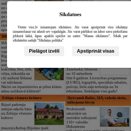
sadzīves tehnikas
dokumentu
un elektronikas
noformēšanas līdz transportam un
remontu, vājstrāvas
piederumiem. Pieejami 24/7.
Sīkdatnes
un drošības sistēmu izbūvi, kā arī
Piedāvājam arī kvalitatīvas, autentiskas
projektēšanu, mērījumus un
tautiskās segas aizgājēja piemiņas
elektrosaimniecības drošības riskus
godināšanai.
Vietne viss.lv izmantojam sīkdatnes. Jūs varat apstiprināt visu sīkdatņu
apsekošanu.
izmantošanai vai atlasīt sev vajadzīgās. Jūs varat pārlūkot un labot savu piekrišanu
jebkurā laikā, lapas apakšā spiežot uz saites "Manas sīkdatnes". Sīkāk par
BRISTOLS ES, SIA
Maza Rasiņa, privātā pirmsskolas
sīkdatnēm sadaļā "Sīkdatņu politika"
izglītības iestāde
SIA "Bristols ES"
audumu outlet un
Pirmsskolas
Pielāgot izvēli
Apstiprināt visas
vairumtirdzniecība
izglītības iestāde
Rīgā. Plašs un
“Maza Rasiņa” –
kvalitatīvs tekstila
privātais bērnudārzs
sortiments:
Pārdaugavā,
kokvilna, lins, zīds,
Zasulaukā, bērniem
vilna, trikotāža un
no 10 mēnešiem
citi audumi šūšanai
līdz 6 gadiem. Licencētas programmas
vai ražošanai.
(LV/RU), logopēds, speciālais atbalsts,
Nāciet un iepazīstieties ar pilnu klāstu
pulciņi, liela zaļa teritorija un 3x
mūsu noliktavā klātienē!
ēdināšana. Strādājam visu gadu!
Zeltiņu vēstures krātuve
Skrivanek Baltic, SIA, valodu skola,
tulkojumu birojs
Bijusī padomju
armijas raķešu bāze
Profesionāli
un Zeltiņu vēstures
rakstiskie un
krātuve
mutiskie tulkojumi
110+ valodās.
Dokumentu
(muzejs).&nbsp;Bijušais īpaši
tulkošana ar notariālu apliecinājumu,