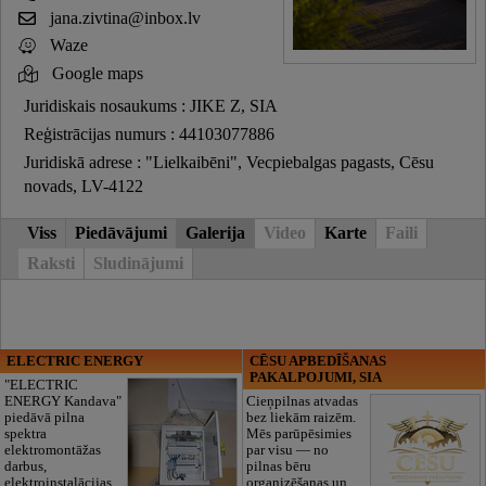
jana.zivtina@inbox.lv
Waze
Google maps
Juridiskais nosaukums : JIKE Z, SIA
Reģistrācijas numurs : 44103077886
Juridiskā adrese : "Lielkaibēni", Vecpiebalgas pagasts, Cēsu
novads, LV-4122
Viss
Piedāvājumi
Galerija
Video
Karte
Faili
Raksti
Sludinājumi
ELECTRIC ENERGY
CĒSU APBEDĪŠANAS
PAKALPOJUMI, SIA
"ELECTRIC
ENERGY Kandava"
Cieņpilnas atvadas
piedāvā pilna
bez liekām raizēm.
spektra
Mēs parūpēsimies
elektromontāžas
par visu — no
darbus,
pilnas bēru
elektroinstalācijas,
organizēšanas un