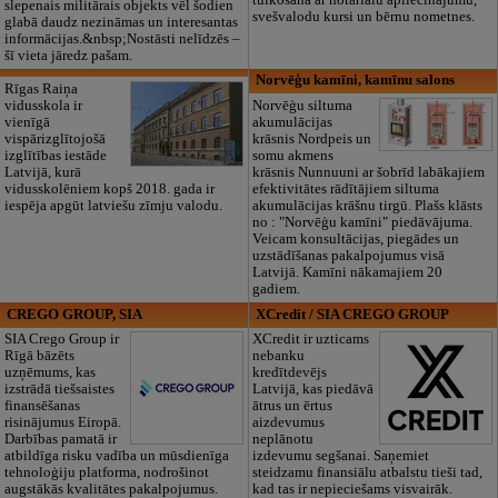
slepenais militārais objekts vēl šodien
svešvalodu kursi un bērnu nometnes.
glabā daudz nezināmas un interesantas
informācijas.&nbsp;Nostāsti nelīdzēs –
šī vieta jāredz pašam.
Norvēģu kamīni, kamīnu salons
Rīgas Raiņa
vidusskola ir
Norvēģu siltuma
vienīgā
akumulācijas
vispārizglītojošā
krāsnis Nordpeis un
izglītības iestāde
somu akmens
Latvijā, kurā
krāsnis Nunnuuni ar šobrīd labākajiem
vidusskolēniem kopš 2018. gada ir
efektivitātes rādītājiem siltuma
iespēja apgūt latviešu zīmju valodu.
akumulācijas krāšnu tirgū. Plašs klāsts
no : "Norvēģu kamīni" piedāvājuma.
Veicam konsultācijas, piegādes un
uzstādīšanas pakalpojumus visā
Latvijā. Kamīni nākamajiem 20
gadiem.
CREGO GROUP, SIA
XCredit / SIA CREGO GROUP
SIA Crego Group ir
XCredit ir uzticams
Rīgā bāzēts
nebanku
uzņēmums, kas
kredītdevējs
izstrādā tiešsaistes
Latvijā, kas piedāvā
finansēšanas
ātrus un ērtus
risinājumus Eiropā.
aizdevumus
Darbības pamatā ir
neplānotu
atbildīga risku vadība un mūsdienīga
izdevumu segšanai. Saņemiet
tehnoloģiju platforma, nodrošinot
steidzamu finansiālu atbalstu tieši tad,
augstākās kvalitātes pakalpojumus.
kad tas ir nepieciešams visvairāk.