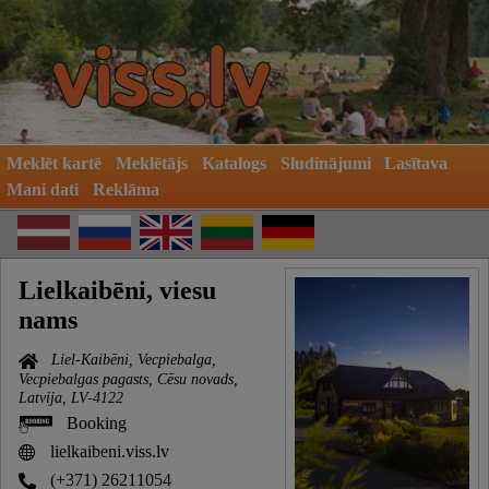
Meklēt kartē
Meklētājs
Katalogs
Sludinājumi
Lasītava
Mani dati
Reklāma
Lielkaibēni, viesu
nams
Liel-Kaibēni, Vecpiebalga,
Vecpiebalgas pagasts, Cēsu novads,
Latvija, LV-4122
Booking
lielkaibeni.viss.lv
(+371) 26211054