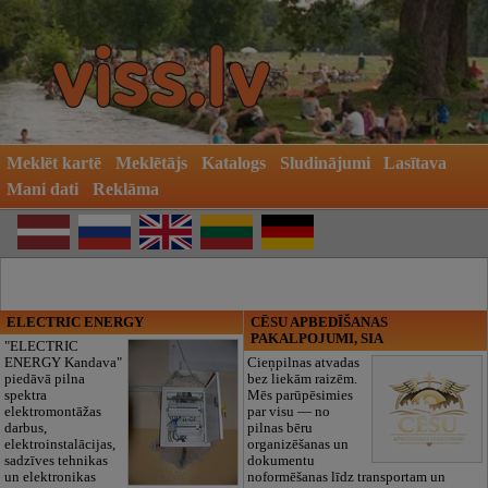
Meklēt kartē
Meklētājs
Katalogs
Sludinājumi
Lasītava
Mani dati
Reklāma
ELECTRIC ENERGY
CĒSU APBEDĪŠANAS
PAKALPOJUMI, SIA
"ELECTRIC
ENERGY Kandava"
Cieņpilnas atvadas
piedāvā pilna
bez liekām raizēm.
spektra
Mēs parūpēsimies
elektromontāžas
par visu — no
darbus,
pilnas bēru
elektroinstalācijas,
organizēšanas un
sadzīves tehnikas
dokumentu
un elektronikas
noformēšanas līdz transportam un