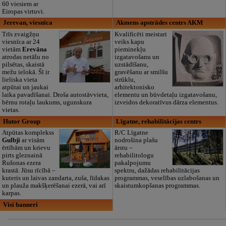
60 viesiem ar
Eiropas virtuvi.
Jerevan, viesnīca
Akmens apstrādes centrs AKM
Trīs zvaigžņu
Kvalificēti meistari
viesnīca ar 24
veiks kapu
vietām
Erevāna
pieminekļu
atrodas netālu no
izgatavošanu un
pilsētas, skaistā
uzstādīšanu,
mežu ielokā. Šī ir
gravēšanu ar smilšu
lieliska vieta
strūklu,
atpūtai un jaukai
arhitektonisko
laika pavadīšanai. Droša autostāvvieta,
elementu un būvdetaļu izgatavošanu,
bērnu rotaļu laukums, ugunskura
izveidos dekoratīvus dārza elementus.
vietas.
Hutor Group
Līgatne, rehabilitācijas centrs
Atpūtas komplekss
R/C Līgatne
Gulbji
ar visām
nodrošina plašu
ērtībām un krievu
ārstu –
pirts gleznainā
rehabilitologu
Rušonas ezera
pakalpojumu
krastā. Jūsu rīcībā –
spektru, dažādas rehabilitācijas
kuteris un laivas zandarta, zuša, līdakas
programmas, veselības uzlabošanas un
un plauža makšķerēšanai ezerā, vai arī
skaistumkopšanas programmas.
karpas.
Visi banneri