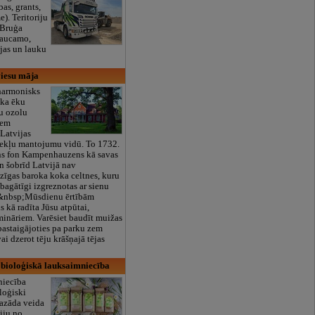
as, grants,
). Teritoriju
 Bruģa
raucamo,
ājas un lauku
iesu māja
harmonisks
oka ēku
u ozolu
ņem
Latvijas
nekļu mantojumu vidū. To 1732.
ons fon Kampenhauzens kā savas
n šobrīd Latvijā nav
dzīgas baroka koka celtnes, kuru
k bagātīgi izgreznotas ar sienu
&nbsp;Mūsdienu ērtībām
s kā radīta Jūsu atpūtai,
ināriem. Varēsiet baudīt muižas
 pastaigājoties pa parku zem
i dzerot tēju krāšņajā tējas
 bioloģiskā lauksaimniecība
niecība
loģiski
dazāda veida
iju no