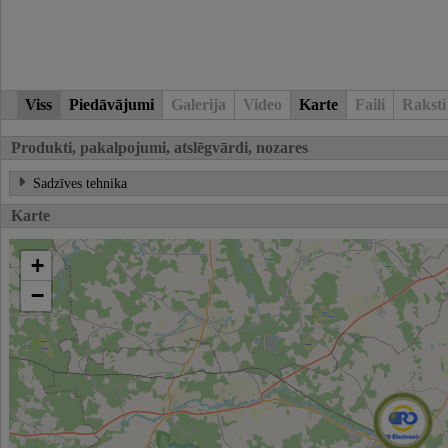
Viss
Piedāvājumi
Galerija
Video
Karte
Faili
Raksti
Produkti, pakalpojumi, atslēgvārdi, nozares
Sadzīves tehnika
Karte
+
−