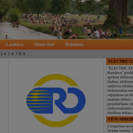
Lasītava
Mani dati
Reklāma
3
4
5
6
7
8
9
ELECTRIC 
"ELECTRIC E
Kandava" piedā
spektra elektro
darbus, elektroi
sadzīves tehnik
elektronikas re
vājstrāvas un d
sistēmu izbūvi, 
projektēšanu, 
elektrosaimniec
drošības riskus
CĒSU APBED
Cieņpilnas atva
liekām raizēm.