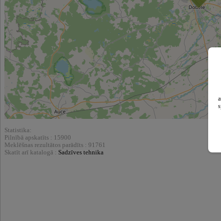
a
s
Statistika:
Pilnībā apskatīts : 15900
Meklēšnas rezultātos parādīts : 91761
Skatīt arī katalogā :
Sadzīves tehnika