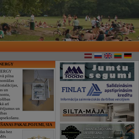
ENERGY
NERGY
vā pilna
montāžas
nstalācijas,
as un
montu,
rošības
kā arī
mērījumus un
ības
 apsekošanu.
ĪŠANAS PAKALPOJUMI, SIA
das bez
 Mēs