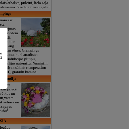
lais atbalsts, pulciņi, liela zaļa
x ēdināšana. Strādājam visu gadu!
empings
mones ir
ieta
m no jūras.
das priedēm
ļumotā,
jā. Blakus:
 kurās aug
enes un sēnes. Glempings
ai
uves zonu, kurā atradīsiet
šā
kus, indukcijas plītiņu,
ni, kafijas automātu. Namiņā ir
aisa siltumsūknis (temperatūru
zsildīt), granulu kamīns.
edu studija
lestību
, kas priecē
svētkos un
eku,varam
dīt vēlmes un
s,sapņus
enību!
 SIA
iegāde