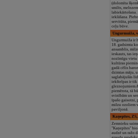
(dolomīta šķemb
smilts, melnzeme
labiekārtošana.
ieklāšana. Pieb
servitūta, piem
ceļu būve.
Ungurmuiža, v
Ungurmuiža ir 
18. gadsimta k
ansamblis, milz
ieskauts, tas ie
nozīmīgu vietu 
kultūras piemi
gadā cēlis bar
dzimtas māju, u
saglabājušās lī
iekštelpas ir ti
gleznojumiem.
piemērota, tā bū
svinībām un sem
īpašo gaisotni,
milzu ozoliem va
paviljonā.
Kaņepītes, ZS,
Zemnieku saim
"Kaņepītes" bio
audzē un ražo 
graudu produkc