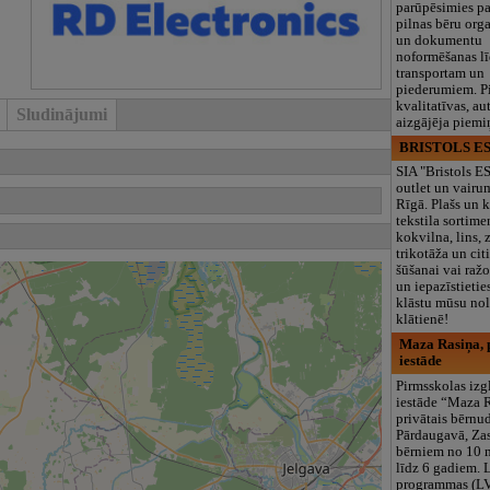
parūpēsimies p
pilnas bēru org
un dokumentu
noformēšanas l
transportam un
piederumiem. Pi
kvalitatīvas, au
Sludinājumi
aizgājēja piemi
BRISTOLS ES
SIA "Bristols 
outlet un vairu
Rīgā. Plašs un k
tekstila sortime
kokvilna, lins, z
trikotāža un ci
šūšanai vai ražo
un iepazīstietie
klāstu mūsu nol
klātienē!
Maza Rasiņa, p
iestāde
Pirmsskolas izg
iestāde “Maza 
privātais bērnu
Pārdaugavā, Za
bērniem no 10
līdz 6 gadiem. 
programmas (L