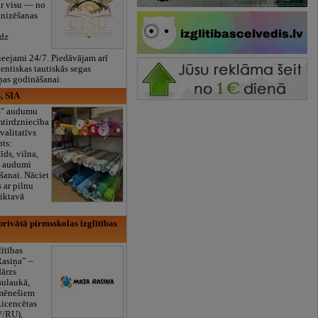
ar visu — no
anizēšanas
īdz
eejami 24/7. Piedāvājam arī
tentiskas tautiskās segas
ņas godināšanai.
, SIA
ES" audumu
mtirdzniecība
valitatīvs
nts:
īds, vilna,
ti audumi
šanai. Nāciet
s ar pilnu
iktavā
rivātā pirmsskolas izglītības
lītības
Rasiņa” –
dārzs
sulaukā,
 mēnešiem
Licencētas
V/RU),