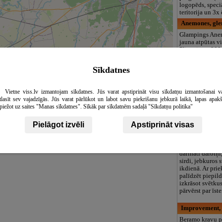
logopēds, speciā
teritorija un 3
Anemones, gl
Glampings Ane
jauna atpūtas v
Plieņciemā 900
Glempings atro
apaugušā, apza
Sīkdatnes
ziedošā teritori
pastaigu takas,
mellenes, brūkl
Vietne viss.lv izmantojam sīkdatnes. Jūs varat apstiprināt visu sīkdatņu izmantošanai v
aprīkots ar virt
tlasīt sev vajadzīgās. Jūs varat pārlūkot un labot savu piekrišanu jebkurā laikā, lapas apak
ledusskapi, trau
piežot uz saites "Manas sīkdatnes". Sīkāk par sīkdatnēm sadaļā "Sīkdatņu politika"
mikroviļņu krās
Leaflet
|
©
OpenStreetMap
contributors
duša, tualete, g
var dzesēt vai u
Pielāgot izvēli
Apstiprināt visas
Ziedu Dīva, zi
Radoši un ar mī
darināti darbiņi
sirdi, jebkuros 
ikdienā. Ar pri
palīdzēt piepil
izkrāsot svētku
pārvērst par īst
Improvement,
Beramo kravu p