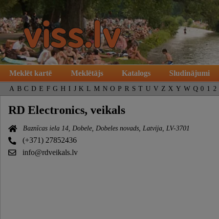
Meklēt kartē
Meklētājs
Katalogs
Sludinājumi
A
B
C
D
E
F
G
H
I
J
K
L
M
N
O
P
R
S
T
U
V
Z
X
Y
W
Q
0
1
2
RD Electronics, veikals
Baznīcas iela 14, Dobele, Dobeles novads, Latvija, LV-3701
(+371) 27852436
info@rdveikals.lv