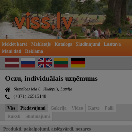
Meklēt kartē
Meklētājs
Katalogs
Sludinājumi
Lasītava
Mani dati
Reklāma
Oczu, individuālais uzņēmums
Slimnīcas iela 6, Jēkabpils, Latvija
(+371) 26515148
Viss
Piedāvājumi
Galerija
Video
Karte
Faili
Raksti
Sludinājumi
Produkti, pakalpojumi, atslēgvārdi, nozares