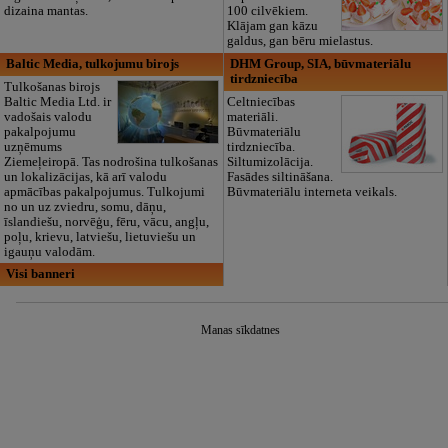
dizaina mantas.
100 cilvēkiem.
Klājam gan kāzu
galdus, gan bēru mielastus.
Baltic Media, tulkojumu birojs
DHM Group, SIA, būvmateriālu
tirdzniecība
Tulkošanas birojs
Baltic Media Ltd. ir
Celtniecības
vadošais valodu
materiāli.
pakalpojumu
Būvmateriālu
uzņēmums
tirdzniecība.
Ziemeļeiropā. Tas nodrošina tulkošanas
Siltumizolācija.
un lokalizācijas, kā arī valodu
Fasādes siltināšana.
apmācības pakalpojumus. Tulkojumi
Būvmateriālu interneta veikals.
no un uz zviedru, somu, dāņu,
īslandiešu, norvēģu, fēru, vācu, angļu,
poļu, krievu, latviešu, lietuviešu un
igauņu valodām.
Visi banneri
Manas sīkdatnes