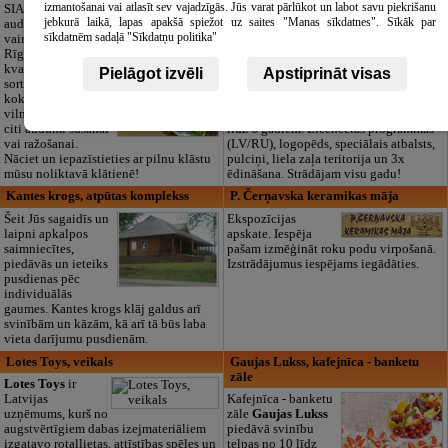
izglītības iestāde
izmantošanai vai atlasīt sev vajadzīgās. Jūs varat pārlūkot un labot savu piekrišanu
SIA "Bristols ES"
jebkurā laikā, lapas apakšā spiežot uz saites "Manas sīkdatnes". Sīkāk par
audumu outlet un
Pirmsskolas
sīkdatnēm sadaļā "Sīkdatņu politika"
vairumtirdzniecība
izglītības iestāde
Rīgā. Plašs un
“Maza Rasiņa” –
kvalitatīvs tekstila
privātais bērnudārzs
Pielāgot izvēli
Apstiprināt visas
sortiments:
Pārdaugavā,
kokvilna, lins, zīds,
Zasulaukā, bērniem
vilna, trikotāža un
no 10 mēnešiem
citi audumi šūšanai
līdz 6 gadiem. Licencētas programmas
vai ražošanai.
(LV/RU), logopēds, speciālais atbalsts,
Nāciet un iepazīstieties ar pilnu klāstu
pulciņi, liela zaļa teritorija un 3x
mūsu noliktavā klātienē!
ēdināšana. Strādājam visu gadu!
Kantes krogs, atpūtas komplekss
P. Čerņavska keramikas māja
Šeit Jūs sagaidīs un
Ekspozīcijas
laipni apkalpos
apskate. Iespēja
saimniecītes,
pašam izmēģināt roku podu virpošanā.
piedāvās un ieteiks
Izstrādājumus iespējams iegādāties.
pusdienas pēc
individuālās
gaumes. Kantes krogs klāj galdus arī
svinībām un kāzām, kā arī tā būs laba
vieta darījumu pusdienām.
Lotes Toys, veikals
Gaujas Lukss, kafejnīca - banketu
zāle
Lotes Toys
ir
Latvijas
Kafejnīca - banketu
uzņēmums, kurš no
zāle
Gaujas Lukss
augstvērtīgiem dabas izejmateriāliem
piedāvā svinību
izgatavo rotaļlietas, attīstības spēles un
telpas no 10 līdz