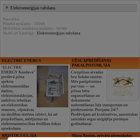
Elektroenerģijas ražošana
Statistika:
Pilnībā apskatīts : 10006
Meklēšnas rezultātos parādīts : 50546
Skatīt arī katalogā :
Elektroenerģijas ražošana
ELECTRIC ENERGY
CĒSU APBEDĪŠANAS
PAKALPOJUMI, SIA
"ELECTRIC
ENERGY Kandava"
Cieņpilnas atvadas
piedāvā pilna
bez liekām raizēm.
spektra
Mēs parūpēsimies
elektromontāžas
par visu — no
darbus,
pilnas bēru
elektroinstalācijas,
organizēšanas un
sadzīves tehnikas
dokumentu
un elektronikas
noformēšanas līdz transportam un
remontu, vājstrāvas
piederumiem. Pieejami 24/7.
un drošības sistēmu izbūvi, kā arī
Piedāvājam arī kvalitatīvas, autentiskas
projektēšanu, mērījumus un
tautiskās segas aizgājēja piemiņas
elektrosaimniecības drošības riskus
godināšanai.
apsekošanu.
BRISTOLS ES, SIA
Maza Rasiņa, privātā pirmsskolas