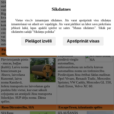
izglītības iestāde
SIA "Bristols ES"
audumu outlet un
Pirmsskolas
Sīkdatnes
vairumtirdzniecība
izglītības iestāde
Rīgā. Plašs un
“Maza Rasiņa” –
kvalitatīvs tekstila
privātais bērnudārzs
Vietne viss.lv izmantojam sīkdatnes. Jūs varat apstiprināt visu sīkdatņu
sortiments:
Pārdaugavā,
izmantošanai vai atlasīt sev vajadzīgās. Jūs varat pārlūkot un labot savu piekrišanu
kokvilna, lins, zīds,
Zasulaukā, bērniem
jebkurā laikā, lapas apakšā spiežot uz saites "Manas sīkdatnes". Sīkāk par
vilna, trikotāža un
no 10 mēnešiem
sīkdatnēm sadaļā "Sīkdatņu politika"
citi audumi šūšanai
līdz 6 gadiem. Licencētas programmas
vai ražošanai.
(LV/RU), logopēds, speciālais atbalsts,
Nāciet un iepazīstieties ar pilnu klāstu
pulciņi, liela zaļa teritorija un 3x
Pielāgot izvēli
Apstiprināt visas
mūsu noliktavā klātienē!
ēdināšana. Strādājam visu gadu!
Pārvietojamās pirtis, kubli, SUP dēļu
MS Auto noma, SIA
un laivu noma
Uzņēmums
Pārvietojamās pirtis
piedāvā vieglo
- mucas, baļļas
automašīnu,
(kubli). Laivu noma
mikroautobusu un nelielu kravas
braucienam pa
automašīnu nomu un tirdzniecību.
Abavu, laivošana
Piedāvājam Jūsu ērtībai šādas mašīnas
Kurzemē, laivu
Opel Vivaro, Renault Trafic, Mercedes
noma Kandavā,
Sprinter, VW Caddy, Mercedes GL 350,
šoferu transports no laivošanas gala
Audi Etron, Volvo XC 60.
punkta līdz vietai, kur esat sākuši
ceļojumu un atstājuši Jūsu transporta
līdzekļus. SUP dēļu noma. Dārza
spēles.
Rasu Dārzniecība, SIA
EscapeTown, izlaušanās spēles
SIA Rasu
IZLAUŠANĀS