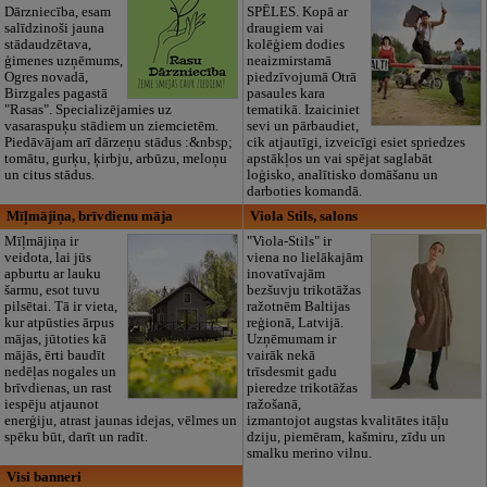
Dārzniecība, esam
SPĒLES. Kopā ar
salīdzinoši jauna
draugiem vai
stādaudzētava,
kolēģiem dodies
ģimenes uzņēmums,
neaizmirstamā
Ogres novadā,
piedzīvojumā Otrā
Birzgales pagastā
pasaules kara
"Rasas". Specializējamies uz
tematikā. Izaiciniet
vasaraspuķu stādiem un ziemcietēm.
sevi un pārbaudiet,
Piedāvājam arī dārzeņu stādus :&nbsp;
cik atjautīgi, izveicīgi esiet spriedzes
tomātu, gurķu, ķirbju, arbūzu, meloņu
apstākļos un vai spējat saglabāt
un citus stādus.
loģisko, analītisko domāšanu un
darboties komandā.
Mīļmājiņa, brīvdienu māja
Viola Stils, salons
Mīļmājiņa ir
"Viola-Stils" ir
veidota, lai jūs
viena no lielākajām
apburtu ar lauku
inovatīvajām
šarmu, esot tuvu
bezšuvju trikotāžas
pilsētai. Tā ir vieta,
ražotnēm Baltijas
kur atpūsties ārpus
reģionā, Latvijā.
mājas, jūtoties kā
Uzņēmumam ir
mājās, ērti baudīt
vairāk nekā
nedēļas nogales un
trīsdesmit gadu
brīvdienas, un rast
pieredze trikotāžas
iespēju atjaunot
ražošanā,
enerģiju, atrast jaunas idejas, vēlmes un
izmantojot augstas kvalitātes itāļu
spēku būt, darīt un radīt.
dziju, piemēram, kašmiru, zīdu un
smalku merino vilnu.
Visi banneri