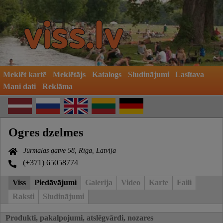
Meklēt kartē
Meklētājs
Katalogs
Sludinājumi
Lasītava
Mani dati
Reklāma
Ogres dzelmes
Jūrmalas gatve 58, Rīga, Latvija
(+371) 65058774
Viss
Piedāvājumi
Galerija
Video
Karte
Faili
Raksti
Sludinājumi
Produkti, pakalpojumi, atslēgvārdi, nozares