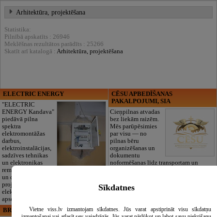
Arhitektūra, projektēšana
Statistika:
Pilnībā apskatīts : 26946
Meklēšnas rezultātos parādīts : 25266
Skatīt arī katalogā :
Arhitektūra, projektēšana
ELECTRIC ENERGY
CĒSU APBEDĪŠANAS
PAKALPOJUMI, SIA
"ELECTRIC
ENERGY Kandava"
Cieņpilnas atvadas
piedāvā pilna
bez liekām raizēm.
spektra
Mēs parūpēsimies
elektromontāžas
par visu — no
darbus,
pilnas bēru
elektroinstalācijas,
organizēšanas un
sadzīves tehnikas
dokumentu
un elektronikas
noformēšanas līdz transportam un
remontu, vājstrāvas
piederumiem. Pieejami 24/7.
un drošības sistēmu izbūvi, kā arī
Piedāvājam arī kvalitatīvas, autentiskas
projektēšanu, mērījumus un
tautiskās segas aizgājēja piemiņas
Sīkdatnes
elektrosaimniecības drošības riskus
godināšanai.
apsekošanu.
Vietne viss.lv izmantojam sīkdatnes. Jūs varat apstiprināt visu sīkdatņu
BRISTOLS ES, SIA
Maza Rasiņa, privātā pirmsskolas
izmantošanai vai atlasīt sev vajadzīgās. Jūs varat pārlūkot un labot savu piekrišanu