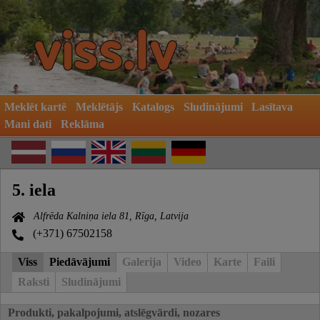
Meklēt kartē
Meklētājs
Katalogs
Sludinājumi
Lasītava
Mani dati
Reklāma
5. iela
Alfrēda Kalniņa iela 81, Rīga, Latvija
(+371) 67502158
Viss
Piedāvājumi
Galerija
Video
Karte
Faili
Raksti
Sludinājumi
Produkti, pakalpojumi, atslēgvārdi, nozares