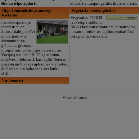
ēku un telpu apdarē.
atmosfēra. Laipni gaidīts ikviens viesis.
Jāņa Jaunsudrabiņa muzejs
Vegetarian foods, pārtika
Riekstiņi
Vegetarian FOODS -
Pamatekspozīcija
labvēlīgie saldumi.
iepazīstina ar
Kūkas bez konservantiem, nesatur olas,
Jaunsudrabiņa dzīvi
nesatur produktus iegūtus vardarbības
un daiļradi – te
ceļā pret dzīvniekiem.
skatāmas viņa
grāmatas, gleznas,
fotogrāfijas, personīgās lietas(arī no
Vācijas) u.c., bet 19.-20.gs.sākuma
sadzīves priekšmeti, kas iegūti Neretas
pagasta un tuvākās apkārtnes viensētās,
dod ieskatu tā laika sadzīvei lauku
sētā.
Visi banneri
Manas sīkdatnes