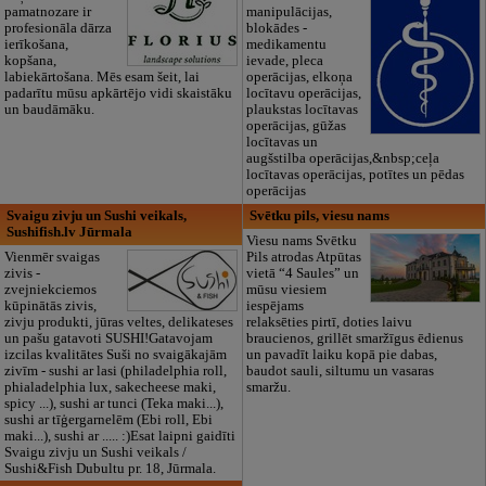
pamatnozare ir
manipulācijas,
profesionāla dārza
blokādes -
ierīkošana,
medikamentu
kopšana,
ievade, pleca
labiekārtošana. Mēs esam šeit, lai
operācijas, elkoņa
padarītu mūsu apkārtējo vidi skaistāku
locītavu operācijas,
un baudāmāku.
plaukstas locītavas
operācijas, gūžas
locītavas un
augšstilba operācijas,&nbsp;ceļa
locītavas operācijas, potītes un pēdas
operācijas
Svaigu zivju un Sushi veikals,
Svētku pils, viesu nams
Sushifish.lv Jūrmala
Viesu nams Svētku
Vienmēr svaigas
Pils atrodas Atpūtas
zivis -
vietā “4 Saules” un
zvejniekciemos
mūsu viesiem
kūpinātās zivis,
iespējams
zivju produkti, jūras veltes, delikateses
relaksēties pirtī, doties laivu
un pašu gatavoti SUSHI!Gatavojam
braucienos, grillēt smaržīgus ēdienus
izcilas kvalitātes Suši no svaigākajām
un pavadīt laiku kopā pie dabas,
zivīm - sushi ar lasi (philadelphia roll,
baudot sauli, siltumu un vasaras
phialadelphia lux, sakecheese maki,
smaržu.
spicy ...), sushi ar tunci (Teka maki...),
sushi ar tīģergarnelēm (Ebi roll, Ebi
maki...), sushi ar ..... :)Esat laipni gaidīti
Svaigu zivju un Sushi veikals /
Sushi&Fish Dubultu pr. 18, Jūrmala.