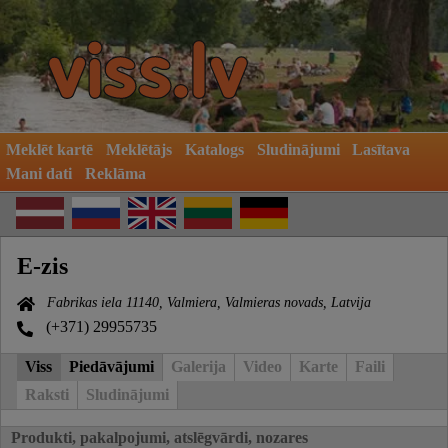
Meklēt kartē
Meklētājs
Katalogs
Sludinājumi
Lasītava
Mani dati
Reklāma
E-zis
Fabrikas iela 11140, Valmiera, Valmieras novads, Latvija
(+371) 29955735
Viss
Piedāvājumi
Galerija
Video
Karte
Faili
Raksti
Sludinājumi
Produkti, pakalpojumi, atslēgvārdi, nozares