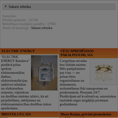
Sakaru tehnika
Statistika:
Pilnībā apskatīts : 22338
Meklēšnas rezultātos parādīts : 37963
Skatīt arī katalogā :
Sakaru tehnika
ELECTRIC ENERGY
CĒSU APBEDĪŠANAS
PAKALPOJUMI, SIA
"ELECTRIC
ENERGY Kandava"
Cieņpilnas atvadas
piedāvā pilna
bez liekām raizēm.
spektra
Mēs parūpēsimies
elektromontāžas
par visu — no
darbus,
pilnas bēru
elektroinstalācijas,
organizēšanas un
sadzīves tehnikas
dokumentu
un elektronikas
noformēšanas līdz transportam un
remontu, vājstrāvas
piederumiem. Pieejami 24/7.
un drošības sistēmu izbūvi, kā arī
Piedāvājam arī kvalitatīvas, autentiskas
projektēšanu, mērījumus un
tautiskās segas aizgājēja piemiņas
elektrosaimniecības drošības riskus
godināšanai.
apsekošanu.
BRISTOLS ES, SIA
Maza Rasiņa, privātā pirmsskolas