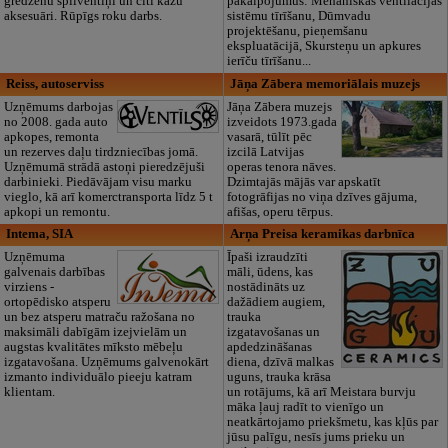
gredzenu spilventiņi un citi kāzu
pakalpojumus: Mehāniskās ventilācijas
aksesuāri. Rūpīgs roku darbs.
sistēmu tīrīšanu, Dūmvadu
projektēšanu, pieņemšanu
ekspluatācijā, Skursteņu un apkures
ierīču tīrīšanu...
Reiss, autoserviss
Jāņa Zābera memoriālais muzejs
Uzņēmums darbojas
Jāņa Zābera muzejs
no 2008. gada auto
izveidots 1973.gada
apkopes, remonta
vasarā, tūlīt pēc
un rezerves daļu tirdzniecības jomā.
izcilā Latvijas
Uzņēmumā strādā astoņi pieredzējuši
operas tenora nāves.
darbinieki. Piedāvājam visu marku
Dzimtajās mājās var apskatīt
vieglo, kā arī komerctransporta līdz 5 t
fotogrāfijas no viņa dzīves gājuma,
apkopi un remontu.
afišas, operu tērpus.
Intema, SIA
Arņa Preisa keramikas darbnīca
Uzņēmuma
Īpaši izraudzīti
galvenais darbības
māli, ūdens, kas
virziens -
nostādināts uz
ortopēdisko atsperu
dažādiem augiem,
un bez atsperu matraču ražošana no
trauka
maksimāli dabīgām izejvielām un
izgatavošanas un
augstas kvalitātes mīksto mēbeļu
apdedzināšanas
izgatavošana. Uzņēmums galvenokārt
diena, dzīvā malkas
izmanto individuālo pieeju katram
uguns, trauka krāsa
klientam.
un rotājums, kā arī Meistara burvju
māka ļauj radīt to vienīgo un
neatkārtojamo priekšmetu, kas kļūs par
jūsu palīgu, nesīs jums prieku un