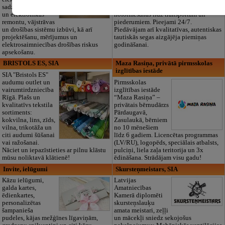
sadzīves tehnikas
dokumentu
un elektronikas
noformēšanas līdz transportam un
remontu, vājstrāvas
piederumiem. Pieejami 24/7.
un drošības sistēmu izbūvi, kā arī
Piedāvājam arī kvalitatīvas, autentiskas
projektēšanu, mērījumus un
tautiskās segas aizgājēja piemiņas
elektrosaimniecības drošības riskus
godināšanai.
apsekošanu.
BRISTOLS ES, SIA
Maza Rasiņa, privātā pirmsskolas
izglītības iestāde
SIA "Bristols ES"
audumu outlet un
Pirmsskolas
vairumtirdzniecība
izglītības iestāde
Rīgā. Plašs un
“Maza Rasiņa” –
kvalitatīvs tekstila
privātais bērnudārzs
sortiments:
Pārdaugavā,
kokvilna, lins, zīds,
Zasulaukā, bērniem
vilna, trikotāža un
no 10 mēnešiem
citi audumi šūšanai
līdz 6 gadiem. Licencētas programmas
vai ražošanai.
(LV/RU), logopēds, speciālais atbalsts,
Nāciet un iepazīstieties ar pilnu klāstu
pulciņi, liela zaļa teritorija un 3x
mūsu noliktavā klātienē!
ēdināšana. Strādājam visu gadu!
Invite, ielūgumi
Skursteņmeistars, SIA
Kāzu ielūgumi,
Latvijas
galda kartes,
Amatniecības
ēdienkartes,
Kamerā diplomēti
personalizētas
skursteņslauķu
šampanieša
amata meistari, zeļļi
pudeles, kājas mežģīnes līgaviņām,
un mācekļi sniedz sekojošus