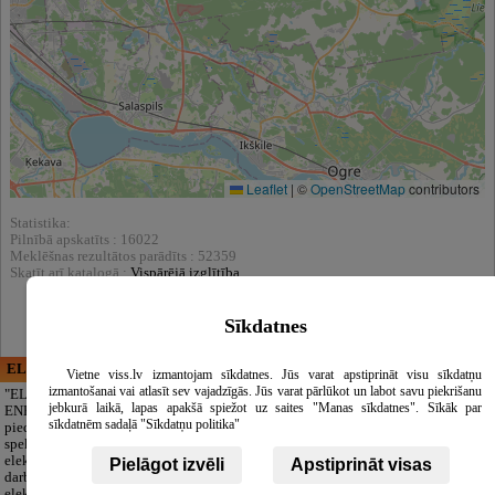
Leaflet
|
©
OpenStreetMap
contributors
Statistika:
Pilnībā apskatīts : 16022
Meklēšnas rezultātos parādīts : 52359
Skatīt arī katalogā :
Vispārējā izglītība
Sīkdatnes
ELECTRIC ENERGY
CĒSU APBEDĪŠANAS
Vietne viss.lv izmantojam sīkdatnes. Jūs varat apstiprināt visu sīkdatņu
PAKALPOJUMI, SIA
izmantošanai vai atlasīt sev vajadzīgās. Jūs varat pārlūkot un labot savu piekrišanu
"ELECTRIC
jebkurā laikā, lapas apakšā spiežot uz saites "Manas sīkdatnes". Sīkāk par
ENERGY Kandava"
Cieņpilnas atvadas
sīkdatnēm sadaļā "Sīkdatņu politika"
piedāvā pilna
bez liekām raizēm.
spektra
Mēs parūpēsimies
elektromontāžas
par visu — no
Pielāgot izvēli
Apstiprināt visas
darbus,
pilnas bēru
elektroinstalācijas,
organizēšanas un