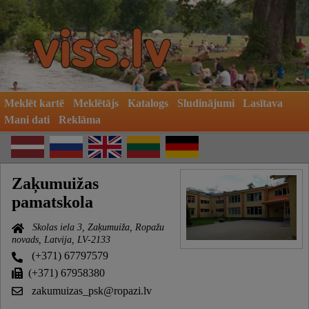
Meklēt kartē
Meklētājs
Katalogs
Sludinājumi
Lasītava
Mani dati
Reklāma
Zaķumuižas
pamatskola
Skolas iela 3, Zaķumuiža, Ropažu
novads, Latvija, LV-2133
(+371) 67797579
(+371) 67958380
zakumuizas_psk@ropazi.lv