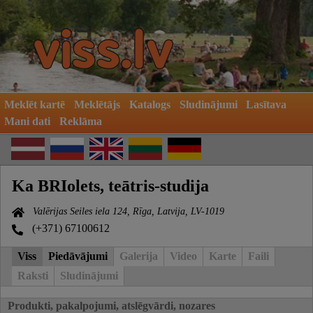
Meklēt kartē
Meklētājs
Katalogs
Sludinājumi
Lasītava
Mani dati
Reklāma
Ka BRIolets, teātris-studija
Valērijas Seiles iela 124, Rīga, Latvija, LV-1019
(+371) 67100612
Viss
Piedāvājumi
Galerija
Video
Karte
Faili
Raksti
Sludinājumi
Produkti, pakalpojumi, atslēgvārdi, nozares