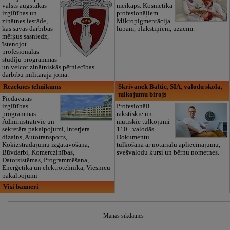
valsts augstākās
meikaps. Kosmētika
izglītības un
profesionāļiem.
zinātnes iestāde,
Mikropigmentācija
kas savas darbības
lūpām, plakstiņiem, uzacīm.
mērķus sasniedz,
īstenojot
profesionālās
studiju programmas
un veicot zinātniskās pētniecības
darbību militārajā jomā.
Rēzeknes tehnikums
Skrivanek Baltic, SIA, valodu skola,
tulkojumu birojs
Piedāvātās
izglītības
Profesionāli
programmas:
rakstiskie un
Administratīvie un
mutiskie tulkojumi
sekretāra pakalpojumi, Interjera
110+ valodās.
dizains, Autotransports,
Dokumentu
Kokizstrādājumu izgatavošana,
tulkošana ar notariālu apliecinājumu,
Būvdarbi, Komerczinības,
svešvalodu kursi un bērnu nometnes.
Datorsistēmas, Programmēšana,
Enerģētika un elektrotehnika, Viesnīcu
pakalpojumi
Visi banneri
Manas sīkdatnes