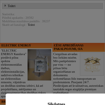
Teātri
Statistika:
Pilnībā apskatīts : 20592
Meklēšnas rezultātos parādīts : 39237
Skatīt arī katalogā :
Teātri
ELECTRIC ENERGY
CĒSU APBEDĪŠANAS
PAKALPOJUMI, SIA
"ELECTRIC
ENERGY Kandava"
Cieņpilnas atvadas
piedāvā pilna
bez liekām raizēm.
spektra
Mēs parūpēsimies
elektromontāžas
par visu — no
darbus,
pilnas bēru
elektroinstalācijas,
organizēšanas un
sadzīves tehnikas
dokumentu
un elektronikas
noformēšanas līdz transportam un
remontu, vājstrāvas
piederumiem. Pieejami 24/7.
un drošības sistēmu izbūvi, kā arī
Piedāvājam arī kvalitatīvas, autentiskas
projektēšanu, mērījumus un
tautiskās segas aizgājēja piemiņas
elektrosaimniecības drošības riskus
godināšanai.
apsekošanu.
BRISTOLS ES, SIA
Maza Rasiņa, privātā pirmsskolas
Sīkdatnes