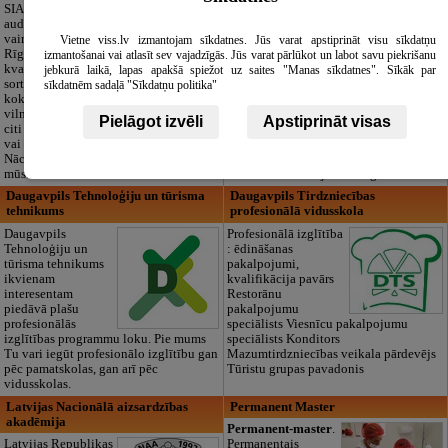
izglītības iestāde
SIA "Bristols ES"
audumu outlet un
Pirmsskolas
vairumtirdzniecība
izglītības iestāde
Vietne viss.lv izmantojam sīkdatnes. Jūs varat apstiprināt visu sīkdatņu
Rīgā. Plašs un
“Maza Rasiņa” –
izmantošanai vai atlasīt sev vajadzīgās. Jūs varat pārlūkot un labot savu piekrišanu
kvalitatīvs tekstila
privātais bērnudārzs
jebkurā laikā, lapas apakšā spiežot uz saites "Manas sīkdatnes". Sīkāk par
sortiments:
Pārdaugavā,
sīkdatnēm sadaļā "Sīkdatņu politika"
kokvilna, lins, zīds,
Zasulaukā, bērniem
vilna, trikotāža un
no 10 mēnešiem
Pielāgot izvēli
Apstiprināt visas
citi audumi šūšanai
līdz 6 gadiem. Licencētas programmas
vai ražošanai.
(LV/RU), logopēds, speciālais atbalsts,
Nāciet un iepazīstieties ar pilnu klāstu
pulciņi, liela zaļa teritorija un 3x
mūsu noliktavā klātienē!
ēdināšana. Strādājam visu gadu!
Daugavpils Tehnoloģiju un tūrisma
Daugavpils Tirdzniecības
tehnikums
profesionālā vidusskola
Daugavpils
Profesionālā izglītība
Tehnoloģiju un
: ēdināšanas
tūrisma tehnikums
pakalpojumi,
ikvienam
kvalifikācija pavārs
interesentam
Restorānu
piedāvā plašu
pakalpojumu
profesionālās
speciālists Viesnīcu pakalpojumu
izglītības programmu loku. Pie mums
speciālists Konditors
Tu vari iegūt profesionālo izglītību gan
Mazumtirdzniecības veikala pārdevējs
pēc pamatskolas, gan arī pēc
Tūristu grupas pavadonis
vidusskolas.
Latvijas Nacionālā aizsardzības
Permanent Master
akadēmija
Permanent-master
.
Latvijas Republikas
Permanentais