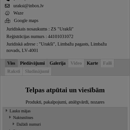
uraksi@inbox.lv
Waze
Google maps
Juridiskais nosaukums : ZS "Urakši"
Reģistrācijas numurs : 44101031072
Juridiskā adrese : "Urakši", Limbažu pagasts, Limbažu
novads, LV-4001
Viss
Piedāvājumi
Galerija
Video
Karte
Faili
Raksti
Sludinājumi
Telpas atpūtai un viesībām
Produkti, pakalpojumi, atslēgvārdi, nozares
Lauku mājas
Naktsmītnes
Dažādi numuri