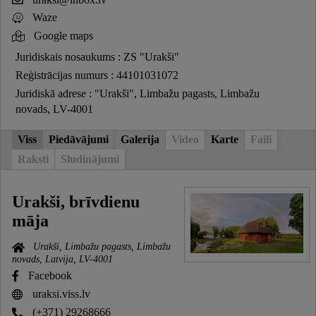
Waze
Google maps
Juridiskais nosaukums : ZS "Urakši"
Reģistrācijas numurs : 44101031072
Juridiskā adrese : "Urakši", Limbažu pagasts, Limbažu
novads, LV-4001
Viss
Piedāvājumi
Galerija
Video
Karte
Faili
Raksti
Sludinājumi
Urakši, brīvdienu
māja
Urakši, Limbažu pagasts, Limbažu
novads, Latvija, LV-4001
Facebook
uraksi.viss.lv
(+371) 29268666