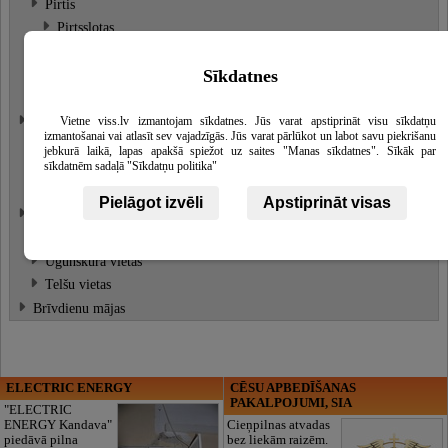
Pirtis
Pirtsslotas
Kamīnzāle
Telpu noma
Sīkdatnes
Telpas atpūtai un viesībām
Atpūta pie ūdens
Vietne viss.lv izmantojam sīkdatnes. Jūs varat apstiprināt visu sīkdatņu
izmantošanai vai atlasīt sev vajadzīgās. Jūs varat pārlūkot un labot savu piekrišanu
Laivu noma, īre
jebkurā laikā, lapas apakšā spiežot uz saites "Manas sīkdatnes". Sīkāk par
sīkdatnēm sadaļā "Sīkdatņu politika"
Makšķerēšana
Peldvietas
Pielāgot izvēli
Apstiprināt visas
Atpūta pie dabas
Piknika vietas
Ugunskura vietas
Telšu vietas
Brīvdienu mājas
ELECTRIC ENERGY
CĒSU APBEDĪŠANAS
PAKALPOJUMI, SIA
"ELECTRIC
ENERGY Kandava"
Cieņpilnas atvadas
piedāvā pilna
bez liekām raizēm.