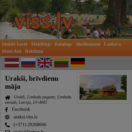
Meklēt kartē
Meklētājs
Katalogs
Sludinājumi
Lasītava
Mani dati
Reklāma
Urakši, brīvdienu
māja
Urakši, Limbažu pagasts, Limbažu
novads, Latvija, LV-4001
Facebook
uraksi.viss.lv
(+371) 29268666
uraksi@inbox.lv