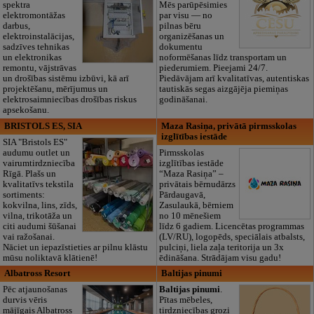
spektra
Mēs parūpēsimies
elektromontāžas
par visu — no
darbus,
pilnas bēru
elektroinstalācijas,
organizēšanas un
sadzīves tehnikas
dokumentu
un elektronikas
noformēšanas līdz transportam un
remontu, vājstrāvas
piederumiem. Pieejami 24/7.
un drošības sistēmu izbūvi, kā arī
Piedāvājam arī kvalitatīvas, autentiskas
projektēšanu, mērījumus un
tautiskās segas aizgājēja piemiņas
elektrosaimniecības drošības riskus
godināšanai.
apsekošanu.
BRISTOLS ES, SIA
Maza Rasiņa, privātā pirmsskolas
izglītības iestāde
SIA "Bristols ES"
audumu outlet un
Pirmsskolas
vairumtirdzniecība
izglītības iestāde
Rīgā. Plašs un
“Maza Rasiņa” –
kvalitatīvs tekstila
privātais bērnudārzs
sortiments:
Pārdaugavā,
kokvilna, lins, zīds,
Zasulaukā, bērniem
vilna, trikotāža un
no 10 mēnešiem
citi audumi šūšanai
līdz 6 gadiem. Licencētas programmas
vai ražošanai.
(LV/RU), logopēds, speciālais atbalsts,
Nāciet un iepazīstieties ar pilnu klāstu
pulciņi, liela zaļa teritorija un 3x
mūsu noliktavā klātienē!
ēdināšana. Strādājam visu gadu!
Albatross Resort
Baltijas pinumi
Pēc atjaunošanas
Baltijas pinumi
.
durvis vēris
Pītas mēbeles,
mājīgais Albatross
tirdzniecības grozi