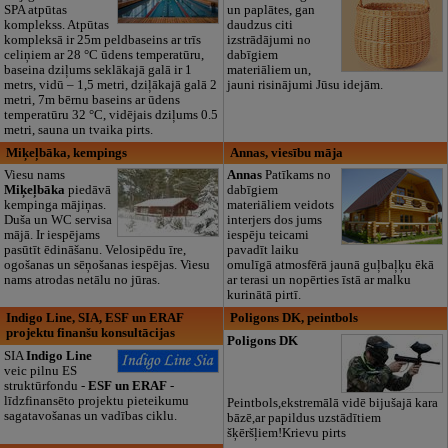
SPA atpūtas
un paplātes, gan
komplekss. Atpūtas
daudzus citi
kompleksā ir 25m peldbaseins ar trīs
izstrādājumi no
celiņiem ar 28 °C ūdens temperatūru,
dabīgiem
baseina dziļums seklākajā galā ir 1
materiāliem un,
metrs, vidū – 1,5 metri, dziļākajā galā 2
jauni risinājumi Jūsu idejām.
metri, 7m bērnu baseins ar ūdens
temperatūru 32 °C, vidējais dziļums 0.5
metri, sauna un tvaika pirts.
Miķeļbāka, kempings
Annas, viesību māja
Viesu nams
Annas
Patīkams no
Miķeļbāka
piedāvā
dabīgiem
kempinga mājiņas.
materiāliem veidots
Duša un WC servisa
interjers dos jums
mājā. Ir iespējams
iespēju teicami
pasūtīt ēdināšanu. Velosipēdu īre,
pavadīt laiku
ogošanas un sēņošanas iespējas. Viesu
omulīgā atmosfērā jaunā guļbaļķu ēkā
nams atrodas netālu no jūras.
ar terasi un nopērties īstā ar malku
kurinātā pirtī.
Indigo Line, SIA, ESF un ERAF
Poligons DK, peintbols
projektu finanšu konsultācijas
Poligons DK
SIA
Indigo Line
veic pilnu ES
struktūrfondu -
ESF un ERAF
-
līdzfinansēto projektu pieteikumu
Peintbols,ekstremālā vidē bijušajā kara
sagatavošanas un vadības ciklu.
bāzē,ar papildus uzstādītiem
šķēršļiem!Krievu pirts