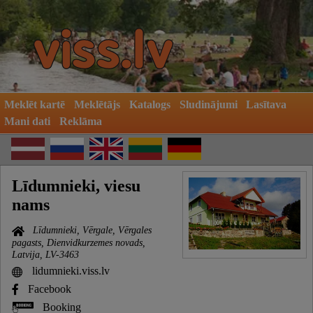
Meklēt kartē
Meklētājs
Katalogs
Sludinājumi
Lasītava
Mani dati
Reklāma
Līdumnieki, viesu
nams
Līdumnieki, Vērgale, Vērgales
pagasts, Dienvidkurzemes novads,
Latvija, LV-3463
lidumnieki.viss.lv
Facebook
Booking