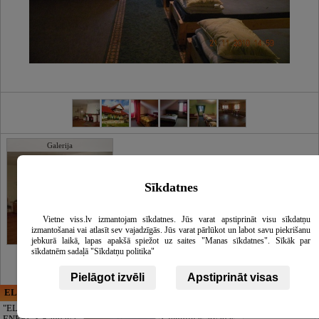
Galerija
Sīkdatnes
Vietne viss.lv izmantojam sīkdatnes. Jūs varat apstiprināt visu sīkdatņu
izmantošanai vai atlasīt sev vajadzīgās. Jūs varat pārlūkot un labot savu piekrišanu
jebkurā laikā, lapas apakšā spiežot uz saites "Manas sīkdatnes". Sīkāk par
sīkdatnēm sadaļā "Sīkdatņu politika"
Pielāgot izvēli
Apstiprināt visas
ELECTRIC ENERGY
CĒSU APBEDĪŠANAS
PAKALPOJUMI, SIA
"ELECTRIC