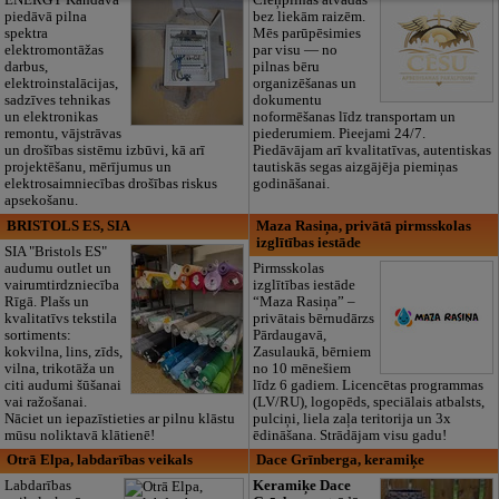
ENERGY Kandava"
Cieņpilnas atvadas
piedāvā pilna
bez liekām raizēm.
spektra
Mēs parūpēsimies
elektromontāžas
par visu — no
darbus,
pilnas bēru
elektroinstalācijas,
organizēšanas un
sadzīves tehnikas
dokumentu
un elektronikas
noformēšanas līdz transportam un
remontu, vājstrāvas
piederumiem. Pieejami 24/7.
un drošības sistēmu izbūvi, kā arī
Piedāvājam arī kvalitatīvas, autentiskas
projektēšanu, mērījumus un
tautiskās segas aizgājēja piemiņas
elektrosaimniecības drošības riskus
godināšanai.
apsekošanu.
BRISTOLS ES, SIA
Maza Rasiņa, privātā pirmsskolas
izglītības iestāde
SIA "Bristols ES"
audumu outlet un
Pirmsskolas
vairumtirdzniecība
izglītības iestāde
Rīgā. Plašs un
“Maza Rasiņa” –
kvalitatīvs tekstila
privātais bērnudārzs
sortiments:
Pārdaugavā,
kokvilna, lins, zīds,
Zasulaukā, bērniem
vilna, trikotāža un
no 10 mēnešiem
citi audumi šūšanai
līdz 6 gadiem. Licencētas programmas
vai ražošanai.
(LV/RU), logopēds, speciālais atbalsts,
Nāciet un iepazīstieties ar pilnu klāstu
pulciņi, liela zaļa teritorija un 3x
mūsu noliktavā klātienē!
ēdināšana. Strādājam visu gadu!
Otrā Elpa, labdarības veikals
Dace Grīnberga, keramiķe
Labdarības
Keramiķe Dace