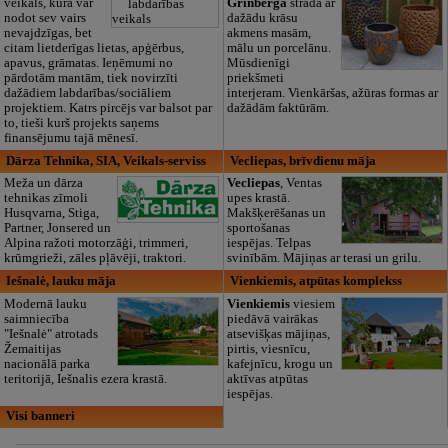
veikals, kurā var
Grīnberga
strādā ar
nodot sev vairs
dažādu krāsu
nevajdzīgas, bet
akmens masām,
citam lietderīgas lietas, apģērbus,
mālu un porcelānu.
apavus, grāmatas. Ieņēmumi no
Mūsdienīgi
pārdotām mantām, tiek novirzīti
priekšmeti
dažādiem labdarības/sociāliem
interjeram. Vienkāršas, ažūras formas ar
projektiem. Katrs pircējs var balsot par
dažādām faktūrām.
to, tieši kurš projekts saņems
finansējumu tajā mēnesī.
Dārza Tehnika, SIA, Veikals-serviss
Vecliepas, brīvdienu māja
Meža un dārza
Vecliepas
, Ventas
tehnikas zīmoli
upes krastā.
Husqvarna, Stiga,
Makšķerēšanas un
Partner, Jonsered un
sportošanas
Alpina ražoti motorzāģi, trimmeri,
iespējas. Telpas
krūmgrieži, zāles pļāvēji, traktori.
svinībām. Mājiņas ar terasi un grilu.
Iešnalė, lauku māja
Vienkiemis, atpūtas komplekss
Modernā lauku
Vienkiemis
viesiem
saimniecība
piedāvā vairākas
"Iešnalė" atrotads
atsevišķas mājiņas,
Žemaitijas
pirtis, viesnīcu,
nacionālā parka
kafejnīcu, krogu un
teritorijā, Iešnalis ezera krastā.
aktīvas atpūtas
iespējas.
Visi banneri