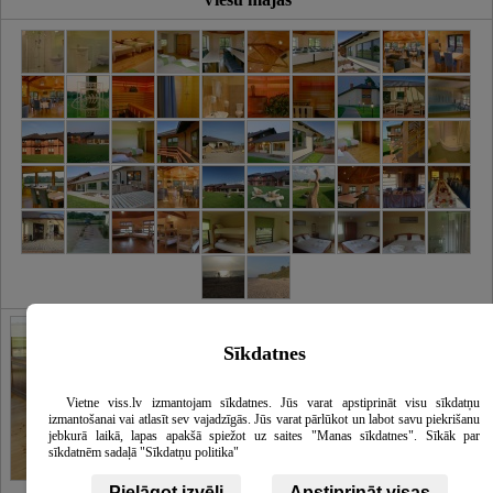
Slēpta galerija
Galerija
Sīkdatnes
Vietne viss.lv izmantojam sīkdatnes. Jūs varat apstiprināt visu sīkdatņu
izmantošanai vai atlasīt sev vajadzīgās. Jūs varat pārlūkot un labot savu piekrišanu
jebkurā laikā, lapas apakšā spiežot uz saites "Manas sīkdatnes". Sīkāk par
sīkdatnēm sadaļā "Sīkdatņu politika"
Pielāgot izvēli
Apstiprināt visas