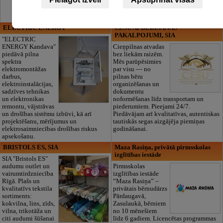
ELECTRIC ENERGY
CĒSU APBEDĪŠANAS
PAKALPOJUMI, SIA
"ELECTRIC
ENERGY Kandava"
Cieņpilnas atvadas
piedāvā pilna
bez liekām raizēm.
spektra
Mēs parūpēsimies
elektromontāžas
par visu — no
darbus,
pilnas bēru
elektroinstalācijas,
organizēšanas un
sadzīves tehnikas
dokumentu
un elektronikas
noformēšanas līdz transportam un
remontu, vājstrāvas
piederumiem. Pieejami 24/7.
un drošības sistēmu izbūvi, kā arī
Piedāvājam arī kvalitatīvas, autentiskas
projektēšanu, mērījumus un
tautiskās segas aizgājēja piemiņas
elektrosaimniecības drošības riskus
godināšanai.
apsekošanu.
BRISTOLS ES, SIA
Maza Rasiņa, privātā pirmsskolas
izglītības iestāde
SIA "Bristols ES"
audumu outlet un
Pirmsskolas
vairumtirdzniecība
izglītības iestāde
Rīgā. Plašs un
“Maza Rasiņa” –
kvalitatīvs tekstila
privātais bērnudārzs
sortiments:
Pārdaugavā,
kokvilna, lins, zīds,
Zasulaukā, bērniem
vilna, trikotāža un
no 10 mēnešiem
citi audumi šūšanai
līdz 6 gadiem. Licencētas programmas