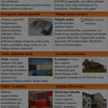
vai ražošanai.
(LV/RU), logopēds, speciālais atbalsts,
Nāciet un iepazīstieties ar pilnu klāstu
pulciņi, liela zaļa teritorija un 3x
mūsu noliktavā klātienē!
ēdināšana. Strādājam visu gadu!
Evergreen, akmens apstrāde
Mālpils muiža, viesnīca
Akmens materiāli -
Mālpils muiža
bruģakmens,
piedāvā plašas,
granīta apmales,
dažāda izmēra
akmens apdares
telpas konferencēm, semināriem vai
plāksnes, flīzes,
banketiem, jaukām svinībām vai kāzām
pakāpienu
– greznu Deju zāli, Cigāru zāli ar plašu
plāksnes, kāpņu elementi, puķu podi,
āra terasi, Restorāna halli, Mednieku
kastes, palisādes, žogu stabi un citi
zāli un Ziemas dārzu.
dabīga akmens materiāli.
Otafs, stiklinieku darbi
Ezernieki, viesu nams
Otafs
. Iespēja
Ezernieki
ir vieta,
pasūtīt tieši tādu
kur varēsiet
skolas tāfeli, kāda
atpūsties gan lielā
vajadzīga konkrētai
kompānijā, gan
klases telpai (pēc
šaurā draugu lokā.
izmēriem un
Iespējams uzņemt no 20 līdz 60 viesu.
dizaina). Pianistu krēsli. Roku darbs.
SAKA - S, mēbeles
Arkadia, SPA viesnīca
Mēbeļu
Hotel-Spa Arkadia
.
izgatavošana,
Viesnīca, SPA
projektēšana un
centrs, saunas,
uzstādīšana pēc
džakuzi, baseins,
individuāliem
bistro, restorāns,