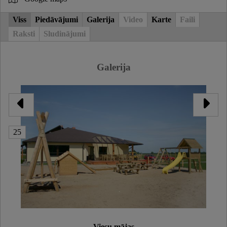
Viss
Piedāvājumi
Galerija
Video
Karte
Faili
Raksti
Sludinājumi
Galerija
25
Viesu mājas