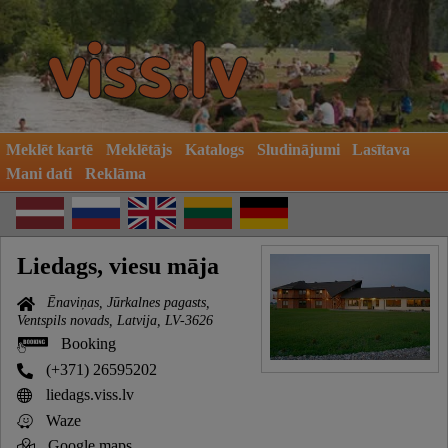
Meklēt kartē
Meklētājs
Katalogs
Sludinājumi
Lasītava
Mani dati
Reklāma
Liedags, viesu māja
Ēnaviņas, Jūrkalnes pagasts,
Ventspils novads, Latvija, LV-3626
Booking
(+371) 26595202
liedags.viss.lv
Waze
Google maps