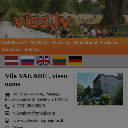
Meklēt kartē
Meklētājs
Katalogs
Sludinājumi
Lasītava
Mani dati
Reklāma
Vila VAKARĖ , viesu
nams
Vaineikio gatve 44, Palanga,
Klaipėdos apskritis, Lietuva, LT-00132
(+370) 68405006
vilavakare@gmail.com
www.vilavakare.priejuros.lt
Waze