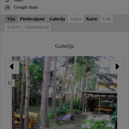
Google maps
Viss
Piedāvājumi
Galerija
Video
Karte
Faili
Raksti
Sludinājumi
Galerija
12