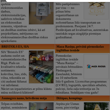
piedāvā pilna
bez liekām raizēm.
spektra
Mēs parūpēsimies
elektromontāžas
par visu — no
darbus,
pilnas bēru
elektroinstalācijas,
organizēšanas un
sadzīves tehnikas
dokumentu
un elektronikas
noformēšanas līdz transportam un
remontu, vājstrāvas
piederumiem. Pieejami 24/7.
un drošības sistēmu izbūvi, kā arī
Piedāvājam arī kvalitatīvas, autentiskas
projektēšanu, mērījumus un
tautiskās segas aizgājēja piemiņas
elektrosaimniecības drošības riskus
godināšanai.
apsekošanu.
BRISTOLS ES, SIA
Maza Rasiņa, privātā pirmsskolas
izglītības iestāde
SIA "Bristols ES"
audumu outlet un
Pirmsskolas
vairumtirdzniecība
izglītības iestāde
Rīgā. Plašs un
“Maza Rasiņa” –
kvalitatīvs tekstila
privātais bērnudārzs
sortiments:
Pārdaugavā,
kokvilna, lins, zīds,
Zasulaukā, bērniem
vilna, trikotāža un
no 10 mēnešiem
citi audumi šūšanai
līdz 6 gadiem. Licencētas programmas
vai ražošanai.
(LV/RU), logopēds, speciālais atbalsts,
Nāciet un iepazīstieties ar pilnu klāstu
pulciņi, liela zaļa teritorija un 3x
mūsu noliktavā klātienē!
ēdināšana. Strādājam visu gadu!
Jaunogres nams, brīvdienu māja
Dižāpas, kempings
Telpas svinībām,
Atpūta pie Usmas
atpūtai, semināriem
ezera, piecvietīga