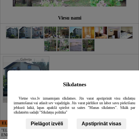
Viesu nami
Galerija
Sīkdatnes
Vietne viss.lv izmantojam sīkdatnes. Jūs varat apstiprināt visu sīkdatņu
izmantošanai vai atlasīt sev vajadzīgās. Jūs varat pārlūkot un labot savu piekrišanu
jebkurā laikā, lapas apakšā spiežot uz saites "Manas sīkdatnes". Sīkāk par
sīkdatnēm sadaļā "Sīkdatņu politika"
Pielāgot izvēli
Apstiprināt visas
ELECTRIC ENERGY
CĒSU APBEDĪŠANAS
PAKALPOJUMI, SIA
"ELECTRIC
ENERGY Kandava"
Cieņpilnas atvadas