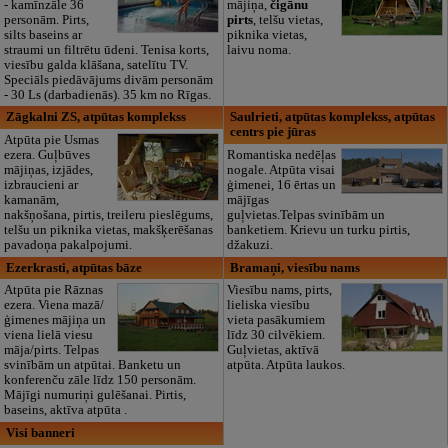
- kamīnzāle 36
mājiņa,
čigānu
personām. Pirts,
pirts
, telšu vietas,
silts baseins ar
piknika vietas,
straumi un filtrētu ūdeni. Tenisa korts,
laivu noma.
viesību galda klāšana, satelītu TV.
Speciāls piedāvājums divām personām
- 30 Ls (darbadienās). 35 km no Rīgas.
Zāgkalni ZS, atpūtas komplekss
Saulrieti, atpūtas komplekss, atpūtas
centrs pie jūras
Atpūta pie Usmas
ezera. Guļbūves
Romantiska nedēļas
mājiņas, izjādes,
nogale. Atpūta visai
izbraucieni ar
ģimenei, 16 ērtas un
kamanām,
mājīgas
nakšņošana, pirtis, treileru pieslēgums,
guļvietas.Telpas svinībām un
telšu un piknika vietas, makšķerēšanas
banketiem. Krievu un turku pirtis,
pavadoņa pakalpojumi.
džakuzi.
Ezerkrasti, atpūtas bāze
Bramaņi, viesību nams
Atpūta pie Rāznas
Viesību nams, pirts,
ezera. Viena mazā/
lieliska viesību
ģimenes mājiņa un
vieta pasākumiem
viena lielā viesu
līdz 30 cilvēkiem.
māja/pirts. Telpas
Guļvietas, aktīvā
svinībām un atpūtai. Banketu un
atpūta. Atpūta laukos.
konferenču zāle līdz 150 personām.
Mājīgi numuriņi gulēšanai. Pirtis,
baseins, aktīva atpūta .
Visi banneri