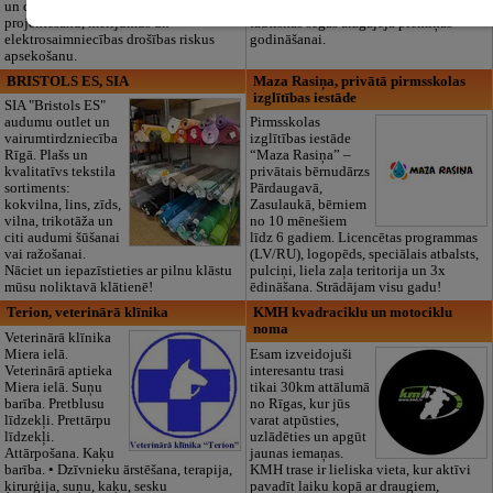
un drošības sistēmu izbūvi, kā arī
Piedāvājam arī kvalitatīvas, autentiskas
projektēšanu, mērījumus un
tautiskās segas aizgājēja piemiņas
elektrosaimniecības drošības riskus
godināšanai.
apsekošanu.
BRISTOLS ES, SIA
Maza Rasiņa, privātā pirmsskolas
izglītības iestāde
SIA "Bristols ES"
audumu outlet un
Pirmsskolas
vairumtirdzniecība
izglītības iestāde
Rīgā. Plašs un
“Maza Rasiņa” –
kvalitatīvs tekstila
privātais bērnudārzs
sortiments:
Pārdaugavā,
kokvilna, lins, zīds,
Zasulaukā, bērniem
vilna, trikotāža un
no 10 mēnešiem
citi audumi šūšanai
līdz 6 gadiem. Licencētas programmas
vai ražošanai.
(LV/RU), logopēds, speciālais atbalsts,
Nāciet un iepazīstieties ar pilnu klāstu
pulciņi, liela zaļa teritorija un 3x
mūsu noliktavā klātienē!
ēdināšana. Strādājam visu gadu!
Terion, veterinārā klīnika
KMH kvadraciklu un motociklu
noma
Veterinārā klīnika
Miera ielā.
Esam izveidojuši
Veterinārā aptieka
interesantu trasi
Miera ielā. Suņu
tikai 30km attālumā
barība. Pretblusu
no Rīgas, kur jūs
līdzekļi. Prettārpu
varat atpūsties,
līdzekļi.
uzlādēties un apgūt
Attārpošana. Kaķu
jaunas iemaņas.
barība. • Dzīvnieku ārstēšana, terapija,
KMH trase ir lieliska vieta, kur aktīvi
ķirurģija, suņu, kaķu, sesku
pavadīt laiku kopā ar draugiem,