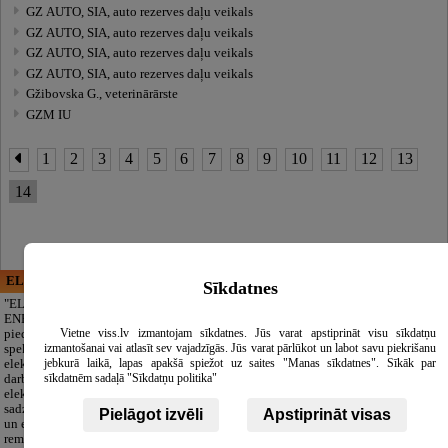
GZ AUTO, SIA, auto rezerves daļu veikals
GZ AUTO, SIA, auto rezerves daļu veikals
GZ AUTO, SIA, auto rezerves daļu veikals
GZ AUTO, SIA, auto rezerves daļu veikals
Gžibovska G., veterinārārste
GZM IU
1
2
3
4
5
6
7
8
9
10
11
12
13
14
ELECTRIC ENERGY
CĒSU APBEDĪŠANAS
Sīkdatnes
PAKALPOJUMI, SIA
"ELECTRIC
ENERGY Kandava"
Cieņpilnas atvadas
Vietne viss.lv izmantojam sīkdatnes. Jūs varat apstiprināt visu sīkdatņu
piedāvā pilna
bez liekām raizēm.
izmantošanai vai atlasīt sev vajadzīgās. Jūs varat pārlūkot un labot savu piekrišanu
spektra
Mēs parūpēsimies
jebkurā laikā, lapas apakšā spiežot uz saites "Manas sīkdatnes". Sīkāk par
elektromontāžas
par visu — no
sīkdatnēm sadaļā "Sīkdatņu politika"
darbus,
pilnas bēru
elektroinstalācijas,
organizēšanas un
sadzīves tehnikas
dokumentu
Pielāgot izvēli
Apstiprināt visas
un elektronikas
noformēšanas līdz transportam un
remontu, vājstrāvas
piederumiem. Pieejami 24/7.