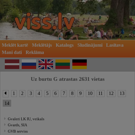
Meklēt kartē
Meklētājs
Katalogs
Sludinājumi
Lasītava
Mani dati
Reklāma
Uz burtu G atrastas 2631 vietas
1
2
3
4
5
6
7
8
9
10
11
12
13
14
Gvaleri LK IU, veikals
Gvards, SIA
GVB serviss