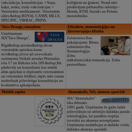
vakcinācija, konsultācijas. • Suņu,
kolēģiem un ģimeni. Nomā mēs
kaķu, sesku, trušu vakcinācijas. •
piedāvājam pārbaudītu ražotāju -
Veterinārie medikamenti. Veterinārās
Honda, KTM, Suzuki un Polaris
zāles.&nbsp;ROYAL CANIN, HILLS,
mototehniku.
SPECIFIC, VIRBAC, PRINS.
Tavs Draugs, zoosalons
Elizabete, stomatoloģijas un
lāzerterapijas klīnika
Uzņēmumam
SIA''Tavs Draugs'',
Zobārstniecības
pakalpojumi. Bērnu
Rīgā&nbsp;atrodas&nbsp;divas
zobārstniecība.
veterinārās aptiekas kuras
Stomatoloģija.
sevī&nbsp;ietver arī zooveikalu
Zobu
sortimentu.Veikali atrodas Pētersalas
mākslinieciskā restaurācija. Zobu
iela 17 un Ilūkstes iela 109.&nbsp;Kā
protezēšana.
pārdevēji un konsultanti kas strādā
abās aptiekās ir diplomēti veterinārārsti
un veterinārie feldšeri, tāpēc mēs varam
nodrošināt pilnvērtīgu konsultāciju un
kvalitatīvu apkalpošanu.
Mobilā atpūta
Akmeņkalis, SIA, akmens apstrāde
SIA "Akmeņkalis"
tika dibināts
1991.gadā. Uzņēmums šo gadu laikā
pilnveidojis un attīstijis dažādas jaunās
tehnoloģijas, lai panāktu iespēju
izveidot no akmeņa neiespējamo.
Uzņēmums nodarbojas ar dažādu veidu
dabisko akmeņu apstrādi.