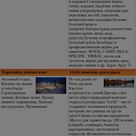
и хорьков.Стерилизации кошек,
собак, хорьков.Удаление зубного
камня ультразвуком, операции при
переломах костей, онкология,
косметические операции.Лечение
болезней кожи и
аллергии.Лабораторная диагностика
(анализ крови, мочи, кала,
шерсти).Лечение и профилактика
болезней зубов.Лечебные и
профилактические корма для
животных: ROYAL CANIN, HILLS,
SPECIFIC, VIRBAC, песок для
туалетов, корма для кроликов, крыс,
морских свинок и др. Адрес Ауру 7с
Žagarkalns, slaloma trase
Līcīši, комплекс для отдыха
Активный отдых,
Не так далеко от
Катание на лыжах
Риги, где река
и сноуборде
Каусупе
Горнолыжные
встречается с рекой Даугава, свое
склоны, Беговые лыжи, Прокат
место обрел природный комплекс
зимнего снаряжения, Лыжные
отдыха и релаксации "Līcīši" - место
инструкторы, Проживание
созданное человеком и природой,
которому нет равных не где на
свете.Своим гостям мы предлагаем:
-Место для торжества до 100 человек
(свадьба, семинары, банкеты,
корпоративы) с застекленной
террасой;-Возможность остаться на