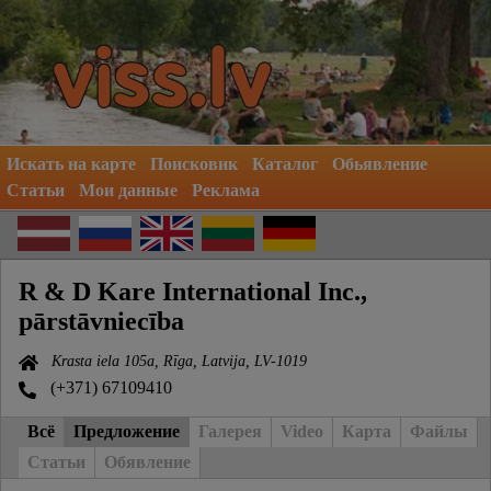
Искать на карте
Поисковик
Каталог
Обьявление
Статьи
Мои данные
Реклама
R & D Kare International Inc.,
pārstāvniecība
Krasta iela 105a, Rīga, Latvija, LV-1019
(+371) 67109410
Всё
Предложение
Галерея
Video
Карта
Файлы
Статьи
Обявление