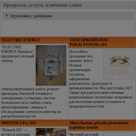
Продукты, услуги, ключевые слова
Агрохимия, удобрения
ELECTRIC ENERGY
CĒSU APBEDĪŠANAS
PAKALPOJUMI, SIA
"ELECTRIC
ENERGY Kandava"
Достойное
предлагает полный
прощание без
спектр
лишних забот.
Полная
организация
похорон,
оформление
документов, транспорт и
принадлежности. Мы доступны 24/7.
электромонтажных работ, ремонт
Также предлагаем качественные
проводки, бытовой техники и
национальные латышские покрывала
электроники, установку систем
для почтения памяти усопшего в
безопасности и слабых токов,
традиционном стиле.
проектирование, замеры и
обследование электрохозяйства на
риски безопасности.
BRISTOLS ES, SIA
Maza Rasiņa, privātā pirmsskolas
izglītības iestāde
"Bristols ES" —
аутлет и оптовая
Частный детский