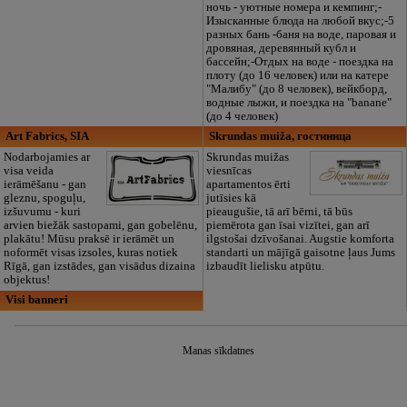
ночь - уютные номера и кемпинг;-
Изысканные блюда на любой вкус;-5
разных бань -баня на воде, паровая и
дровяная, деревянный кубл и
бассейн;-Отдых на воде - поездка на
плоту (до 16 человек) или на катере
"Малибу" (до 8 человек), вейкборд,
водные лыжи, и поездка на "banane"
(до 4 человек)
Art Fabrics, SIA
Skrundas muiža, гостиница
Nodarbojamies ar
Skrundas muižas
visa veida
viesnīcas
ierāmēšanu - gan
apartamentos ērti
gleznu, spoguļu,
jutīsies kā
izšuvumu - kuri
pieaugušie, tā arī bērni, tā būs
arvien biežāk sastopami, gan gobelēnu,
piemērota gan īsai vizītei, gan arī
plakātu! Mūsu praksē ir ierāmēt un
ilgstošai dzīvošanai. Augstie komforta
noformēt visas izsoles, kuras notiek
standarti un mājīgā gaisotne ļaus Jums
Rīgā, gan izstādes, gan visādus dizaina
izbaudīt lielisku atpūtu.
objektus!
Visi banneri
Manas sīkdatnes