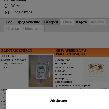
Waze
Google maps
Всё
Предложение
Галерея
Video
Карта
Файлы
Статьи
Обявление
ELECTRIC ENERGY
CĒSU APBEDĪŠANAS
PAKALPOJUMI, SIA
"ELECTRIC
ENERGY Kandava"
Достойное
предлагает полный
прощание без
спектр
лишних забот.
Полная
организация
похорон,
оформление
документов, транспорт и
принадлежности. Мы доступны 24/7.
электромонтажных работ, ремонт
Также предлагаем качественные
проводки, бытовой техники и
национальные латышские покрывала
электроники, установку систем
Sīkdatnes
для почтения памяти усопшего в
безопасности и слабых токов,
традиционном стиле.
проектирование, замеры и
обследование электрохозяйства на