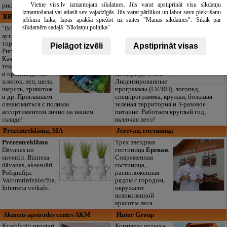
Vietne viss.lv izmantojam sīkdatnes. Jūs varat apstiprināt visu sīkdatņu
риски безопасности.
izmantošanai vai atlasīt sev vajadzīgās. Jūs varat pārlūkot un labot savu piekrišanu
BRISTOLS ES, SIA
Maza Rasiņa, privātā pirmsskolas
jebkurā laikā, lapas apakšā spiežot uz saites "Manas sīkdatnes". Sīkāk par
izglītības iestāde
sīkdatnēm sadaļā "Sīkdatņu politika"
"Bristols ES" —
аутлет и оптовая
Частный детский
торговля тканями в
сад “Maza Rasiņa”
Pielāgot izvēli
Apstiprināt visas
Риге.
в Пардаугаве
Качественный
(Засулаукс) для
текстиль для шитья
детей от 10
и производства:
месяцев до 6 лет.
хлопок, лен, шелк,
Лицензированные
шерсть, трикотаж
программы (LV/RU), логопед,
и др. Приглашаем
спецпрограммы, кружки, большая
ознакомиться с полным
зеленая территория и 3-разовое
ассортиментом лично на нашем
питание. Работаем круглый год,
складе!
включая лето!
Prezentreklāma, SIA
Jerevan, гостиница
Prezentreklāma
.
Tрех звездная
Dāvanas un
гостиница
Ереван
.
suvenīri. Biznesa
Современная
dāvanas, aksesuāri.
гостиница,
Poligrāfija.
расположенная
Vairumtirdzniecība.
рядом с городом,
Interneta veikals.
окружают
великолепной
красоты леса.
Akmens apstrādes centrs AKM
Hutor Group
Kvalificēti meistari
Комплекс отдыха