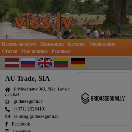
Искать на карте
Поисковик
Каталог
Обьявление
Статьи
Мои данные
Реклама
AU Trade, SIA
Brīvības gatve 363, Rīga, Latvija,
LV-1024
gridassegumi.lv
(+371) 29264101
salons@gridassegumi.lv
Facebook
Instagram