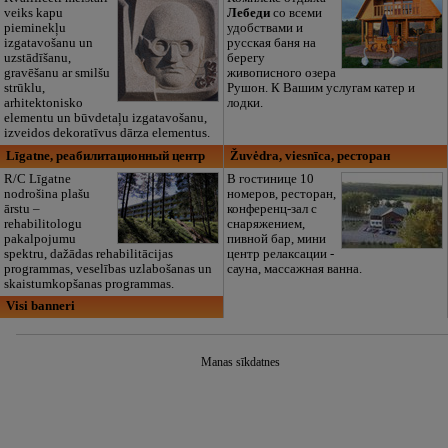
veiks kapu
Лебеди
со всеми
pieminekļu
удобствами и
izgatavošanu un
русская баня на
uzstādīšanu,
берегу
gravēšanu ar smilšu
живописного озера
strūklu,
Рушон. К Вашим услугам катер и
arhitektonisko
лодки.
elementu un būvdetaļu izgatavošanu,
izveidos dekoratīvus dārza elementus.
Līgatne, реабилитационный центр
Žuvėdra, viesnīca, ресторан
R/C Līgatne
В гостинице 10
nodrošina plašu
номеров, ресторан,
ārstu –
конференц-зал c
rehabilitologu
снаряжением,
pakalpojumu
пивной бар, мини
spektru, dažādas rehabilitācijas
центр релаксации -
programmas, veselības uzlabošanas un
сауна, массажная ванна.
skaistumkopšanas programmas.
Visi banneri
Manas sīkdatnes