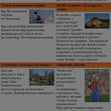
Terion, ветеринарная клиника
Dridži, комплекс для отдыха и
спорта
&gt;Ветеринарная
терапия,
Комплекс отдыха
исследование,
«Дриджи» с
радостью ждёт
всех ценителей
&gt;хирургия,&gt;вакцинация
сельского туризма
щенков, котят &gt;комплексная
и отдыха, предлагая комфортные
вакцинация для собак и котов,
условия проживания в уютных
кроликов.&gt; Ветеринарная клиника
бревенчатых домиках. Для принятия
большого количества людей служит
наш дом для гостей, из которого
открывается живописный вид на
извилистые берега самого глубокого
озера Латвии – озера Дридзис.
Lejasmalas, комплекс для отдыха
Viduslaiku izklaides
Дом для
"Niedru lija"
выходного дня и
предлагает
баня на берегу
аттрактивные
озера Лейа.
развлечения в
Романтическое
стиле
место отдыха на необитаемом
средневековья -
острове. Помещения для семинаров и
стрельба из лука,
арбалета, метание
топора и копья,
чеканка монет.
Наш арбалет является имитацией