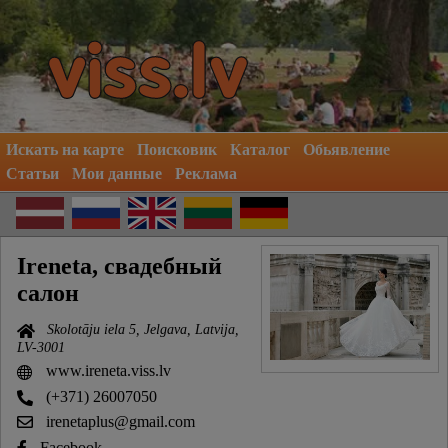
Искать на карте
Поисковик
Каталог
Обьявление
Статьи
Мои данные
Реклама
Ireneta, свадебный
салон
Skolotāju iela 5, Jelgava, Latvija,
LV-3001
www.ireneta.viss.lv
(+371) 26007050
irenetaplus@gmail.com
Facebook