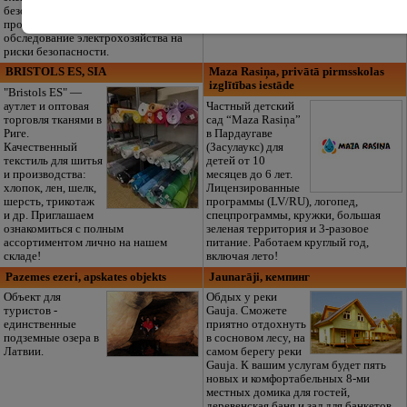
для почтения памяти усопшего в
безопасности и слабых токов,
традиционном стиле.
проектирование, замеры и
обследование электрохозяйства на
риски безопасности.
BRISTOLS ES, SIA
Maza Rasiņa, privātā pirmsskolas
izglītības iestāde
"Bristols ES" —
аутлет и оптовая
Частный детский
торговля тканями в
сад “Maza Rasiņa”
Риге.
в Пардаугаве
Качественный
(Засулаукс) для
текстиль для шитья
детей от 10
и производства:
месяцев до 6 лет.
хлопок, лен, шелк,
Лицензированные
шерсть, трикотаж
программы (LV/RU), логопед,
и др. Приглашаем
спецпрограммы, кружки, большая
ознакомиться с полным
зеленая территория и 3-разовое
ассортиментом лично на нашем
питание. Работаем круглый год,
складе!
включая лето!
Pazemes ezeri, apskates objekts
Jaunarāji, кемпинг
Объект для
Обдых у реки
туристов -
Gauja. Сможете
единственные
приятно отдохнуть
подземные озера в
в сосновом лесу, на
Латвии.
самом берегу реки
Gauja. К вашим услугам будет пять
новых и комфортабельных 8-ми
местных домика для гостей,
деревенская баня и зал для банкетов.