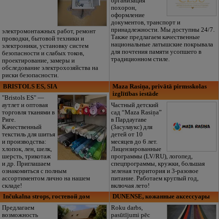
организация
похорон,
оформление
документов, транспорт и
принадлежности. Мы доступны 24/7.
электромонтажных работ, ремонт
Также предлагаем качественные
проводки, бытовой техники и
национальные латышские покрывала
электроники, установку систем
для почтения памяти усопшего в
безопасности и слабых токов,
традиционном стиле.
проектирование, замеры и
обследование электрохозяйства на
риски безопасности.
BRISTOLS ES, SIA
Maza Rasiņa, privātā pirmsskolas
izglītības iestāde
"Bristols ES" —
аутлет и оптовая
Частный детский
торговля тканями в
сад “Maza Rasiņa”
Риге.
в Пардаугаве
Качественный
(Засулаукс) для
текстиль для шитья
детей от 10
и производства:
месяцев до 6 лет.
хлопок, лен, шелк,
Лицензированные
шерсть, трикотаж
программы (LV/RU), логопед,
и др. Приглашаем
спецпрограммы, кружки, большая
ознакомиться с полным
зеленая территория и 3-разовое
ассортиментом лично на нашем
питание. Работаем круглый год,
складе!
включая лето!
Inčukalna strops, гостевой дом
DUNENSE, кожанные аксессуары
Предлагаем
Roku darbs,
возможность
pasūtījumi pēc