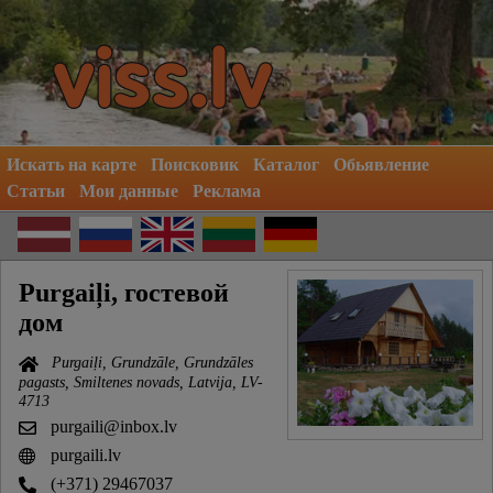
Искать на карте
Поисковик
Каталог
Обьявление
Статьи
Мои данные
Реклама
Purgaiļi, гостевой
дом
Purgaiļi, Grundzāle, Grundzāles
pagasts, Smiltenes novads, Latvija, LV-
4713
purgaili@inbox.lv
purgaili.lv
(+371) 29467037