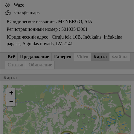
Waze
Google maps
Юридическое название : MENERGO, SIA
Регистрационный номер : 50103543061
Юридический адрес : Cīruļu iela 10B, Inčukalns, Inčukalna
pagasts, Siguldas novads, LV-2141
Всё
Предложение
Галерея
Video
Карта
Файлы
Статьи
Обявление
Карта
+
−