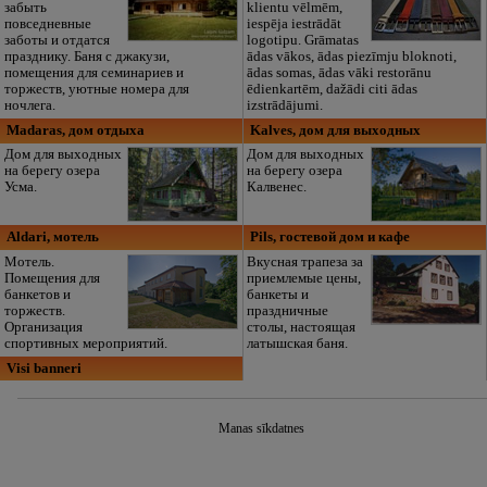
забыть
klientu vēlmēm,
повседневные
iespēja iestrādāt
заботы и отдатся
logotipu. Grāmatas
празднику. Баня с джакузи,
ādas vākos, ādas piezīmju bloknoti,
помещения для семинариев и
ādas somas, ādas vāki restorānu
торжеств, уютные номера для
ēdienkartēm, dažādi citi ādas
ночлега.
izstrādājumi.
Madaras, дом отдыха
Kalves, дом для выходных
Дом для выходных
Дом для выходных
на берегу озера
на берегу озера
Усма.
Калвенес.
Aldari, мотель
Pils, гостевой дом и кафе
Мотель.
Вкусная трапеза за
Помещения для
приемлемые цены,
банкетов и
банкеты и
торжеств.
праздничные
Организация
столы, настоящая
спортивных мероприятий.
латышская баня.
Visi banneri
Manas sīkdatnes