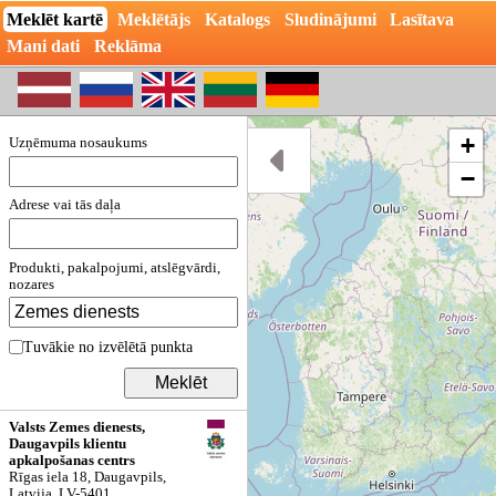
Meklēt kartē
Meklētājs
Katalogs
Sludinājumi
Lasītava
Mani dati
Reklāma
+
Uzņēmuma nosaukums
−
Adrese vai tās daļa
Produkti, pakalpojumi, atslēgvārdi,
nozares
Tuvākie no izvēlētā punkta
Valsts Zemes dienests,
Daugavpils klientu
apkalpošanas centrs
Rīgas iela 18, Daugavpils,
Latvija, LV-5401