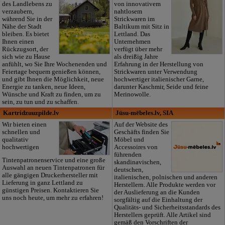
des Landlebens zu
von innovativem
verzaubern,
nahtlosem
während Sie in der
Strickwaren im
Nähe der Stadt
Baltikum mit Sitz in
bleiben. Es bietet
Lettland. Das
Ihnen einen
Unternehmen
Rückzugsort, der
verfügt über mehr
sich wie zu Hause
als dreißig Jahre
anfühlt, wo Sie Ihre Wochenenden und
Erfahrung in der Herstellung von
Feiertage bequem genießen können,
Strickwaren unter Verwendung
und gibt Ihnen die Möglichkeit, neue
hochwertiger italienischer Garne,
Energie zu tanken, neue Ideen,
darunter Kaschmir, Seide und feine
Wünsche und Kraft zu finden, um zu
Merinowolle.
sein, zu tun und zu schaffen.
Kartridzuuzpilde.lv
Jūsu-mēbeles.lv, SIA
Wir bieten einen
Auf der Website des
schnellen und
Geschäfts finden Sie
qualitativ
Möbel und
hochwertigen
Accessoires von
führenden
Tintenpatronenservice und eine große
skandinavischen,
Auswahl an neuen Tintenpatronen für
deutschen,
alle gängigen Druckerhersteller mit
italienischen, polnischen und anderen
Lieferung in ganz Lettland zu
Herstellern. Alle Produkte werden vor
günstigen Preisen. Kontaktieren Sie
der Auslieferung an die Kunden
uns noch heute, um mehr zu erfahren!
sorgfältig auf die Einhaltung der
Qualitäts- und Sicherheitsstandards des
Herstellers geprüft. Alle Artikel sind
gemäß den Vorschriften der