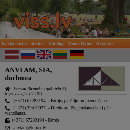
Kartensuche
Sucher
Katalog
Meine Daten
Reklame
ANVI AM, SIA,
darbnīca
Ernesta Birznieka-Upīša iela 23,
Rīga, Latvija, LV-1011
(+371) 67283194
- Birojs, pasūtījumu pieņemšana
(+371) 29419077
- Direktore. Pieņemšanas laiki pēc
vienošanās.
(+371) 67283194 - Birojs
anviam@inbox.lv