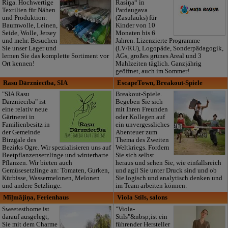
Riga. Hochwertige
Rasiņa“ in
Textilien für Nähen
Pardaugava
und Produktion:
(Zasulauks) für
Baumwolle, Leinen,
Kinder von 10
Seide, Wolle, Jersey
Monaten bis 6
und mehr. Besuchen
Jahren. Lizenzierte Programme
Sie unser Lager und
(LV/RU), Logopäde, Sonderpädagogik,
lernen Sie das komplette Sortiment vor
AGs, großes grünes Areal und 3
Ort kennen!
Mahlzeiten täglich. Ganzjährig
geöffnet, auch im Sommer!
Rasu Dārzniecība, SIA
EscapeTown, Breakout-Spiele
"SIA Rasu
Breakout-Spiele.
Dārzniecība" ist
Begeben Sie sich
eine relativ neue
mit Ihren Freunden
Gärtnerei in
oder Kollegen auf
Familienbesitz in
ein unvergessliches
der Gemeinde
Abenteuer zum
Birzgale des
Thema des Zweiten
Bezirks Ogre. Wir spezialisieren uns auf
Weltkriegs. Fordern
Beetpflanzensetzlinge und winterharte
Sie sich selbst
Pflanzen. Wir bieten auch
heraus und sehen Sie, wie einfallsreich
Gemüsesetzlinge an: Tomaten, Gurken,
und agil Sie unter Druck sind und ob
Kürbisse, Wassermelonen, Melonen
Sie logisch und analytisch denken und
und andere Setzlinge.
im Team arbeiten können.
Mīļmājiņa, Ferienhaus
Viola Stils, salons
Sweetesthome ist
"Viola-
darauf ausgelegt,
Stils"&nbsp;ist ein
Sie mit dem Charme
führender Hersteller