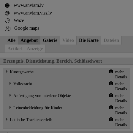
www.anviam.lv
www.anviam.viss.lv
Waze
Google maps
Alle
Angebot
Galerie
Video
Die Karte
Dateien
Artikel
Anzeige
Erzeugnis, Dienstleistung, Bereich, Schlüsselwort
Kunstgewerbe
mehr
Details
Volkstracht
mehr
Details
Anfertigung von interieur Objekte
mehr
Details
Leinenbekleidung für Kinder
mehr
Details
Lettische Trachtenverleih
mehr
Details