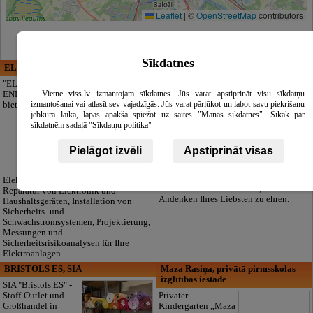
Leaflet
|
©
OpenStreetMap
contributors
Sīkdatnes
ELECTRIC ENERGY
CĒSU APBEDĪŠANAS
PAKALPOJUMI, SIA
"ELECTRIC
Vietne viss.lv izmantojam sīkdatnes. Jūs varat apstiprināt visu sīkdatņu
ENERGY Kandava"
Ein würdevoller
izmantošanai vai atlasīt sev vajadzīgās. Jūs varat pārlūkot un labot savu piekrišanu
bietet
Abschied ohne
jebkurā laikā, lapas apakšā spiežot uz saites "Manas sīkdatnes". Sīkāk par
Sorgen. Wir
sīkdatnēm sadaļā "Sīkdatņu politika"
kümmern uns um
alles: komplette
Organisation,
Pielāgot izvēli
Apstiprināt visas
Formalitäten,
Transport und Zubehör. Erreichbar
24/7. Wir bieten auch authentische
Elektroinstallationen aller Art,
lettische Traditionsdecken, um das
Reparatur von Elektronik und
Andenken Ihres Liebsten zu ehren.
Haushaltsgeräten, Installation von
Sicherheits- und
Schwachstromsystemen, Projektierung,
Messungen und
Sicherheitsrisikoanalysen für Ihre
Elektroanlagen.
BRISTOLS ES, SIA
Maza Rasiņa, privātā pirmsskolas
izglītības iestāde
SIA "Bristols ES" -
Stoff-Outlet und
Privater
Großhandel in
Kindergarten „Maza