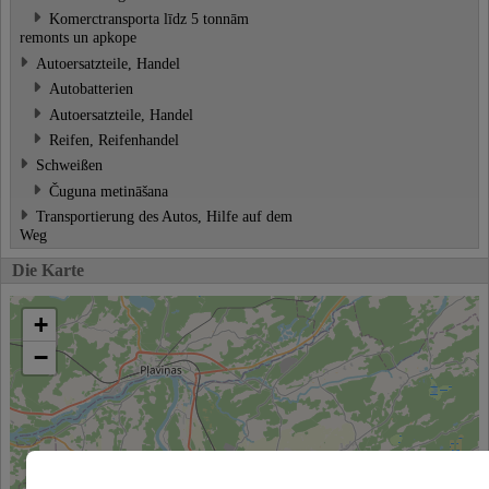
Komerctransporta līdz 5 tonnām
remonts un apkope
Autoersatzteile, Handel
Autobatterien
Autoersatzteile, Handel
Reifen, Reifenhandel
Schweißen
Čuguna metināšana
Transportierung des Autos, Hilfe auf dem
Weg
Die Karte
+
−