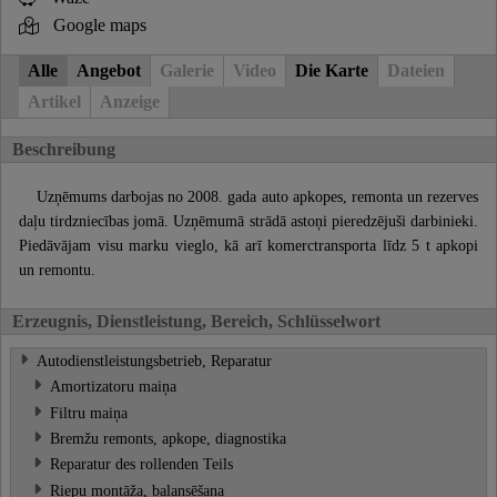
Google maps
Alle
Angebot
Galerie
Video
Die Karte
Dateien
Artikel
Anzeige
Beschreibung
Uzņēmums darbojas no 2008. gada auto apkopes, remonta un rezerves
daļu tirdzniecības jomā. Uzņēmumā strādā astoņi pieredzējuši darbinieki.
Piedāvājam visu marku vieglo, kā arī komerctransporta līdz 5 t apkopi
un remontu.
Erzeugnis, Dienstleistung, Bereich, Schlüsselwort
Autodienstleistungsbetrieb, Reparatur
Amortizatoru maiņa
Filtru maiņa
Bremžu remonts, apkope, diagnostika
Reparatur des rollenden Teils
Riepu montāža, balansēšana