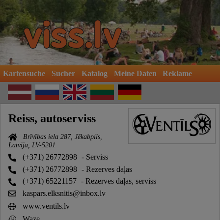
Kartensuche
Sucher
Katalog
Meine Daten
Reklame
Reiss, autoserviss
Brīvības iela 287, Jēkabpils,
Latvija, LV-5201
(+371) 26772898
- Serviss
(+371) 26772898
- Rezerves daļas
(+371) 65221157
- Rezerves daļas, serviss
kaspars.elksnitis@inbox.lv
www.ventils.lv
Waze