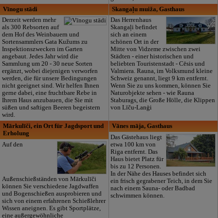
Vīnogu stādi
Skangaļu muiža, Gasthaus
Derzeit werden mehr
Das Herrenhaus
als 300 Rebsorten auf
Skangaļi befindet
dem Hof des Weinbauern und
sich an einem
Sortensammlers Gata Kužums zu
schönen Ort in der
Inspektionszwecken im Garten
Mitte von Vidzeme zwischen zwei
angebaut. Jedes Jahr wird die
Städten - einer historischen und
Sammlung um 20 - 30 neue Sorten
beliebten Touristenstadt - Cēsis und
ergänzt, wobei diejenigen verworfen
Valmiera. Rauna, im Volksmund kleine
werden, die für unsere Bedingungen
Schweiz genannt, liegt 9 km entfernt.
nicht geeignet sind. Wir helfen Ihnen
Wenn Sie zu uns kommen, können Sie
gerne dabei, eine fruchtbare Rebe in
Naturobjekte sehen - wie Rauna
Ihrem Haus anzubauen, die Sie mit
Staburags, die Große Hölle, die Klippen
süßen und saftigen Beeren begeistern
von Līču-Lanģi
wird.
Mārkulīči, ein Ort für Jagdsport und
Vānes māja, Gasthaus
Erholung
Das Gästehaus liegt
Auf den
etwa 100 km von
Riga entfernt. Das
Haus bietet Platz für
bis zu 12 Personen.
In der Nähe des Hauses befindet sich
Außenschießständen von Mārkulīči
ein frisch gegrabener Teich, in dem Sie
können Sie verschiedene Jagdwaffen
nach einem Sauna- oder Badbad
und Bogenschießen ausprobieren und
schwimmen können.
sich von einem erfahrenen Schießlehrer
Wissen aneignen. Es gibt Sportplätze,
eine außergewöhnliche