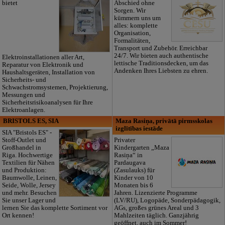
bietet
Abschied ohne
Sorgen. Wir
kümmern uns um
alles: komplette
Organisation,
Formalitäten,
Transport und Zubehör. Erreichbar
24/7. Wir bieten auch authentische
Elektroinstallationen aller Art,
lettische Traditionsdecken, um das
Reparatur von Elektronik und
Andenken Ihres Liebsten zu ehren.
Haushaltsgeräten, Installation von
Sicherheits- und
Schwachstromsystemen, Projektierung,
Messungen und
Sicherheitsrisikoanalysen für Ihre
Elektroanlagen.
BRISTOLS ES, SIA
Maza Rasiņa, privātā pirmsskolas
izglītības iestāde
SIA "Bristols ES" -
Stoff-Outlet und
Privater
Großhandel in
Kindergarten „Maza
Riga. Hochwertige
Rasiņa“ in
Textilien für Nähen
Pardaugava
und Produktion:
(Zasulauks) für
Baumwolle, Leinen,
Kinder von 10
Seide, Wolle, Jersey
Monaten bis 6
und mehr. Besuchen
Jahren. Lizenzierte Programme
Sie unser Lager und
(LV/RU), Logopäde, Sonderpädagogik,
lernen Sie das komplette Sortiment vor
AGs, großes grünes Areal und 3
Ort kennen!
Mahlzeiten täglich. Ganzjährig
geöffnet, auch im Sommer!