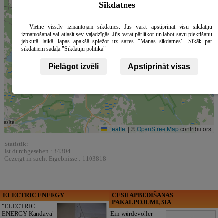
Sīkdatnes
Vietne viss.lv izmantojam sīkdatnes. Jūs varat apstiprināt visu sīkdatņu
izmantošanai vai atlasīt sev vajadzīgās. Jūs varat pārlūkot un labot savu piekrišanu
jebkurā laikā, lapas apakšā spiežot uz saites "Manas sīkdatnes". Sīkāk par
sīkdatnēm sadaļā "Sīkdatņu politika"
Pielāgot izvēli
Apstiprināt visas
Leaflet
|
©
OpenStreetMap
contributors
Statistik:
Ist durchgesehen : 34304
Gezeigt in sucht Ergebnisse : 1103818
ELECTRIC ENERGY
CĒSU APBEDĪŠANAS
PAKALPOJUMI, SIA
"ELECTRIC
ENERGY Kandava"
Ein würdevoller