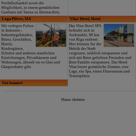
Freifallschaukel sowie die
Möglichkeit, in einem gemütlichen
Gasthaus mit Sauna zu übernachten.
Logu Plēves, SIA
Vilar Hotel, Hotel
Wir verlegen Folien
Das Vilar Hotel SPA
in Industrie-,
befindet sich in
Industriegebäuden,
Aizkraukle, 90 km
Büros, Geschäften,
von Riga entfernt.
Hotels,
Hier können Sie die
Kindergärten,
Hektik der Stadt
Schulen und anderen staatlichen
vergessen, wirklich entspannen und
Einrichtungen, Privathäusern und
sich mit Ihren geliebten Freunden und
Wohnungen, überall wo es Glas und
Ihrer Familie entspannen. Das Hotel
Glasprodukte gibt.
Vilar bietet gemütliche Zimmer, eine
Lage, ein Spa, einen Fitnessraum und
Tennisplätze.
Visi banneri
Manas sīkdatnes