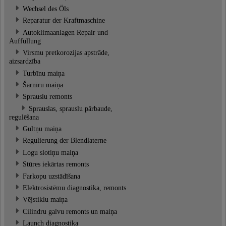
Wechsel des Öls
Reparatur der Kraftmaschine
Autoklimaanlagen Repair und
Auffüllung
Virsmu pretkorozijas apstrāde,
aizsardzība
Turbīnu maiņa
Šarnīru maiņa
Sprauslu remonts
Sprauslas, sprauslu pārbaude,
regulēšana
Gultņu maiņa
Regulierung der Blendlaterne
Logu slotiņu maiņa
Stūres iekārtas remonts
Farkopu uzstādīšana
Elektrosistēmu diagnostika, remonts
Vējstiklu maiņa
Cilindru galvu remonts un maiņa
Launch diagnostika