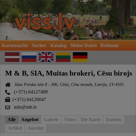
Kartensuche
Sucher
Katalog
Meine Daten
Reklame
M & B, SIA, Muitas brokeri, Cēsu birojs
Jāņa Poruka iela 8 - 306, Cēsis, Cēsu novads, Latvija, LV-4101
(+371) 64127409
(+371) 64120047
info@mb.lv
Alle
Angebot
Galerie
Video
Die Karte
Dateien
Artikel
Anzeige