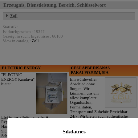
Erzeugnis, Dienstleistung, Bereich, Schlüsselwort
Zoll
Statistik:
Ist durchgesehen : 19347
Gezeigt in sucht Ergebnisse : 66100
View in catalog :
Zoll
ELECTRIC ENERGY
CĒSU APBEDĪŠANAS
PAKALPOJUMI, SIA
"ELECTRIC
ENERGY Kandava"
Ein würdevoller
bietet
Abschied ohne
Sorgen. Wir
kümmern uns um
alles: komplette
Organisation,
Formalitäten,
Transport und Zubehör. Erreichbar
24/7. Wir bieten auch authentische
Elektroinstallationen aller Art,
lettische Traditionsdecken, um das
Reparatur von Elektronik und
Andenken Ihres Liebsten zu ehren.
Haushaltsgeräten, Installation von
Sīkdatnes
Sicherheits- und
Schwachstromsystemen, Projektierung,