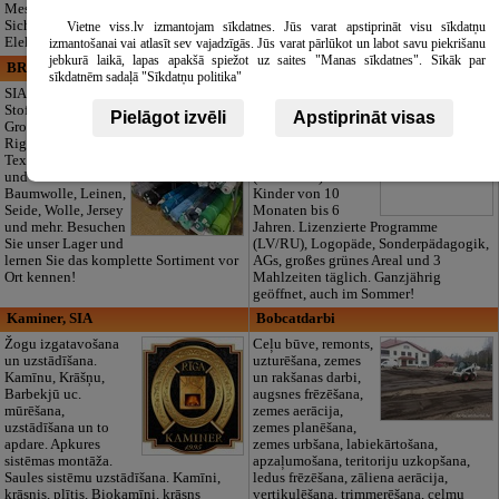
Messungen und
Sicherheitsrisikoanalysen für Ihre
Vietne viss.lv izmantojam sīkdatnes. Jūs varat apstiprināt visu sīkdatņu
Elektroanlagen.
izmantošanai vai atlasīt sev vajadzīgās. Jūs varat pārlūkot un labot savu piekrišanu
jebkurā laikā, lapas apakšā spiežot uz saites "Manas sīkdatnes". Sīkāk par
BRISTOLS ES, SIA
Maza Rasiņa, privātā pirmsskolas
sīkdatnēm sadaļā "Sīkdatņu politika"
izglītības iestāde
SIA "Bristols ES" -
Stoff-Outlet und
Privater
Pielāgot izvēli
Apstiprināt visas
Großhandel in
Kindergarten „Maza
Riga. Hochwertige
Rasiņa“ in
Textilien für Nähen
Pardaugava
und Produktion:
(Zasulauks) für
Baumwolle, Leinen,
Kinder von 10
Seide, Wolle, Jersey
Monaten bis 6
und mehr. Besuchen
Jahren. Lizenzierte Programme
Sie unser Lager und
(LV/RU), Logopäde, Sonderpädagogik,
lernen Sie das komplette Sortiment vor
AGs, großes grünes Areal und 3
Ort kennen!
Mahlzeiten täglich. Ganzjährig
geöffnet, auch im Sommer!
Kaminer, SIA
Bobcatdarbi
Žogu izgatavošana
Ceļu būve, remonts,
un uzstādīšana.
uzturēšana, zemes
Kamīnu, Krāšņu,
un rakšanas darbi,
Barbekjū uc.
augsnes frēzēšana,
mūrēšana,
zemes aerācija,
uzstādīšana un to
zemes planēšana,
apdare. Apkures
zemes urbšana, labiekārtošana,
sistēmas montāža.
apzaļumošana, teritoriju uzkopšana,
Saules sistēmu uzstādīšana. Kamīni,
ledus frēzēšana, zāliena aerācija,
krāsnis, plītis, Biokamīni, krāsns
vertikulēšana, trimmerēšana, celmu