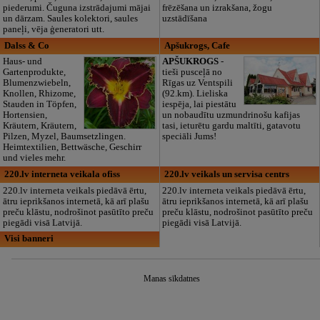
piederumi. Čuguna izstrādajumi mājai
frēzēšana un izrakšana, žogu
un dārzam. Saules kolektori, saules
uzstādīšana
paneļi, vēja ģeneratori utt.
Dalss & Co
Apšukrogs, Cafe
Haus- und
APŠUKROGS
-
Gartenprodukte,
tieši pusceļā no
Blumenzwiebeln,
Rīgas uz Ventspili
Knollen, Rhizome,
(92.km). Lieliska
Stauden in Töpfen,
iespēja, lai piestātu
Hortensien,
un nobaudītu uzmundrinošu kafijas
Kräutern, Kräutern,
tasi, ieturētu gardu maltīti, gatavotu
Pilzen, Myzel, Baumsetzlingen.
speciāli Jums!
Heimtextilien, Bettwäsche, Geschirr
und vieles mehr.
220.lv interneta veikala ofiss
220.lv veikals un servisa centrs
220.lv interneta veikals piedāvā ērtu,
220.lv interneta veikals piedāvā ērtu,
ātru ieprikšanos internetā, kā arī plašu
ātru ieprikšanos internetā, kā arī plašu
preču klāstu, nodrošinot pasūtīto preču
preču klāstu, nodrošinot pasūtīto preču
piegādi visā Latvijā.
piegādi visā Latvijā.
Visi banneri
Manas sīkdatnes