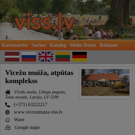
Kartensuche
Sucher
Katalog
Meine Daten
Reklame
Vīcežu muiža, atpūtas
komplekss
Vīcežu muiža, Lībagu pagasts,
Talsu novads, Latvija, LV-3290
(+371) 63222217
www.vicezumuiza.viss.lv
Waze
Google maps