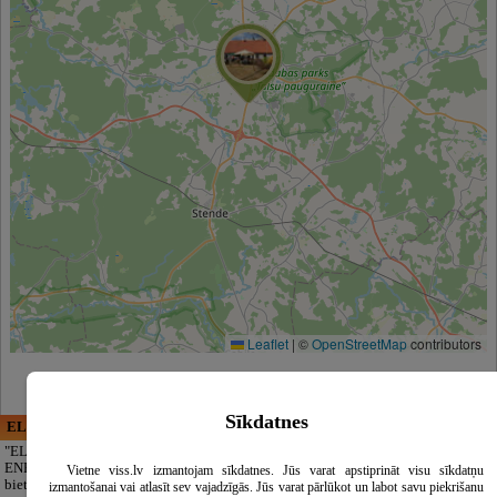
Leaflet
|
©
OpenStreetMap
contributors
Sīkdatnes
ELECTRIC ENERGY
CĒSU APBEDĪŠANAS
PAKALPOJUMI, SIA
"ELECTRIC
ENERGY Kandava"
Ein würdevoller
Vietne viss.lv izmantojam sīkdatnes. Jūs varat apstiprināt visu sīkdatņu
bietet
Abschied ohne
izmantošanai vai atlasīt sev vajadzīgās. Jūs varat pārlūkot un labot savu piekrišanu