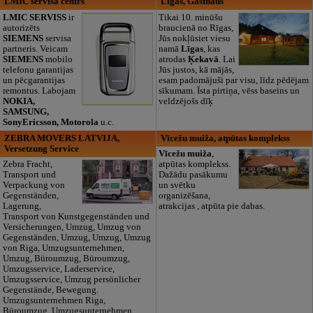
LMIC servisa centrs
Ligas, Gasthaus
LMIC SERVISS
ir
Tikai 10. minūšu
autorizēts
braucienā no Rīgas,
SIEMENS
servisa
Jūs nokļūsiet viesu
partneris. Veicam
namā
Līgas
, kas
SIEMENS
mobilo
atrodas
Ķekavā
. Lai
telefonu garantijas
Jūs justos, kā mājās,
un pēcgarantijas
esam padomājuši par visu, līdz pēdējam
remontus. Labojam
sīkumam. Īsta pirtiņa, vēss baseins un
NOKIA,
veldzējošs dīķ
SAMSUNG,
SonyEricsson, Motorola
u.c.
ZEBRA MOVERS LATVIJA,
Vīcežu muiža, atpūtas komplekss
Versetzung Service
Vīcežu muiža
,
Zebra Fracht,
atpūtas komplekss.
Transport und
Dažādu pasākumu
Verpackung von
un svētku
Gegenständen,
organizēšana,
Lagerung,
atrakcijas , atpūta pie dabas.
Transport von Kunstgegenständen und
Versicherungen, Umzug, Umzug von
Gegenständen, Umzug, Umzug, Umzug
von Riga, Umzugsunternehmen,
Umzug, Büroumzug, Büroumzug,
Umzugsservice, Laderservice,
Umzugsservice, Umzug persönlicher
Gegenstände, Bewegung.
Umzugsunternehmen Riga,
Büroumzug, Umzugsunternehmen,