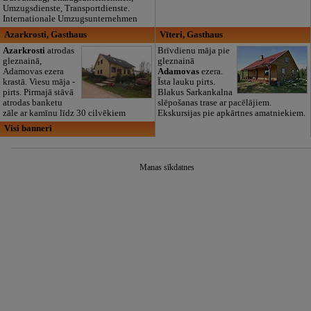
Umzugsdienste, Transportdienste.
Internationale Umzugsunternehmen
Azarkrosti, Gasthaus
Vīteri, Gasthaus
Azarkrosti
atrodas
Brīvdienu māja pie
gleznainā,
gleznainā
Adamovas ezera
Adamovas
ezera.
krastā. Viesu māja -
Īsta lauku pirts.
pirts. Pirmajā stāvā
Blakus Sarkankalna
atrodas banketu
slēpošanas trase ar pacēlājiem.
zāle ar kamīnu līdz 30 cilvēkiem
Ekskursijas pie apkārtnes amatniekiem.
Visi banneri
Manas sīkdatnes