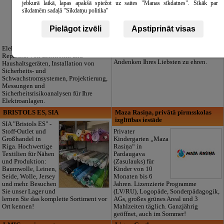
Sorgen. Wir
jebkurā laikā, lapas apakšā spiežot uz saites "Manas sīkdatnes". Sīkāk par
kümmern uns um
sīkdatnēm sadaļā "Sīkdatņu politika"
alles: komplette
Organisation,
Pielāgot izvēli
Apstiprināt visas
Formalitäten,
Transport und Zubehör. Erreichbar
24/7. Wir bieten auch authentische
Elektroinstallationen aller Art,
lettische Traditionsdecken, um das
Reparatur von Elektronik und
Andenken Ihres Liebsten zu ehren.
Haushaltsgeräten, Installation von
Sicherheits- und
Schwachstromsystemen, Projektierung,
Messungen und
Sicherheitsrisikoanalysen für Ihre
Elektroanlagen.
BRISTOLS ES, SIA
Maza Rasiņa, privātā pirmsskolas
izglītības iestāde
SIA "Bristols ES" -
Stoff-Outlet und
Privater
Großhandel in
Kindergarten „Maza
Riga. Hochwertige
Rasiņa“ in
Textilien für Nähen
Pardaugava
und Produktion:
(Zasulauks) für
Baumwolle, Leinen,
Kinder von 10
Seide, Wolle, Jersey
Monaten bis 6
und mehr. Besuchen
Jahren. Lizenzierte Programme
Sie unser Lager und
(LV/RU), Logopäde, Sonderpädagogik,
lernen Sie das komplette Sortiment vor
AGs, großes grünes Areal und 3
Ort kennen!
Mahlzeiten täglich. Ganzjährig
geöffnet, auch im Sommer!