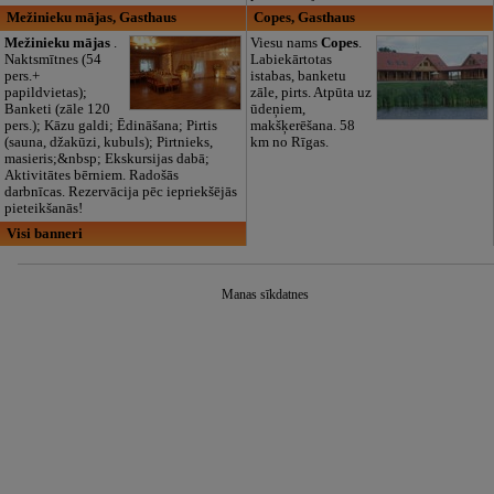
Mežinieku mājas, Gasthaus
Copes, Gasthaus
Mežinieku mājas
.
Viesu nams
Copes
.
Naktsmītnes (54
Labiekārtotas
pers.+
istabas, banketu
papildvietas);
zāle, pirts. Atpūta uz
Banketi (zāle 120
ūdeņiem,
pers.); Kāzu galdi; Ēdināšana; Pirtis
makšķerēšana. 58
(sauna, džakūzi, kubuls); Pirtnieks,
km no Rīgas.
masieris;&nbsp; Ekskursijas dabā;
Aktivitātes bērniem. Radošās
darbnīcas. Rezervācija pēc iepriekšējās
pieteikšanās!
Visi banneri
Manas sīkdatnes