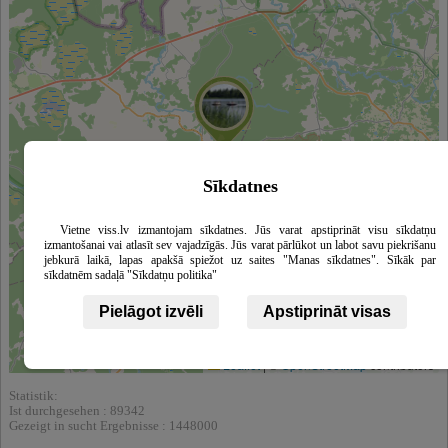
Sīkdatnes
Vietne viss.lv izmantojam sīkdatnes. Jūs varat apstiprināt visu sīkdatņu
izmantošanai vai atlasīt sev vajadzīgās. Jūs varat pārlūkot un labot savu piekrišanu
jebkurā laikā, lapas apakšā spiežot uz saites "Manas sīkdatnes". Sīkāk par
sīkdatnēm sadaļā "Sīkdatņu politika"
Pielāgot izvēli
Apstiprināt visas
Leaflet
|
©
OpenStreetMap
contributors
Statistik:
Ist durchgesehen : 89342
Gezeigt in sucht Ergebnisse : 1448000