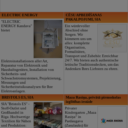
ELECTRIC ENERGY
CĒSU APBEDĪŠANAS
PAKALPOJUMI, SIA
"ELECTRIC
ENERGY Kandava"
Ein würdevoller
bietet
Abschied ohne
Sorgen. Wir
kümmern uns um
alles: komplette
Organisation,
Formalitäten,
Transport und Zubehör. Erreichbar
24/7. Wir bieten auch authentische
Elektroinstallationen aller Art,
lettische Traditionsdecken, um das
Reparatur von Elektronik und
Andenken Ihres Liebsten zu ehren.
Haushaltsgeräten, Installation von
Sicherheits- und
Schwachstromsystemen, Projektierung,
Messungen und
Sicherheitsrisikoanalysen für Ihre
Elektroanlagen.
BRISTOLS ES, SIA
Maza Rasiņa, privātā pirmsskolas
izglītības iestāde
SIA "Bristols ES" -
Stoff-Outlet und
Privater
Großhandel in
Kindergarten „Maza
Riga. Hochwertige
Rasiņa“ in
Textilien für Nähen
Pardaugava
und Produktion:
(Zasulauks) für