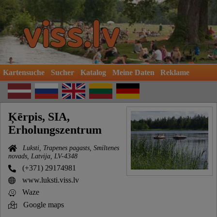
Kartensuche
Sucher
Katalog
Meine Daten
Reklame
Ķērpis, SIA,
Erholungszentrum
Luksti, Trapenes pagasts, Smiltenes
novads, Latvija, LV-4348
(+371) 29174981
www.luksti.viss.lv
Waze
Google maps