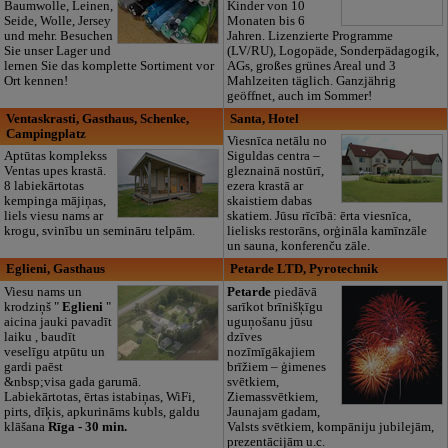
Baumwolle, Leinen,
Kinder von 10
Seide, Wolle, Jersey
Monaten bis 6
und mehr. Besuchen
Jahren. Lizenzierte Programme
Sie unser Lager und
(LV/RU), Logopäde, Sonderpädagogik,
lernen Sie das komplette Sortiment vor
AGs, großes grünes Areal und 3
Ort kennen!
Mahlzeiten täglich. Ganzjährig
geöffnet, auch im Sommer!
Ventaskrasti, Gasthaus, Schenke,
Santa, Hotel
Campingplatz
Viesnīca netālu no
Aptūtas komplekss
Siguldas centra –
Ventas upes krastā.
gleznainā nostūrī,
8 labiekārtotas
ezera krastā ar
kempinga mājiņas,
skaistiem dabas
liels viesu nams ar
skatiem. Jūsu rīcībā: ērta viesnīca,
krogu, svinību un semināru telpām.
lielisks restorāns, orģināla kamīnzāle
un sauna, konferenču zāle.
Eglieni, Gasthaus
Petarde LTD, Pyrotechnik
Viesu nams un
Petarde
piedāvā
krodziņš "
Eglieni
"
sarīkot brīnišķīgu
aicina jauki pavadīt
uguņošanu jūsu
laiku , baudīt
dzīves
veselīgu atpūtu un
nozīmīgākajiem
gardi paēst
brīžiem – ģimenes
&nbsp;visa gada garumā.
svētkiem,
Labiekārtotas, ērtas istabiņas, WiFi,
Ziemassvētkiem,
pirts, dīķis, apkurināms kubls, galdu
Jaunajam gadam,
klāšana
Rīga - 30 min.
Valsts svētkiem, kompāniju jubilejām,
prezentācijām u.c.