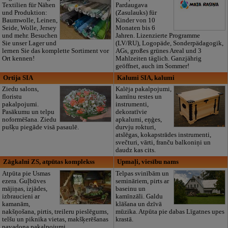
Textilien für Nähen
Pardaugava
und Produktion:
(Zasulauks) für
Baumwolle, Leinen,
Kinder von 10
Seide, Wolle, Jersey
Monaten bis 6
und mehr. Besuchen
Jahren. Lizenzierte Programme
Sie unser Lager und
(LV/RU), Logopäde, Sonderpädagogik,
lernen Sie das komplette Sortiment vor
AGs, großes grünes Areal und 3
Ort kennen!
Mahlzeiten täglich. Ganzjährig
geöffnet, auch im Sommer!
Ortija SIA
Kalumi SIA, kalumi
Ziedu salons,
Kalēja pakalpojumi,
floristu
kamīnu restes un
pakalpojumi.
instrumenti,
Pasākumu un telpu
dekoratīvie
noformēšana. Ziedu
apkalumi, eņģes,
pušķu piegāde visā pasaulē.
durvju rokturi,
atslēgas, kokapstrādes instrumenti,
svečturi, vārti, franču balkoniņi un
daudz kas cits.
Zāgkalni ZS, atpūtas komplekss
Upmaļi, viesību nams
Atpūta pie Usmas
Telpas svinībām un
ezera. Guļbūves
semināriem, pirts ar
mājiņas, izjādes,
baseinu un
izbraucieni ar
kamīnzāli. Galdu
kamanām,
klāšana un dzīvā
nakšņošana, pirtis, treileru pieslēgums,
mūzika. Atpūta pie dabas Līgatnes upes
telšu un piknika vietas, makšķerēšanas
krastā.
pavadoņa pakalpojumi.