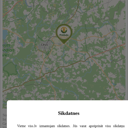
Leaflet
|
©
OpenStreetMap
contributors
Sīkdatnes
Statistik:
Ist durchgesehen : 24405
Gezeigt in sucht Ergebnisse : 205180
Vietne viss.lv izmantojam sīkdatnes. Jūs varat apstiprināt visu sīkdatņu
View in catalog :
Professionelle Ausbildung