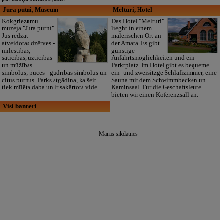
Jura putni, Museum
Melturi, Hotel
Kokgriezumu
Das Hotel "Melturi"
muzejā "Jura putni"
lieght in einem
Jūs redzat
malerischen Ort an
atveidotas dzērves -
der Amata. Es gibt
mīlestības,
günstige
saticības, uzticības
Anfahrtsmöglichkeiten und ein
un mūžības
Parktplatz. Im Hotel gibt es bequeme
simbolus; pūces - gudrības simbolus un
ein- und zweisitzge Schlafizimmer, eine
citus putnus. Parks atgādina, ka šeit
Sauna mit dem Schwimmbecken un
tiek mīlēta daba un ir sakārtota vide.
Kaminsaal. Fur die Geschaftsleute
bieten wir einen Koferenzsall an.
Visi banneri
Manas sīkdatnes