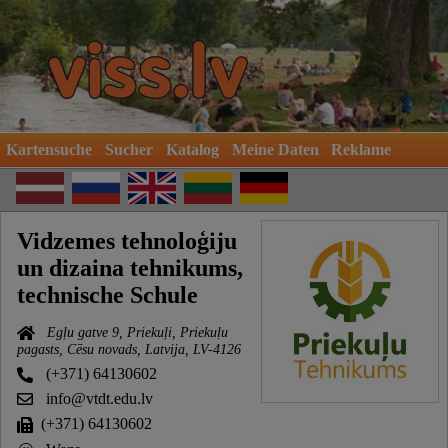
Kartensuche
Sucher
Katalog
Meine Daten
Reklame
Vidzemes tehnoloģiju
un dizaina tehnikums,
technische Schule
Egļu gatve 9, Priekuļi, Priekuļu
pagasts, Cēsu novads, Latvija, LV-4126
(+371) 64130602
info@vtdt.edu.lv
(+371) 64130602