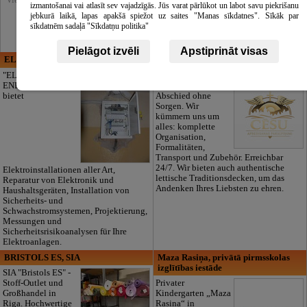
izmantošanai vai atlasīt sev vajadzīgās. Jūs varat pārlūkot un labot savu piekrišanu
jebkurā laikā, lapas apakšā spiežot uz saites "Manas sīkdatnes". Sīkāk par
sīkdatnēm sadaļā "Sīkdatņu politika"
Pielāgot izvēli
Apstiprināt visas
ELECTRIC ENERGY
CĒSU APBEDĪŠANAS
PAKALPOJUMI, SIA
"ELECTRIC
ENERGY Kandava"
Ein würdevoller
bietet
Abschied ohne
Sorgen. Wir
kümmern uns um
alles: komplette
Organisation,
Formalitäten,
Transport und Zubehör. Erreichbar
24/7. Wir bieten auch authentische
Elektroinstallationen aller Art,
lettische Traditionsdecken, um das
Reparatur von Elektronik und
Andenken Ihres Liebsten zu ehren.
Haushaltsgeräten, Installation von
Sicherheits- und
Schwachstromsystemen, Projektierung,
Messungen und
Sicherheitsrisikoanalysen für Ihre
Elektroanlagen.
BRISTOLS ES, SIA
Maza Rasiņa, privātā pirmsskolas
izglītības iestāde
SIA "Bristols ES" -
Stoff-Outlet und
Privater
Großhandel in
Kindergarten „Maza
Riga. Hochwertige
Rasiņa“ in