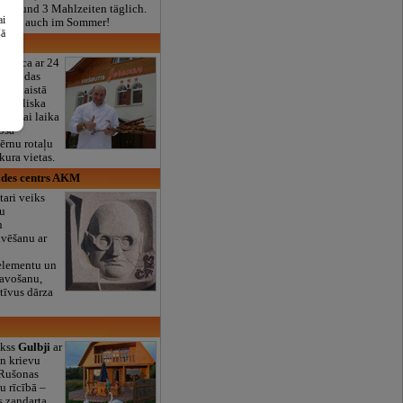
real und 3 Mahlzeiten täglich.
ai
ffnet, auch im Sommer!
šā
iesnīca ar 24
a
atrodas
as, skaistā
ir lieliska
 jaukai laika
oša
bērnu rotaļu
ura vietas.
des centrs AKM
tari veiks
ļu
n
avēšanu ar
 elementu un
tavošanu,
tīvus dārza
ekss
Gulbji
ar
n krievu
 Rušonas
su rīcībā –
s zandarta,