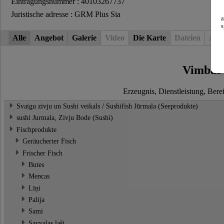
Eintragungsnummer : 40103267737
Juristische adresse : GRM Plus Sia
a
s
Alle
Angebot
Galerie
Video
Die Karte
Dateien
Arti
Vimbas
Erzeugnis, Dienstleistung, Bere
Svaigu zivju un Sushi veikals / Sushifish Jūrmala (Seeprodukte)
sushi Jurmala, Zivju Bode (Sushi)
Fischprodukte
Geräucherter Fisch
Frischer Fisch
Butes
Mencas
Līņi
Palija
Sami
Savvaļas laši