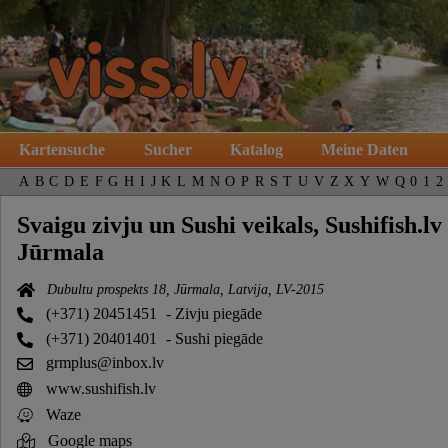
Kartensuche
Sucher
Katalog
Meine Daten
A
B
C
D
E
F
G
H
I
J
K
L
M
N
O
P
R
S
T
U
V
Z
X
Y
W
Q
0
1
2
Svaigu zivju un Sushi veikals, Sushifish.lv
Jūrmala
Dubultu prospekts 18, Jūrmala, Latvija, LV-2015
(+371) 20451451
- Zivju piegāde
(+371) 20401401
- Sushi piegāde
grmplus@inbox.lv
www.sushifish.lv
Waze
Google maps