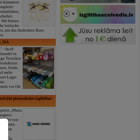
ir kümmern
omplette
ormalitäten,
Zubehör.
. Wir bieten
he lettische
en, um das Andenken Ihres
en.
, SIA
" - Stoff-
ßhandel in
ge Textilien
Produktion:
nen, Seide,
nd mehr.
nser Lager
das
ment vor Ort
rivātā pirmsskolas izglītības
rgarten „Maza
daugava
 Kinder von
6 Jahren.
ogramme
äde,
k, AGs,