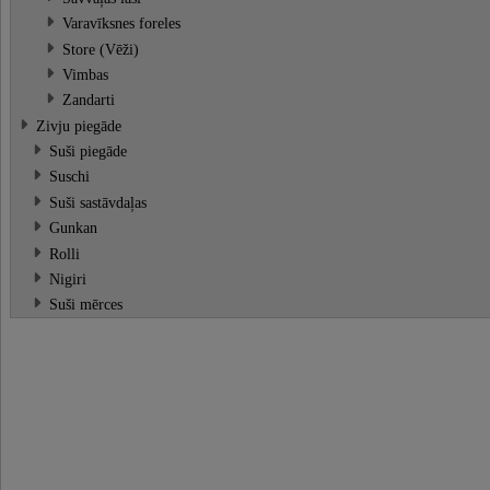
Varavīksnes foreles
Store (Vēži)
Vimbas
Zandarti
Zivju piegāde
Suši piegāde
Suschi
Suši sastāvdaļas
Gunkan
Rolli
Nigiri
Suši mērces