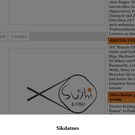
ohne Sorgen. W
uns um alles: k
Organisation, F
Transport und 
Erreichbar 24/7
auch authentisc
Traditionsdeck
Liebsten zu ehr
kel
Anzeige
BRISTOLS ES
SIA "Bristols ES
Outlet und Gro
Riga. Hochwerti
für Nähen und 
Baumwolle, Lei
Wolle, Jersey u
Besuchen Sie u
und lernen Sie 
komplette Sorti
kennen!
Maza Rasiņa, p
iestāde
Privater Kinde
Rasiņa“ in Par
(Zasulauks) für
10 Monaten bis 
Lizenzierte Pr
Sīkdatnes
(LV/RU), Logop
Sonderpädagogi