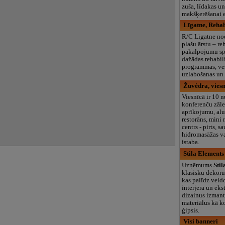
zuša, līdakas u
makšķerēšanai ez
Līgatne, Rehab
R/C Līgatne no
plašu ārstu – re
pakalpojumu sp
dažādas rehabili
programmas, ve
uzlabošanas un
Žuvėdra, viesn
Viesnīcā ir 10 
konferenču zāle
aprīkojumu, alu
restorāns, mini 
centrs - pirts, s
hidromasāžas va
istaba.
Stila Elements
Uzņēmums
Sti
klasisku dekoru
kas palīdz veid
interjera un eks
dizainus izmant
materiālus kā k
ģipsis.
Visi banneri