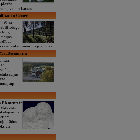
n plauža
erā, vai arī karpas.
ilitation Center
drošina
habilitologu
ektru,
tācijas
selības
 skaistumkopšanas programmas.
īca, Restaurant
numuri,
 ar
s bārs,
relaksācijas
auna,
nna, atpūtas
la Elements
ir
 eksperts,
ot elegantus
terjera
ojot tādus
oks un