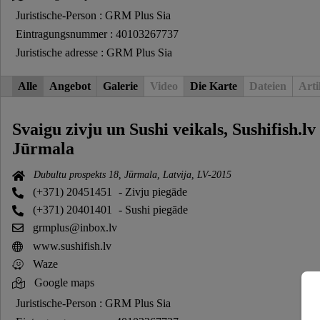
Juristische-Person : GRM Plus Sia
Eintragungsnummer : 40103267737
Juristische adresse : GRM Plus Sia
Alle
Angebot
Galerie
Video
Die Karte
Dateien
Arti
Svaigu zivju un Sushi veikals, Sushifish.lv
Jūrmala
Dubultu prospekts 18, Jūrmala, Latvija, LV-2015
(+371) 20451451
- Zivju piegāde
(+371) 20401401
- Sushi piegāde
grmplus@inbox.lv
www.sushifish.lv
Waze
Google maps
Juristische-Person : GRM Plus Sia