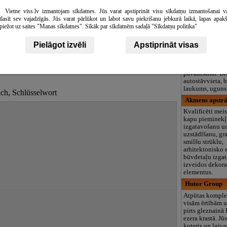
großes grünes A
Vietne viss.lv izmantojam sīkdatnes. Jūs varat apstiprināt visu sīkdatņu izmantošanai v
Ganzjährig geö
tlasīt sev vajadzīgās. Jūs varat pārlūkot un labot savu piekrišanu jebkurā laikā, lapas apak
Jerevan, Hotel
piežot uz saites "Manas sīkdatnes". Sīkāk par sīkdatnēm sadaļā "Sīkdatņu politika"
Trīs zvaigžņu v
kel
Anzeige
vietām
Erevān
Pielāgot izvēli
Apstiprināt visas
netālu no pilsēt
mežu ielokā. Šī 
vieta atpūtai un
pavadīšanai. Dr
autostāvvieta, 
laukums, ugunsk
ich, Schlüsselwort
Akmens apstrā
Kvalificēti meis
kapu pieminek
izgatavošanu u
uzstādīšanu, gr
smilšu strūklu,
arhitektonisko
būvdetaļu izga
izveidos dekora
elementus.
Hutor Group
Atpūtas kompl
visām ērtībām u
pirts gleznainā
ezera krastā. Jū
kuteris un laiva