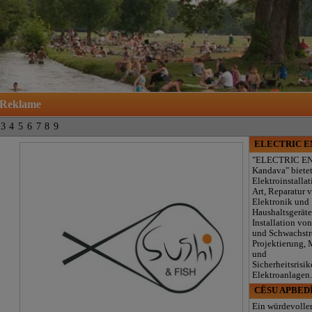
Reklame
3
4
5
6
7
8
9
ELECTRIC 
"ELECTRIC E
Kandava" biete
Elektroinstallat
Art, Reparatur 
Elektronik und
Haushaltsgeräte
Installation von
und Schwachst
Projektierung,
und
Sicherheitsrisik
Elektroanlagen
CĒSU APBED
Ein würdevolle