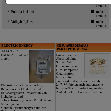
Sportspielplätze
mehr
Details
Futbola laukumi
mehr
Details
Volleyballplätze
mehr
Details
ELECTRIC ENERGY
CĒSU APBEDĪŠANAS
PAKALPOJUMI, SIA
"ELECTRIC
ENERGY Kandava"
Ein würdevoller
bietet
Abschied ohne
Sorgen. Wir
kümmern uns um
alles: komplette
Organisation,
Formalitäten,
Transport und Zubehör. Erreichbar
24/7. Wir bieten auch authentische
Elektroinstallationen aller Art,
lettische Traditionsdecken, um das
Reparatur von Elektronik und
Andenken Ihres Liebsten zu ehren.
Haushaltsgeräten, Installation von
Sicherheits- und
Schwachstromsystemen, Projektierung,
Messungen und
Sicherheitsrisikoanalysen für Ihre