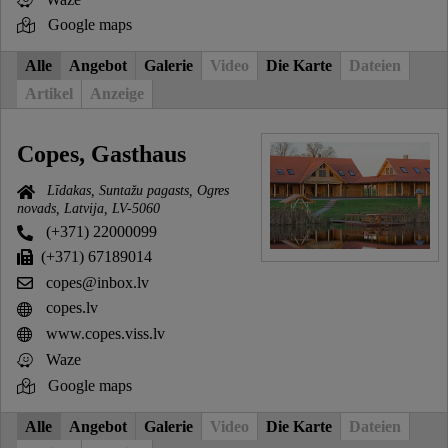
Google maps
Alle
Angebot
Galerie
Video
Die Karte
Dateien
Artikel
Anzeige
Copes, Gasthaus
Līdakas, Suntažu pagasts, Ogres
novads, Latvija, LV-5060
(+371) 22000099
(+371) 67189014
copes@inbox.lv
copes.lv
www.copes.viss.lv
Waze
Google maps
Alle
Angebot
Galerie
Video
Die Karte
Dateien