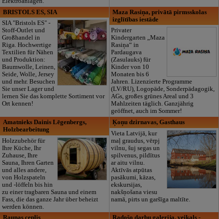
Elektroanlagen.
BRISTOLS ES, SIA
Maza Rasiņa, privātā pirmsskolas
izglītības iestāde
SIA "Bristols ES" -
Stoff-Outlet und
Privater
Großhandel in
Kindergarten „Maza
Riga. Hochwertige
Rasiņa“ in
Textilien für Nähen
Pardaugava
und Produktion:
(Zasulauks) für
Baumwolle, Leinen,
Kinder von 10
Seide, Wolle, Jersey
Monaten bis 6
und mehr. Besuchen
Jahren. Lizenzierte Programme
Sie unser Lager und
(LV/RU), Logopäde, Sonderpädagogik,
lernen Sie das komplette Sortiment vor
AGs, großes grünes Areal und 3
Ort kennen!
Mahlzeiten täglich. Ganzjährig
geöffnet, auch im Sommer!
Amatnieks Dainis Lēgenbergs,
Ķoņu dzirnavas, Gasthaus
Holzbearbeitung
Vieta Latvijā, kur
Holzzubehör für
maļ graudus, vērpj
Ihre Küche, Ihr
vilnu, šuj segas un
Zuhause, Ihre
spilvenus, pildītus
Sauna, Ihren Garten
ar aitu vilnu.
und alles andere,
Aktīvās atpūtas
von Holzspateln
pasākumi, kāzas,
und -löffeln bis hin
ekskursijas,
zu einer tragbaren Sauna und einem
nakšņošana viesu
Fass, die das ganze Jahr über beheizt
namā, pirts un garšīga maltīte.
werden können.
Raunas ceplis
Radošo darbu galerija, veikals -