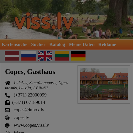
Kartensuche
Sucher
Katalog
Meine Daten
Reklame
Copes, Gasthaus
Līdakas, Suntažu pagasts, Ogres
novads, Latvija, LV-5060
(+371) 22000099
(+371) 67189014
copes@inbox.lv
copes.lv
www.copes.viss.lv
Waze