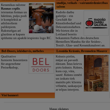
studija, veikals - vairumtirdzniecības
Keramikas ražotne
salons
Raunas ceplis
.
ieierastas formas un
Radošo darbu
faktūras, puķu podi
galerija – ein
ir komplektā ar
Geschäft für
atbilstošiem
Künstlerbedarf und
paliktņiem.
Dekorationsfarben.
Raksturīgas arī
Wir bieten die in
glazūras ar kapara
Lettland bereits
spīdumu un apakšā iespiesto logo RC.
bekannten Farben des deutschen
Herstellers Marabu für die Seiden-,
Textil-, Glas- und Keramikmalerei an.
Bel-Doors, iekšdurvis, mēbeles
Leonīda Krāsnis, Brennofen-Maurer
Qualitative
Krāsnis pirtīm,
furnierte Innentüren
mājai un pavardi
für angenehme
dārzam. Īstas krievu
Preise&nbsp;
pirts krāsnis. Krāsns,
kura cep, vāra,
sautē. Krāsns izmēri
un izskats tiek
mainīts pēc klientu
vēlmēm, saskaņojot
ar telpas interjeru.
Visi banneri
Manas sīkdatnes