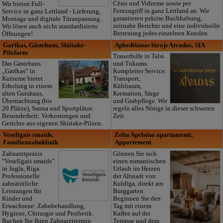
Cēsis und Vidzeme sowie per
Wir bieten Full-
Fernzugriff in ganz Lettland an. Wir
Service in ganz Lettland - Lieferung,
garantieren präzise Buchhaltung,
Montage und digitale Türanpassung.
zeitnahe Berichte und eine individuelle
Wir lösen auch nicht standardisierte
Betreuung jedes einzelnen Kunden.
Öffnungen!
Garīkas, Gästehaus, Shiitake-
Apbedīšanas birojs Atvadas, SIA
Pilzfarm
Trauerhilfe in Talsi
Das Gästehaus
und Tukums.
„Garīkas“ in
Kompletter Service:
Kurzeme bietet
Transport,
Erholung in einem
Kühlraum,
alten Gutshaus,
Kremation, Särge
Übernachtung (bis
und Grabpflege. Wir
20 Plätze), Sauna und Sportplätze.
regeln alles Nötige in dieser schweren
Besonderheit: Verkostungen und
Zeit.
Gerichte aus eigenen Shiitake-Pilzen.
Veselīgais smaids,
Zelta Apelsīna apartamenti,
Familienzahnklinik
Appartement
Zahnarztpraxis
Gönnen Sie sich
"Veselīgais smaids"
einen romantischen
in Jugla, Riga.
Urlaub im Herzen
Professionelle
der Altstadt von
zahnärztliche
Kuldīga, direkt am
Leistungen für
Burggarten.
Kinder und
Beginnen Sie den
Erwachsene: Zahnbehandlung,
Tag mit einem
Hygiene, Chirurgie und Prothetik.
Kaffee auf der
Buchen Sie Ihren Zahnarzttermin
Terrasse und dem