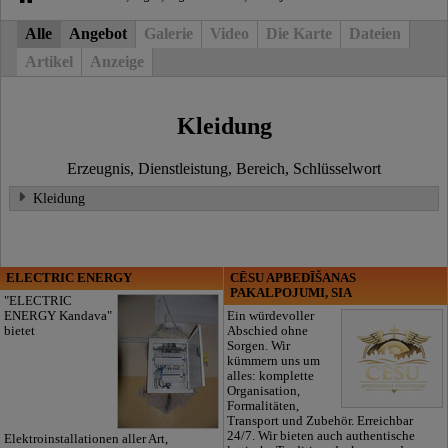
Alle
Angebot
Galerie
Video
Die Karte
Dateien
Artikel
Anzeige
Kleidung
Erzeugnis, Dienstleistung, Bereich, Schlüsselwort
Kleidung
ELECTRIC ENERGY
CĒSU APBEDĪŠANAS
PAKALPOJUMI, SIA
"ELECTRIC
ENERGY Kandava"
Ein würdevoller
bietet
Abschied ohne
Sorgen. Wir
kümmern uns um
alles: komplette
Organisation,
Formalitäten,
Transport und Zubehör. Erreichbar
24/7. Wir bieten auch authentische
Elektroinstallationen aller Art,