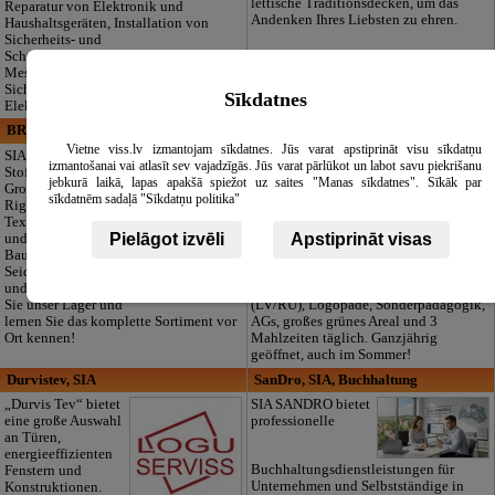
lettische Traditionsdecken, um das
Reparatur von Elektronik und
Andenken Ihres Liebsten zu ehren.
Haushaltsgeräten, Installation von
Sicherheits- und
Schwachstromsystemen, Projektierung,
Messungen und
Sicherheitsrisikoanalysen für Ihre
Sīkdatnes
Elektroanlagen.
BRISTOLS ES, SIA
Maza Rasiņa, privātā pirmsskolas
izglītības iestāde
Vietne viss.lv izmantojam sīkdatnes. Jūs varat apstiprināt visu sīkdatņu
SIA "Bristols ES" -
izmantošanai vai atlasīt sev vajadzīgās. Jūs varat pārlūkot un labot savu piekrišanu
Stoff-Outlet und
Privater
jebkurā laikā, lapas apakšā spiežot uz saites "Manas sīkdatnes". Sīkāk par
Großhandel in
Kindergarten „Maza
sīkdatnēm sadaļā "Sīkdatņu politika"
Riga. Hochwertige
Rasiņa“ in
Textilien für Nähen
Pardaugava
Pielāgot izvēli
Apstiprināt visas
und Produktion:
(Zasulauks) für
Baumwolle, Leinen,
Kinder von 10
Seide, Wolle, Jersey
Monaten bis 6
und mehr. Besuchen
Jahren. Lizenzierte Programme
Sie unser Lager und
(LV/RU), Logopäde, Sonderpädagogik,
lernen Sie das komplette Sortiment vor
AGs, großes grünes Areal und 3
Ort kennen!
Mahlzeiten täglich. Ganzjährig
geöffnet, auch im Sommer!
Durvistev, SIA
SanDro, SIA, Buchhaltung
„Durvis Tev“ bietet
SIA SANDRO bietet
eine große Auswahl
professionelle
an Türen,
energieeffizienten
Buchhaltungsdienstleistungen für
Fenstern und
Unternehmen und Selbstständige in
Konstruktionen.