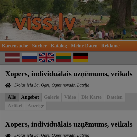
Kartensuche
Sucher
Katalog
Meine Daten
Reklame
Xopers, individuālais uzņēmums, veikals
Skolas iela 3a, Ogre, Ogres novads, Latvija
Alle
Angebot
Galerie
Video
Die Karte
Dateien
Artikel
Anzeige
Xopers, individuālais uzņēmums, veikals
Skolas iela 3a, Ogre, Ogres novads, Latvija