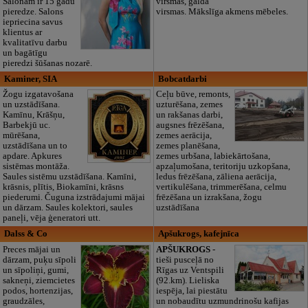
Salonam ir 15 gadu
virsmas, galda
pieredze. Salons
virsmas. Mākslīga akmens mēbeles.
iepriecina savus
klientus ar
kvalitatīvu darbu
un bagātīgu
pieredzi šūšanas nozarē.
Kaminer, SIA
Bobcatdarbi
Žogu izgatavošana
Ceļu būve, remonts,
un uzstādīšana.
uzturēšana, zemes
Kamīnu, Krāšņu,
un rakšanas darbi,
Barbekjū uc.
augsnes frēzēšana,
mūrēšana,
zemes aerācija,
uzstādīšana un to
zemes planēšana,
apdare. Apkures
zemes urbšana, labiekārtošana,
sistēmas montāža.
apzaļumošana, teritoriju uzkopšana,
Saules sistēmu uzstādīšana. Kamīni,
ledus frēzēšana, zāliena aerācija,
krāsnis, plītis, Biokamīni, krāsns
vertikulēšana, trimmerēšana, celmu
piederumi. Čuguna izstrādajumi mājai
frēzēšana un izrakšana, žogu
un dārzam. Saules kolektori, saules
uzstādīšana
paneļi, vēja ģeneratori utt.
Dalss & Co
Apšukrogs, kafejnīca
Preces mājai un
APŠUKROGS
-
dārzam, puķu sīpoli
tieši pusceļā no
un sīpoliņi, gumi,
Rīgas uz Ventspili
sakneņi, ziemcietes
(92.km). Lieliska
podos, hortenzijas,
iespēja, lai piestātu
graudzāles,
un nobaudītu uzmundrinošu kafijas