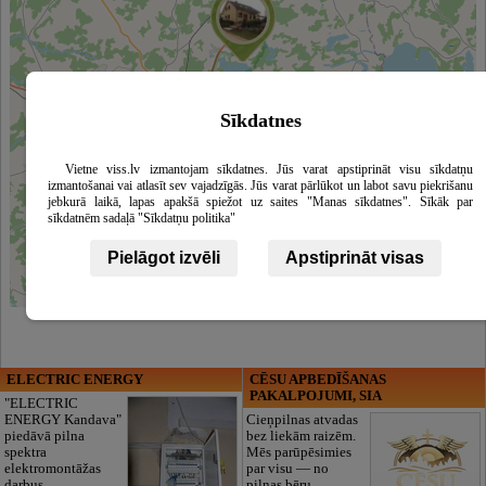
Sīkdatnes
Vietne viss.lv izmantojam sīkdatnes. Jūs varat apstiprināt visu sīkdatņu
izmantošanai vai atlasīt sev vajadzīgās. Jūs varat pārlūkot un labot savu piekrišanu
jebkurā laikā, lapas apakšā spiežot uz saites "Manas sīkdatnes". Sīkāk par
sīkdatnēm sadaļā "Sīkdatņu politika"
Pielāgot izvēli
Apstiprināt visas
Leaflet
|
©
OpenStreetMap
contributors
ELECTRIC ENERGY
CĒSU APBEDĪŠANAS
PAKALPOJUMI, SIA
"ELECTRIC
ENERGY Kandava"
Cieņpilnas atvadas
piedāvā pilna
bez liekām raizēm.
spektra
Mēs parūpēsimies
elektromontāžas
par visu — no
darbus,
pilnas bēru