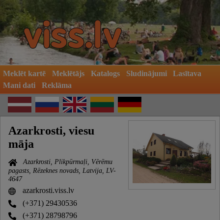
Meklēt kartē
Meklētājs
Katalogs
Sludinājumi
Lasītava
Mani dati
Reklāma
Azarkrosti, viesu
māja
Azarkrosti, Plikpūrmaļi, Vērēmu
pagasts, Rēzeknes novads, Latvija, LV-
4647
azarkrosti.viss.lv
(+371) 29430536
(+371) 28798796