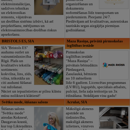
elektroinstalācijas,
organizēšanas un
sadzīves tehnikas
dokumentu
un elektronikas
noformēšanas līdz transportam un
remontu, vājstrāvas
piederumiem. Pieejami 24/7.
un drošības sistēmu izbūvi, kā arī
Piedāvājam arī kvalitatīvas, autentiskas
projektēšanu, mērījumus un
tautiskās segas aizgājēja piemiņas
elektrosaimniecības drošības riskus
godināšanai.
apsekošanu.
BRISTOLS ES, SIA
Maza Rasiņa, privātā pirmsskolas
izglītības iestāde
SIA "Bristols ES"
audumu outlet un
Pirmsskolas
vairumtirdzniecība
izglītības iestāde
Rīgā. Plašs un
“Maza Rasiņa” –
kvalitatīvs tekstila
privātais bērnudārzs
sortiments:
Pārdaugavā,
kokvilna, lins, zīds,
Zasulaukā, bērniem
vilna, trikotāža un
no 10 mēnešiem
citi audumi šūšanai
līdz 6 gadiem. Licencētas programmas
vai ražošanai.
(LV/RU), logopēds, speciālais atbalsts,
Nāciet un iepazīstieties ar pilnu klāstu
pulciņi, liela zaļa teritorija un 3x
mūsu noliktavā klātienē!
ēdināšana. Strādājam visu gadu!
Svētku mode, šūšanas salons
Acrulat, SIA
Šūšanas salons
Mākslīgā akmens
"Svētku mode"
apstrāde un
atrodas Koknesē,
tirdzniecība,
Daugavas krastā,
makslīgā akmens
kur top Likteņdārzs.
izlietnes, virutves