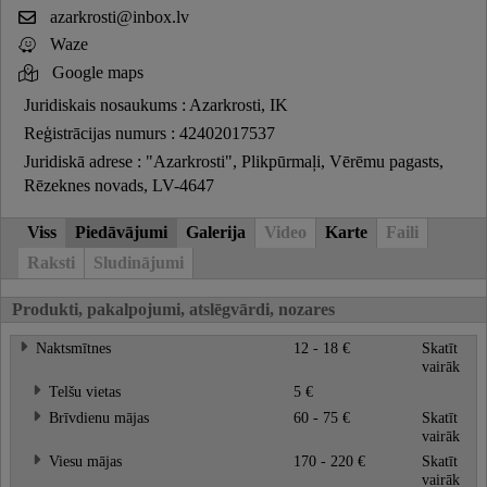
azarkrosti@inbox.lv
Waze
Google maps
Juridiskais nosaukums : Azarkrosti, IK
Reģistrācijas numurs : 42402017537
Juridiskā adrese : "Azarkrosti", Plikpūrmaļi, Vērēmu pagasts,
Rēzeknes novads, LV-4647
Viss
Piedāvājumi
Galerija
Video
Karte
Faili
Raksti
Sludinājumi
Produkti, pakalpojumi, atslēgvārdi, nozares
Naktsmītnes
12 - 18 €
Skatīt
vairāk
Telšu vietas
5 €
Brīvdienu mājas
60 - 75 €
Skatīt
vairāk
Viesu mājas
170 - 220 €
Skatīt
vairāk