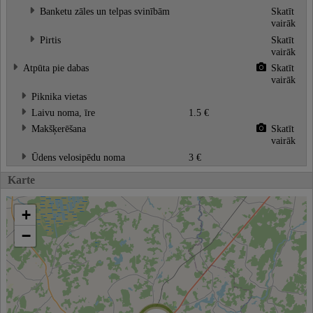
Banketu zāles un telpas svinībām
Skatīt
vairāk
Pirtis
Skatīt
vairāk
Atpūta pie dabas
Skatīt
vairāk
Piknika vietas
Laivu noma, īre
1.5 €
Makšķerēšana
Skatīt
vairāk
Ūdens velosipēdu noma
3 €
Karte
+
−