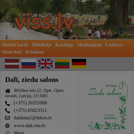
Meklēt kartē
Meklētājs
Katalogs
Sludinājumi
Lasītava
Mani dati
Reklāma
Dalī, ziedu salons
Brīvības iela 22, Ogre, Ogres
novads, Latvija, LV-5001
(+371) 26355900
(+371) 65023311
daidzina1@inbox.lv
www.dali.viss.lv
Waze