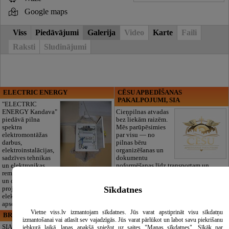
Google maps
Viss
Piedāvājumi
Galerija
Video
Karte
Faili
Raksti
Sludinājumi
ELECTRIC ENERGY
CĒSU APBEDĪŠANAS
PAKALPOJUMI, SIA
"ELECTRIC
ENERGY Kandava"
Cieņpilnas atvadas
piedāvā pilna
bez liekām raizēm.
spektra
Mēs parūpēsimies
elektromontāžas
par visu — no
darbus,
pilnas bēru
elektroinstalācijas,
organizēšanas un
sadzīves tehnikas
dokumentu
un elektronikas
noformēšanas līdz transportam un
remontu, vājstrāvas
piederumiem. Pieejami 24/7.
un drošības sistēmu izbūvi, kā arī
Piedāvājam arī kvalitatīvas, autentiskas
Sīkdatnes
projektēšanu, mērījumus un
tautiskās segas aizgājēja piemiņas
elektrosaimniecības drošības riskus
godināšanai.
apsekošanu.
Vietne viss.lv izmantojam sīkdatnes. Jūs varat apstiprināt visu sīkdatņu
BRISTOLS ES, SIA
Maza Rasiņa, privātā pirmsskolas
izmantošanai vai atlasīt sev vajadzīgās. Jūs varat pārlūkot un labot savu piekrišanu
izglītības iestāde
SIA "Bristols ES"
jebkurā laikā, lapas apakšā spiežot uz saites "Manas sīkdatnes". Sīkāk par