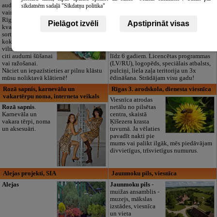
audumu outlet un
Pirmsskolas
sīkdatnēm sadaļā "Sīkdatņu politika"
vairumtirdzniecība
izglītības iestāde
Rīgā. Plašs un
“Maza Rasiņa” –
Pielāgot izvēli
Apstiprināt visas
kvalitatīvs tekstila
privātais bērnudārzs
sortiments:
Pārdaugavā,
kokvilna, lins, zīds,
Zasulaukā, bērniem
vilna, trikotāža un
no 10 mēnešiem
citi audumi šūšanai
līdz 6 gadiem. Licencētas programmas
vai ražošanai.
(LV/RU), logopēds, speciālais atbalsts,
Nāciet un iepazīstieties ar pilnu klāstu
pulciņi, liela zaļa teritorija un 3x
mūsu noliktavā klātienē!
ēdināšana. Strādājam visu gadu!
Rozā sapnis, karnevālu un
Rīgas 3. arodskola, dienesta viesnīca
vakartērpu noma, interneta veikals
Viesnīca atrodas
Rozā sapnis
.
netālu no pilsētas
Karnevāla un
centra, skaistā
vakara tērpi, noma
Ķīšezera krasta
un aksesuāri.
tuvumā. Ja vēlaties
pavadīt nakti pie
mums vai palikt ilgāk, mēs piedāvājam
divvietīgus, trīsvietīgus numurus.
Alejas projekti, SIA
Jaunmoku pils, viesnīca
Alejas
Jaunmoku pils
-
muižas ansamblis -
muzejs, mākslas
izstādes, viesnīca
un vieta