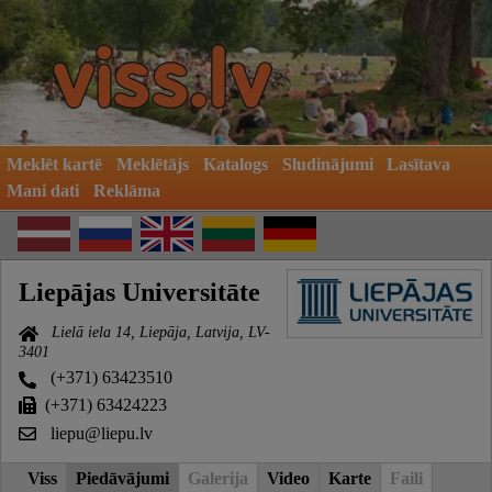
Meklēt kartē
Meklētājs
Katalogs
Sludinājumi
Lasītava
Mani dati
Reklāma
Liepājas Universitāte
Lielā iela 14, Liepāja, Latvija, LV-
3401
(+371) 63423510
(+371) 63424223
liepu@liepu.lv
Viss
Piedāvājumi
Galerija
Video
Karte
Faili