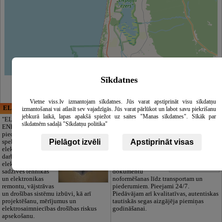
Leaflet
|
©
OpenStreetMap
contributors
Sīkdatnes
Vietne viss.lv izmantojam sīkdatnes. Jūs varat apstiprināt visu sīkdatņu
ELECTRIC ENERGY
CĒSU APBEDĪŠANAS
izmantošanai vai atlasīt sev vajadzīgās. Jūs varat pārlūkot un labot savu piekrišanu
PAKALPOJUMI, SIA
jebkurā laikā, lapas apakšā spiežot uz saites "Manas sīkdatnes". Sīkāk par
"ELECTRIC
sīkdatnēm sadaļā "Sīkdatņu politika"
ENERGY Kandava"
Cieņpilnas atvadas
piedāvā pilna
bez liekām raizēm.
Pielāgot izvēli
Apstiprināt visas
spektra
Mēs parūpēsimies
elektromontāžas
par visu — no
darbus,
pilnas bēru
elektroinstalācijas,
organizēšanas un
sadzīves tehnikas
dokumentu
un elektronikas
noformēšanas līdz transportam un
remontu, vājstrāvas
piederumiem. Pieejami 24/7.
un drošības sistēmu izbūvi, kā arī
Piedāvājam arī kvalitatīvas, autentiskas
projektēšanu, mērījumus un
tautiskās segas aizgājēja piemiņas
elektrosaimniecības drošības riskus
godināšanai.
apsekošanu.