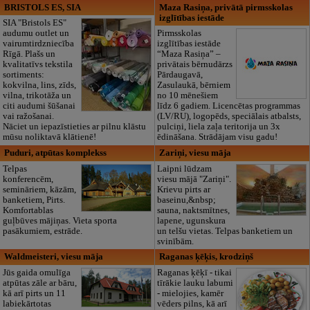
BRISTOLS ES, SIA
Maza Rasiņa, privātā pirmsskolas
izglītības iestāde
SIA "Bristols ES"
audumu outlet un
Pirmsskolas
vairumtirdzniecība
izglītības iestāde
Rīgā. Plašs un
“Maza Rasiņa” –
kvalitatīvs tekstila
privātais bērnudārzs
sortiments:
Pārdaugavā,
kokvilna, lins, zīds,
Zasulaukā, bērniem
vilna, trikotāža un
no 10 mēnešiem
citi audumi šūšanai
līdz 6 gadiem. Licencētas programmas
vai ražošanai.
(LV/RU), logopēds, speciālais atbalsts,
Nāciet un iepazīstieties ar pilnu klāstu
pulciņi, liela zaļa teritorija un 3x
mūsu noliktavā klātienē!
ēdināšana. Strādājam visu gadu!
Puduri, atpūtas komplekss
Zariņi, viesu māja
Telpas
Laipni lūdzam
konferencēm,
viesu mājā "Zariņi".
semināriem, kāzām,
Krievu pirts ar
banketiem, Pirts.
baseinu,&nbsp;
Komfortablas
sauna, naktsmītnes,
guļbūves mājiņas. Vieta sporta
lapene, ugunskura
pasākumiem, estrāde.
un telšu vietas. Telpas banketiem un
svinībām.
Waldmeisteri, viesu māja
Raganas ķēķis, krodziņš
Jūs gaida omulīga
Raganas ķēķī - tikai
atpūtas zāle ar bāru,
tīrākie lauku labumi
kā arī pirts un 11
- mielojies, kamēr
labiekārtotas
vēders pilns, kā arī