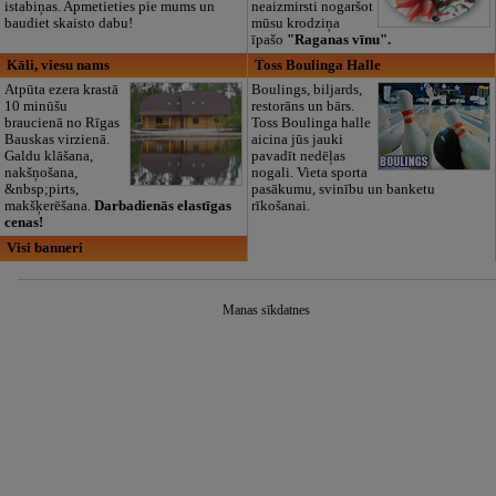
istabiņas. Apmetieties pie mums un
neaizmirsti nogaršot
baudiet skaisto dabu!
mūsu krodziņa
īpašo
"Raganas vīnu".
Kāli, viesu nams
Toss Boulinga Halle
Atpūta ezera krastā
Boulings, biljards,
10 minūšu
restorāns un bārs.
braucienā no Rīgas
Toss Boulinga halle
Bauskas virzienā.
aicina jūs jauki
Galdu klāšana,
pavadīt nedēļas
nakšņošana,
nogali. Vieta sporta
&nbsp;pirts,
pasākumu, svinību un banketu
makšķerēšana.
Darbadienās elastīgas
rīkošanai.
cenas!
Visi banneri
Manas sīkdatnes