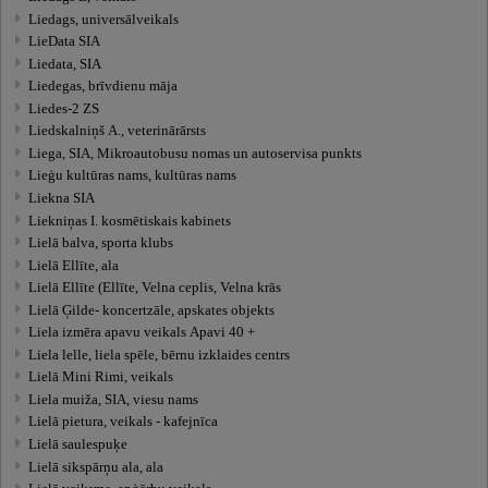
Liedags, universālveikals
LieData SIA
Liedata, SIA
Liedegas, brīvdienu māja
Liedes-2 ZS
Liedskalniņš A., veterinārārsts
Liega, SIA, Mikroautobusu nomas un autoservisa punkts
Lieģu kultūras nams, kultūras nams
Liekna SIA
Liekniņas I. kosmētiskais kabinets
Lielā balva, sporta klubs
Lielā Ellīte, ala
Lielā Ellīte (Ellīte, Velna ceplis, Velna krās
Lielā Ģilde- koncertzāle, apskates objekts
Liela izmēra apavu veikals Apavi 40 +
Liela lelle, liela spēle, bērnu izklaides centrs
Lielā Mini Rimi, veikals
Liela muiža, SIA, viesu nams
Lielā pietura, veikals - kafejnīca
Lielā saulespuķe
Lielā sikspārņu ala, ala