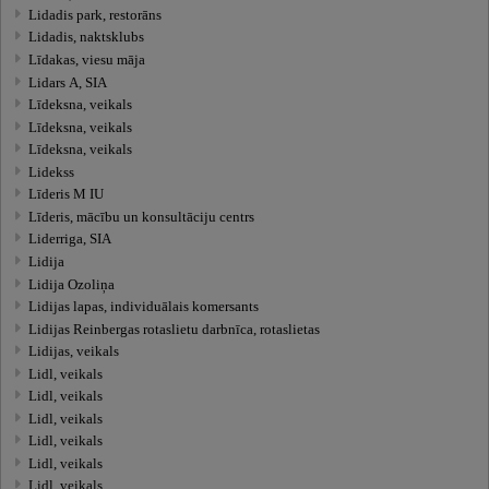
Lidadis park, restorāns
Lidadis, naktsklubs
Līdakas, viesu māja
Lidars A, SIA
Līdeksna, veikals
Līdeksna, veikals
Līdeksna, veikals
Lidekss
Līderis M IU
Līderis, mācību un konsultāciju centrs
Liderriga, SIA
Lidija
Lidija Ozoliņa
Lidijas lapas, individuālais komersants
Lidijas Reinbergas rotaslietu darbnīca, rotaslietas
Lidijas, veikals
Lidl, veikals
Lidl, veikals
Lidl, veikals
Lidl, veikals
Lidl, veikals
Lidl, veikals