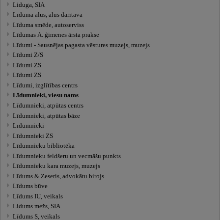
Liduga, SIA
Līduma alus, alus darītava
Līduma smēde, autoserviss
Līdumas A. ģimenes ārsta prakse
Līdumi - Sausnējas pagasta vēstures muzejs, muzejs
Līdumi Z/S
Līdumi ZS
Līdumi ZS
Līdumi, izglītības centrs
Līdumnieki, viesu nams
Līdumnieki, atpūtas centrs
Līdumnieki, atpūtas bāze
Līdumnieki
Līdumnieki ZS
Līdumnieku bibliotēka
Līdumnieku feldšeru un vecmāšu punkts
Līdumnieku kara muzejs, muzejs
Līdums & Zeseris, advokātu birojs
Līdums būve
Līdums IU, veikals
Lidums mežs, SIA
Līdums S, veikals