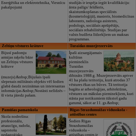
Enerģētika un elektrotehnika, Viesnīcu
studijās ir iespēja iegūt kvalifikāciju:
pakalpojumi
ārsta palīgs/ feldšeris,
skaistumkopšanas speciālists
(kosmetoloģijā), masieris, biomedicīnas
laborants, radiologa asistents,
podologs, sociālais aprūpētājs,
sociālais rehabilitētājs. Studijas par
valsts budžeta līdzekļiem un maksas
programmas.
Zeltiņu vēstures krātuve
Turaidas muzejrezervāts
Bijusī padomju
Īpaši aizsargājamais
armijas raķešu bāze
kultūras
un Zeltiņu vēstures
piemineklis
krātuve
Turaidas
muzejrezervāts
dibināts 1988.g. Muzejrezervāts aptver
(muzejs).&nbsp;Bijušais īpaši
41 ha plašu teritoriju, kurā atrodas 37
slepenais militārais objekts vēl šodien
vēstures ēkas un būves. Tā teritorija
glabā daudz nezināmas un interesantas
bagāta ar arheoloģijas, arhitektūras,
informācijas.&nbsp;Nostāsti nelīdzēs –
vēstures un mākslas pieminekļiem, kuri
šī vieta jāredz pašam.
stāsta par notikumiem tūkstoš gadu
garumā, sākot ar 11. gs.&nbsp;
Pamūšas pamatskola
Rīgas Strazdumuižas vidusskola -
attīstības centrs
Skola nodrošina:
profesionālu,
Šodien Rīgas
atsaucīgu, radošu,
Strazdumuižas
saprotošu
vidusskola –
pedagoģisko
attīstības centrs ir