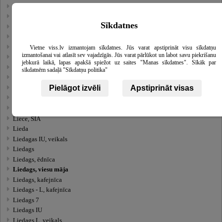
Līdums SIA
Lidums SIA, kokapstrāde
Sīkdatnes
Līdums, dārzkopības sabiedrība
Līdums, dārzkopības sabiedrība
Līdums, piensaimnieku kooperatīvā sabiedrība
Vietne viss.lv izmantojam sīkdatnes. Jūs varat apstiprināt visu sīkdatņu
izmantošanai vai atlasīt sev vajadzīgās. Jūs varat pārlūkot un labot savu piekrišanu
Līdums, vasaras veikals
jebkurā laikā, lapas apakšā spiežot uz saites "Manas sīkdatnes". Sīkāk par
Līdums, veikals
sīkdatnēm sadaļā "Sīkdatņu politika"
Līdzjūtība, narkoloģijas centrs
Pielāgot izvēli
Apstiprināt visas
Līdztiesība, partija
Līdzvērtība, biedrība
Liebe, salons
Liece, SIA
Lieda
Liedagas IU, veikals
Liedags
Liedags, ēdnīca
Liedags, viesu māja
Liedags, kafejnīca
Liedags - L, kafejnīca
Liedags 7
Liedags IU
Liedags L, veikals