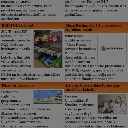
remontu, vājstrāvas
piederumiem. Pieejami 24/7.
un drošības sistēmu izbūvi, kā arī
Piedāvājam arī kvalitatīvas, autentiskas
projektēšanu, mērījumus un
tautiskās segas aizgājēja piemiņas
elektrosaimniecības drošības riskus
godināšanai.
apsekošanu.
BRISTOLS ES, SIA
Maza Rasiņa, privātā pirmsskolas
izglītības iestāde
SIA "Bristols ES"
audumu outlet un
Pirmsskolas
vairumtirdzniecība
izglītības iestāde
Rīgā. Plašs un
“Maza Rasiņa” –
kvalitatīvs tekstila
privātais bērnudārzs
sortiments:
Pārdaugavā,
kokvilna, lins, zīds,
Zasulaukā, bērniem
vilna, trikotāža un
no 10 mēnešiem
citi audumi šūšanai
līdz 6 gadiem. Licencētas programmas
vai ražošanai.
(LV/RU), logopēds, speciālais atbalsts,
Nāciet un iepazīstieties ar pilnu klāstu
pulciņi, liela zaļa teritorija un 3x
mūsu noliktavā klātienē!
ēdināšana. Strādājam visu gadu!
Rēzeknes tehnikums
Latvijas Universitātes P. Stradiņa
medicīnas koledža
Piedāvātās
izglītības
Latvijas
programmas:
Universitātes P.
Administratīvie un
Stradiņa medicīnas
sekretāra pakalpojumi, Interjera
koledža piedāvā
dizains, Autotransports,
apgūt darba tirgū
Kokizstrādājumu izgatavošana,
pieprasītās profesijas veselības un
Būvdarbi, Komerczinības,
sociālās aprūpes nozarēs, 2 vai 3
Datorsistēmas, Programmēšana,
studiju gadu laikā pilna laika klātienes