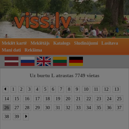
Meklēt kartē
Meklētājs
Katalogs
Sludinājumi
Lasītava
Mani dati
Reklāma
Uz burtu L atrastas 7749 vietas
1
2
3
4
5
6
7
8
9
10
11
12
13
14
15
16
17
18
19
20
21
22
23
24
25
26
27
28
29
30
31
32
33
34
35
36
37
38
39