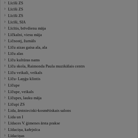
Līcīši ZS
Līcīši ZS
Līcīši ZS
Līcīši, SIA
Līcītis, brīvdienu māja
Līčkalni, viesu māja
Ličnostj, žurnāls
Līču aizas gaisa ala, ala
Līču alas
Līču kultūras nams
Līču skola, Raimonda Paula muzikālais centrs
Līču veikali, veikals
Līču- Laņģu klintis
Līčupe
Līčupe, veikals
Līčupes, lauku māja
Līčupi ZS
Lida, ārstnieciski-kosmētiskais salons
Lida un I
Līdaces V. ģimenes ārsta prakse
Līdaciņa, kafejnīca
Līdaciņas