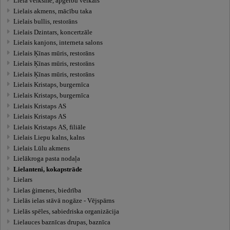
Lielā veiksme, apģērbu veikals
Lielais akmens, mācību taka
Lielais bullis, restorāns
Lielais Dzintars, koncertzāle
Lielais kanjons, interneta salons
Lielais Ķīnas mūris, restorāns
Lielais Ķīnas mūris, restorāns
Lielais Ķīnas mūris, restorāns
Lielais Kristaps, burgernīca
Lielais Kristaps, burgernīca
Lielais Kristaps AS
Lielais Kristaps AS
Lielais Kristaps AS, filiāle
Lielais Liepu kalns, kalns
Lielais Lūlu akmens
Lielākroga pasta nodaļa
Lielanteni, kokapstrāde
Lielars
Lielas ģimenes, biedrība
Lielās ielas stāvā nogāze - Vējspārns
Lielās spēles, sabiedriska organizācija
Lielauces baznīcas drupas, baznīca