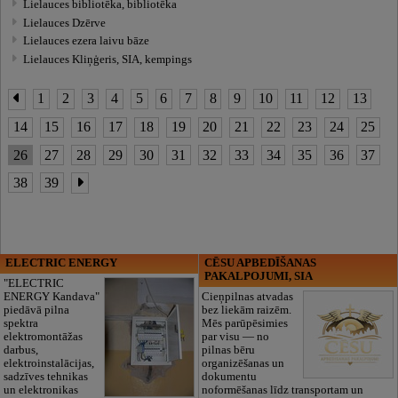
Lielauces bibliotēka, bibliotēka
Lielauces Dzērve
Lielauces ezera laivu bāze
Lielauces Kliņģeris, SIA, kempings
1
2
3
4
5
6
7
8
9
10
11
12
13
14
15
16
17
18
19
20
21
22
23
24
25
26
27
28
29
30
31
32
33
34
35
36
37
38
39
ELECTRIC ENERGY
CĒSU APBEDĪŠANAS
PAKALPOJUMI, SIA
"ELECTRIC
ENERGY Kandava"
Cieņpilnas atvadas
piedāvā pilna
bez liekām raizēm.
spektra
Mēs parūpēsimies
elektromontāžas
par visu — no
darbus,
pilnas bēru
elektroinstalācijas,
organizēšanas un
sadzīves tehnikas
dokumentu
un elektronikas
noformēšanas līdz transportam un