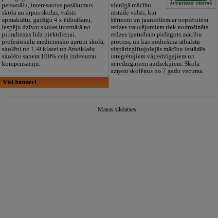
personālu, interesantus pasākumus
vienīgā mācību
skolā un ārpus skolas, valsts
iestāde valstī, kur
apmaksātu, garšīgu 4 x ēdināšanu,
bērniem un jauniešiem ar nopietniem
iespēju dzīvot skolas internātā no
redzes traucējumiem tiek nodrošināts
pirmdienas līdz piektdienai,
redzes īpatnībām pielāgots mācību
profesionālu medicīnisko aprūpi skolā,
process, un kas nodrošina atbalstu
skolēni no 1.-9.klasei un Arodklašu
vispārizglītojošajās mācību iestādēs
skolēni saņem 100% ceļa izdevumu
integrētajiem vājredzīgajiem un
kompensāciju.
neredzīgajiem audzēkņiem. Skolā
uzņem skolēnus no 7 gadu vecuma.
Visi banneri
Manas sīkdatnes