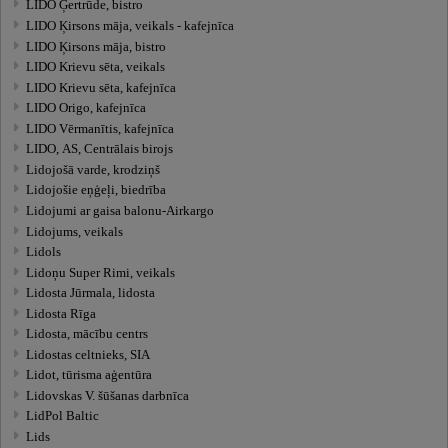
LIDO Ģertrūde, bistro
LIDO Ķirsons māja, veikals - kafejnīca
LIDO Ķirsons māja, bistro
LIDO Krievu sēta, veikals
LIDO Krievu sēta, kafejnīca
LIDO Origo, kafejnīca
LIDO Vērmanītis, kafejnīca
LIDO, AS, Centrālais birojs
Lidojošā varde, krodziņš
Lidojošie eņģeļi, biedrība
Lidojumi ar gaisa balonu-Airkargo
Lidojums, veikals
Lidols
Lidoņu Super Rimi, veikals
Lidosta Jūrmala, lidosta
Lidosta Rīga
Lidosta, mācību centrs
Lidostas celtnieks, SIA
Lidot, tūrisma aģentūra
Lidovskas V. šūšanas darbnīca
LidPol Baltic
Lids