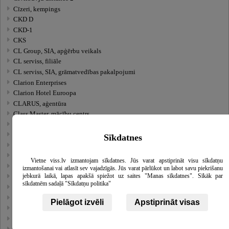
Cīzeri, kempings
CKD D
CKD-1
CKS
CL Group, SIA, apģērbu veikals
CL serviss, filiāle
CL serviss, SIA, grāmatvedības pakalpojumi
Clarion Enterprises
Clarion Hotel Euroopa
CLARUS, aģentūra
Class Master, mācību centrs
Class Mini Miss
Classic Apartments
Sīkdatnes
CLBK, SIA
Clean control, ķīmiskā tīrītava
Vietne viss.lv izmantojam sīkdatnes. Jūs varat apstiprināt visu sīkdatņu
Clean control, ķīmiskā tīrītava
izmantošanai vai atlasīt sev vajadzīgās. Jūs varat pārlūkot un labot savu piekrišanu
jebkurā laikā, lapas apakšā spiežot uz saites "Manas sīkdatnes". Sīkāk par
Clean control, ķīmiskā tīrītava
sīkdatnēm sadaļā "Sīkdatņu politika"
Clean control, ķīmiskā tīrītava
Clean control, ķīmiskā tīrītava
Pielāgot izvēli
Apstiprināt visas
Clean control, ķīmiskā tīrītava
Clean control, ķīmiskā tīrītava