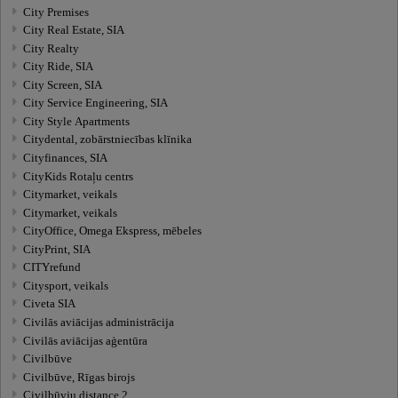
City Premises
City Real Estate, SIA
City Realty
City Ride, SIA
City Screen, SIA
City Service Engineering, SIA
City Style Apartments
Citydental, zobārstniecības klīnika
Cityfinances, SIA
CityKids Rotaļu centrs
Citymarket, veikals
Citymarket, veikals
CityOffice, Omega Ekspress, mēbeles
CityPrint, SIA
CITYrefund
Citysport, veikals
Civeta SIA
Civilās aviācijas administrācija
Civilās aviācijas aģentūra
Civilbūve
Civilbūve, Rīgas birojs
Civilbūvju distance 2