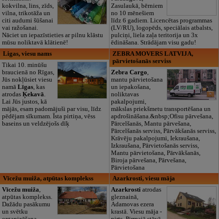
kokvilna, lins, zīds,
Zasulaukā, bērniem
vilna, trikotāža un
no 10 mēnešiem
citi audumi šūšanai
līdz 6 gadiem. Licencētas programmas
vai ražošanai.
(LV/RU), logopēds, speciālais atbalsts,
Nāciet un iepazīstieties ar pilnu klāstu
pulciņi, liela zaļa teritorija un 3x
mūsu noliktavā klātienē!
ēdināšana. Strādājam visu gadu!
Ligas, viesu nams
ZEBRA MOVERS LATVIJA,
pārvietošanās serviss
Tikai 10. minūšu
braucienā no Rīgas,
Zebra Cargo
,
Jūs nokļūsiet viesu
mantu pārvietošana
namā
Līgas
, kas
un iepakošana,
atrodas
Ķekavā
.
noliktavas
Lai Jūs justos, kā
pakalpojumi,
mājās, esam padomājuši par visu, līdz
mākslas priekšmetu transportēšana un
pēdējam sīkumam. Īsta pirtiņa, vēss
apdrošināšana.&nbsp;Ofisu pārvešana,
baseins un veldzējošs dīķ
Pārcelšanās, Mantu pārvešana,
Pārcelšanās serviss, Pārvākšanās serviss,
Krāvēju pakalpojumi, Iekraušana,
Izkraušana, Pārvietošanās serviss,
Mantu pārvietošana, Pārvākšanās,
Biroja pārvešana, Pārvešana,
Pārvietošana
Vīcežu muiža, atpūtas komplekss
Azarkrosti, viesu māja
Vīcežu muiža
,
Azarkrosti
atrodas
atpūtas komplekss.
gleznainā,
Dažādu pasākumu
Adamovas ezera
un svētku
krastā. Viesu māja -
organizēšana,
pirts. Pirmajā stāvā