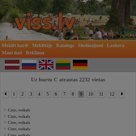
Meklēt kartē
Meklētājs
Katalogs
Sludinājumi
Lasītava
Mani dati
Reklāma
Uz burtu C atrastas 2232 vietas
1
2
3
4
5
6
7
8
9
10
11
12
Citro, veikals
Citro, veikals
Citro, veikals
Citro, veikals
Citro, veikals