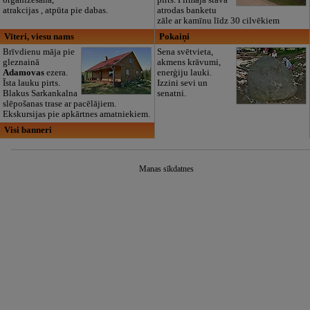
atrakcijas , atpūta pie dabas.
atrodas banketu
zāle ar kamīnu līdz 30 cilvēkiem
Vīteri, viesu nams
Pokaiņi
Brīvdienu māja pie
Sena svētvieta,
gleznainā
akmens krāvumi,
Adamovas
ezera.
enerģiju lauki.
Īsta lauku pirts.
Izzini sevi un
Blakus Sarkankalna
senatni.
slēpošanas trase ar pacēlājiem.
Ekskursijas pie apkārtnes amatniekiem.
Visi banneri
Manas sīkdatnes