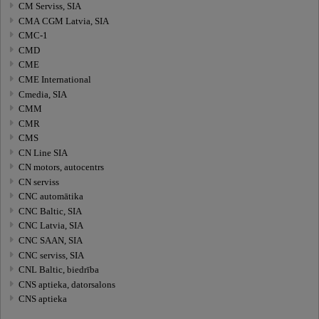
CM Serviss, SIA
CMA CGM Latvia, SIA
CMC-1
CMD
CME
CME International
Cmedia, SIA
CMM
CMR
CMS
CN Line SIA
CN motors, autocentrs
CN serviss
CNC automātika
CNC Baltic, SIA
CNC Latvia, SIA
CNC SAAN, SIA
CNC serviss, SIA
CNL Baltic, biedrība
CNS aptieka, datorsalons
CNS aptieka