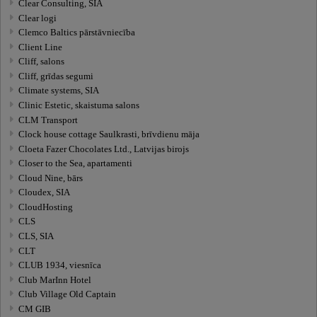
Clear Consulting, SIA
Clear logi
Clemco Baltics pārstāvniecība
Client Line
Cliff, salons
Cliff, grīdas segumi
Climate systems, SIA
Clinic Estetic, skaistuma salons
CLM Transport
Clock house cottage Saulkrasti, brīvdienu māja
Cloeta Fazer Chocolates Ltd., Latvijas birojs
Closer to the Sea, apartamenti
Cloud Nine, bārs
Cloudex, SIA
CloudHosting
CLS
CLS, SIA
CLT
CLUB 1934, viesnīca
Club MarInn Hotel
Club Village Old Captain
CM GIB