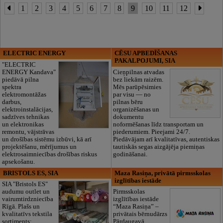
1
2
3
4
5
6
7
8
9
10
11
12
ELECTRIC ENERGY
CĒSU APBEDĪŠANAS
PAKALPOJUMI, SIA
"ELECTRIC
ENERGY Kandava"
Cieņpilnas atvadas
piedāvā pilna
bez liekām raizēm.
spektra
Mēs parūpēsimies
elektromontāžas
par visu — no
darbus,
pilnas bēru
elektroinstalācijas,
organizēšanas un
sadzīves tehnikas
dokumentu
un elektronikas
noformēšanas līdz transportam un
remontu, vājstrāvas
piederumiem. Pieejami 24/7.
un drošības sistēmu izbūvi, kā arī
Piedāvājam arī kvalitatīvas, autentiskas
projektēšanu, mērījumus un
tautiskās segas aizgājēja piemiņas
elektrosaimniecības drošības riskus
godināšanai.
apsekošanu.
BRISTOLS ES, SIA
Maza Rasiņa, privātā pirmsskolas
izglītības iestāde
SIA "Bristols ES"
audumu outlet un
Pirmsskolas
vairumtirdzniecība
izglītības iestāde
Rīgā. Plašs un
“Maza Rasiņa” –
kvalitatīvs tekstila
privātais bērnudārzs
sortiments:
Pārdaugavā,