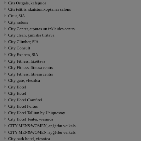
Cits Ostgals, kafejnīca
Cits teātris, skaistumkopšanas salons
Citur, SIA
City, salons
City Center, atpūtas un izklaides centrs
City clean, ķīmiskā tīrītava
City Climber, SIA
City Consult
City Express, SIA
City Fitness, frizētava
City Fitness, fitnesa centrs
City Fitness, fitnesa centrs
City gate, viesnīca
City Hotel
City Hotel
City Hotel Comfitel
City Hotel Portus
City Hotel Tallinn by Uniquestay
City Hotel Teater, viesnīca
CITY MEN&WOMEN, apģērbu veikals
CITY MEN&WOMEN, apģērbu veikals
City park hotel, viesnīca