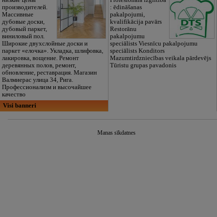
низкие цены
Profesionālā izglītība
производителей.
: ēdināšanas
Массивные
pakalpojumi,
дубовые доски,
kvalifikācija pavārs
дубовый паркет,
Restorānu
виниловый пол.
pakalpojumu
Широкие двухслойные доски и
speciālists Viesnīcu pakalpojumu
паркет «елочка». Укладка, шлифовка,
speciālists Konditors
лакировка, вощение. Ремонт
Mazumtirdzniecības veikala pārdevējs
деревянных полов, ремонт,
Tūristu grupas pavadonis
обновление, реставрация. Магазин
Валмиерас улица 34, Рига.
Профессионализм и высочайшее
качество
Visi banneri
Manas sīkdatnes