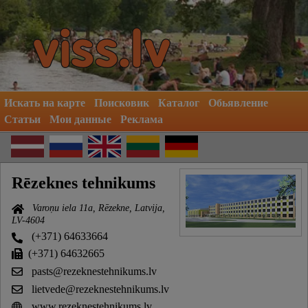
Искать на карте
Поисковик
Каталог
Обьявление
Статьи
Мои данные
Реклама
Rēzeknes tehnikums
Varoņu iela 11a, Rēzekne, Latvija,
LV-4604
(+371) 64633664
(+371) 64632665
pasts@rezeknestehnikums.lv
lietvede@rezeknestehnikums.lv
www.rezeknestehnikums.lv