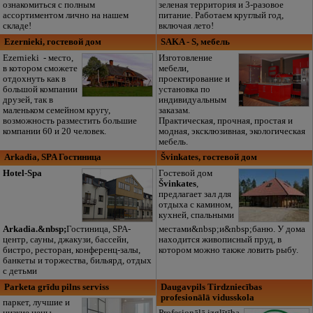
ознакомиться с полным
зеленая территория и 3-разовое
ассортиментом лично на нашем
питание. Работаем круглый год,
складе!
включая лето!
Ezernieki, гостевой дом
SAKA - S, мебель
Ezernieki - место,
Изготовление
в котором сможете
мебели,
отдохнуть как в
проектирование и
большой компании
установка по
друзей, так в
индивидуальным
маленьком семейном кругу,
заказам.
возможность разместить большие
Практическая, прочная, простая и
компании 60 и 20 человек.
модная, эксклюзивная, экологическая
мебель.
Arkadia, SPA Гостиница
Švinkates, гостевой дом
Hotel-Spa
Гостевой дом
Švinkates
,
предлагает зал для
отдыха с камином,
кухней, спальными
Arkadia.&nbsp;
Гостиница, SPA-
местами&nbsp;и&nbsp;баню. У дома
центр, сауны, джакузи, бассейн,
находится живописный пруд, в
бистро, ресторан, конференц-залы,
котором можно также ловить рыбу.
банкеты и торжества, бильярд, отдых
с детьми
Parketa grīdu pilns serviss
Daugavpils Tirdzniecības
profesionālā vidusskola
паркет, лучшие и