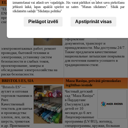
izmantošanai vai atlasīt sev vajadzīgās. Jūs varat pārlūkot un labot savu piekrišanu
ELECTRIC ENERGY
CĒSU APBEDĪŠANAS
jebkurā laikā, lapas apakšā spiežot uz saites "Manas sīkdatnes". Sīkāk par
PAKALPOJUMI, SIA
"ELECTRIC
sīkdatnēm sadaļā "Sīkdatņu politika"
ENERGY Kandava"
Достойное
предлагает полный
прощание без
Pielāgot izvēli
Apstiprināt visas
спектр
лишних забот.
Полная
организация
похорон,
оформление
документов, транспорт и
принадлежности. Мы доступны 24/7.
электромонтажных работ, ремонт
Также предлагаем качественные
проводки, бытовой техники и
национальные латышские покрывала
электроники, установку систем
для почтения памяти усопшего в
безопасности и слабых токов,
традиционном стиле.
проектирование, замеры и
обследование электрохозяйства на
риски безопасности.
BRISTOLS ES, SIA
Maza Rasiņa, privātā pirmsskolas
izglītības iestāde
"Bristols ES" —
аутлет и оптовая
Частный детский
торговля тканями в
сад “Maza Rasiņa”
Риге.
в Пардаугаве
Качественный
(Засулаукс) для
текстиль для шитья
детей от 10
и производства:
месяцев до 6 лет.
хлопок, лен, шелк,
Лицензированные
шерсть, трикотаж
программы (LV/RU), логопед,
и др. Приглашаем
спецпрограммы, кружки, большая