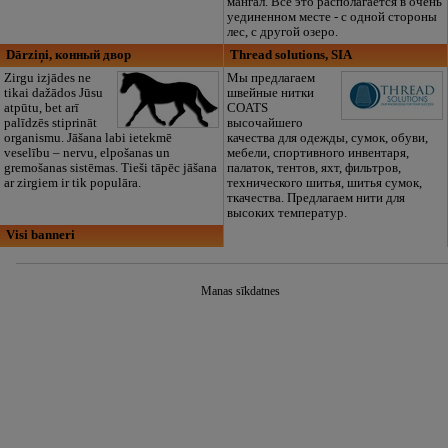
мангал. Все это располагается в очень
уединенном месте - с одной стороны
лес, с другой озеро.
Dārziņi, конный двор
Thread solutions, SIA
Zirgu izjādes ne
Мы предлагаем
tikai dažādos Jūsu
швейные нитки
atpūtu, bet arī
COATS
palīdzēs stiprināt
высочайшего
organismu. Jāšana labi ietekmē
качества для одежды, сумок, обуви,
veselību – nervu, elpošanas un
мебели, спортивного инвентаря,
gremošanas sistēmas. Tieši tāpēc jāšana
палаток, тентов, яхт, фильтров,
ar zirgiem ir tik populāra.
технического шитья, шитья сумок,
ткачества. Предлагаем нити для
высоких температур.
Visi banneri
Manas sīkdatnes