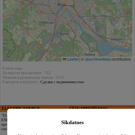
Leaflet
|
©
OpenStreetMap
contributors
Статистика:
Полнастю просмотрен : 752
Показан в результатах поиска : 2111
Смотреть в каталоге :
Сделки с недвижимостью
ELECTRIC ENERGY
CĒSU APBEDĪŠANAS
PAKALPOJUMI, SIA
"ELECTRIC
ENERGY Kandava"
Достойное
Sīkdatnes
предлагает полный
прощание без
спектр
лишних забот.
Полная