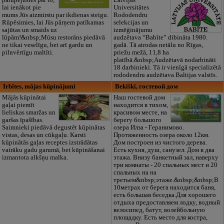
parūpējušies par to,
Latvijas
lai ienākot pie
Universitātes
mums Jūs aizmirstu par ikdienas steigu.
Rododendru
Rūpēsimies, lai Jūs pārņem patīkamas
selekcijas un
sajūtas un smaids uz
izmēģinājumu
lūpām!&nbsp;Mūsu restorāns piedāvā
audzētava “Babīte” dibināta 1980.
ne tikai veselīgu, bet arī gardu un
gadā. Tā atrodas netālu no Rīgas,
pilnvērtīgu maltīti.
priežu mežā, 11,8 ha
platībā.&nbsp;Audzētavā nodarbināti
18 darbinieki. Tā ir vienīgā specializētā
rododendru audzētava Baltijas valstīs.
Irbītes, mājas kūpinājumi
Bekiški, гостевой дом
Mājās kūpinātai
Наш гостевой дом
gaļai piemīt
находится в тихом,
lieliskas smaržas un
красивом месте, на
garšas īpašības.
берегу большого
Saimnieki piedāvā degustēt kūpinātas
озера Илза - Геранимово.
vistas, desas un cūkgaļu. Karsti
Протяженность озера около 12км.
kūpinātās gaļas receptes izstrādātas
Дом построен из чистого дерева.
vairāku gadu garumā, bet kūpināšanai
Есть кухня, душ, санузел. Дом в два
izmantota alkšņu malka.
этажа. Внизу банкетный зал, наверху
три комнаты - 20 спальных мест и 20
спальных на на
третьем&nbsp;этаже.&nbsp;&nbsp;В
10метрах от берега находится баня,
есть большая беседка.Для хорошего
отдыха предоставляем лодку, водный
велосипед, батут, волейбольную
площадку. Есть место для костра,