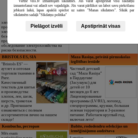
Vietne viss.lv izmantojam sīkdatnes. Jūs varat apstiprināt visu sīkdatņu
организация
izmantošanai vai atlasīt sev vajadzīgās. Jūs varat pārlūkot un labot savu piekrišanu
похорон,
jebkurā laikā, lapas apakšā spiežot uz saites "Manas sīkdatnes". Sīkāk par
оформление
sīkdatnēm sadaļā "Sīkdatņu politika"
документов, транспорт и
принадлежности. Мы доступны 24/7.
электромонтажных работ, ремонт
Pielāgot izvēli
Apstiprināt visas
Также предлагаем качественные
проводки, бытовой техники и
национальные латышские покрывала
электроники, установку систем
для почтения памяти усопшего в
безопасности и слабых токов,
традиционном стиле.
проектирование, замеры и
обследование электрохозяйства на
риски безопасности.
BRISTOLS ES, SIA
Maza Rasiņa, privātā pirmsskolas
izglītības iestāde
"Bristols ES" —
аутлет и оптовая
Частный детский
торговля тканями в
сад “Maza Rasiņa”
Риге.
в Пардаугаве
Качественный
(Засулаукс) для
текстиль для шитья
детей от 10
и производства:
месяцев до 6 лет.
хлопок, лен, шелк,
Лицензированные
шерсть, трикотаж
программы (LV/RU), логопед,
и др. Приглашаем
спецпрограммы, кружки, большая
ознакомиться с полным
зеленая территория и 3-разовое
ассортиментом лично на нашем
питание. Работаем круглый год,
складе!
включая лето!
Kombucha, ресторан
Babīte, rododendru selekcijas un
izmēģinājumu audzētava
Mēs esam