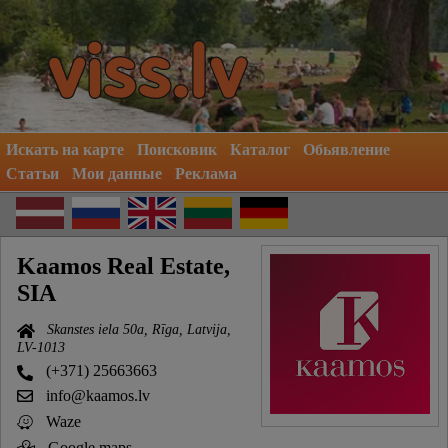
Искать на карте
Поисковик
Каталог
Обьявление
Статьи
Мои данные
Реклама
Kaamos Real Estate,
SIA
Skanstes iela 50a, Rīga, Latvija,
LV-1013
(+371) 25663663
info@kaamos.lv
Waze
Google maps