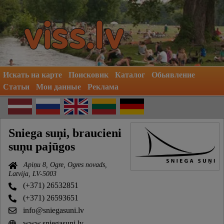
Искать на карте
Поисковик
Каталог
Обьявление
Статьи
Мои данные
Реклама
Sniega suņi, braucieni
suņu pajūgos
Apiņu 8, Ogre, Ogres novads,
Latvija, LV-5003
(+371) 26532851
(+371) 26593651
info@sniegasuni.lv
www.sniegasuni.lv