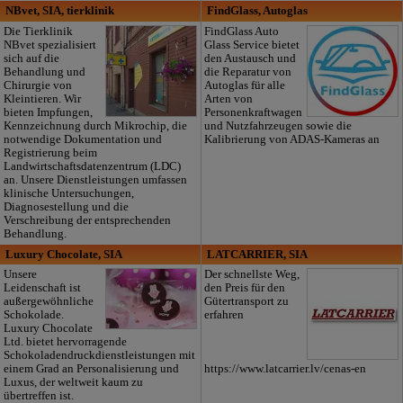
NBvet, SIA, tierklinik
FindGlass, Autoglas
Die Tierklinik
FindGlass Auto
NBvet spezialisiert
Glass Service bietet
sich auf die
den Austausch und
Behandlung und
die Reparatur von
Chirurgie von
Autoglas für alle
Kleintieren. Wir
Arten von
bieten Impfungen,
Personenkraftwagen
Kennzeichnung durch Mikrochip, die
und Nutzfahrzeugen sowie die
notwendige Dokumentation und
Kalibrierung von ADAS-Kameras an
Registrierung beim
Landwirtschaftsdatenzentrum (LDC)
an. Unsere Dienstleistungen umfassen
klinische Untersuchungen,
Diagnosestellung und die
Verschreibung der entsprechenden
Behandlung.
Luxury Chocolate, SIA
LATCARRIER, SIA
Unsere
Der schnellste Weg,
Leidenschaft ist
den Preis für den
außergewöhnliche
Gütertransport zu
Schokolade.
erfahren
Luxury Chocolate
Ltd. bietet hervorragende
Schokoladendruckdienstleistungen mit
einem Grad an Personalisierung und
https://www.latcarrier.lv/cenas-en
Luxus, der weltweit kaum zu
übertreffen ist.