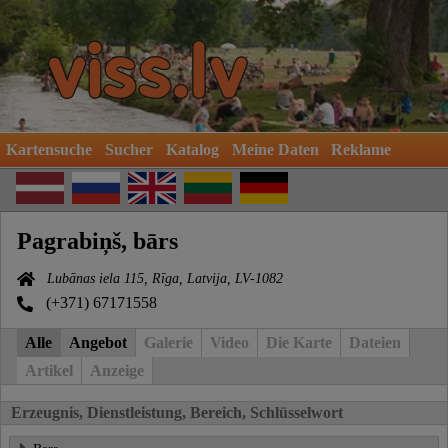
Kartensuche
Sucher
Katalog
Meine Daten
Reklame
Pagrabiņš, bārs
Lubānas iela 115, Rīga, Latvija, LV-1082
(+371) 67171558
Alle
Angebot
Galerie
Video
Die Karte
Dateien
Artikel
Anzeige
Erzeugnis, Dienstleistung, Bereich, Schlüsselwort