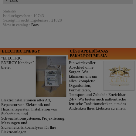
Bars
Statistik:
Ist durchgesehen : 10743
Gezeigt in sucht Ergebnisse : 21828
View in catalog :
Bars
ELECTRIC ENERGY
CĒSU APBEDĪŠANAS
PAKALPOJUMI, SIA
"ELECTRIC
ENERGY Kandava"
Ein würdevoller
bietet
Abschied ohne
Sorgen. Wir
kümmern uns um
alles: komplette
Organisation,
Formalitäten,
Transport und Zubehör. Erreichbar
24/7. Wir bieten auch authentische
Elektroinstallationen aller Art,
lettische Traditionsdecken, um das
Reparatur von Elektronik und
Andenken Ihres Liebsten zu ehren.
Haushaltsgeräten, Installation von
Sicherheits- und
Schwachstromsystemen, Projektierung,
Messungen und
Sicherheitsrisikoanalysen für Ihre
Elektroanlagen.