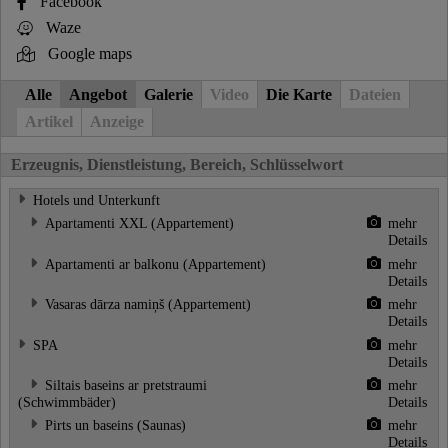
Facebook
Waze
Google maps
Alle
Angebot
Galerie
Video
Die Karte
Dateien
Artikel
Anzeige
Erzeugnis, Dienstleistung, Bereich, Schlüsselwort
Hotels und Unterkunft
Apartamenti XXL (Appartement)
mehr
Details
Apartamenti ar balkonu (Appartement)
mehr
Details
Vasaras dārza namiņš (Appartement)
mehr
Details
SPA
mehr
Details
Siltais baseins ar pretstraumi
mehr
(Schwimmbäder)
Details
Pirts un baseins (Saunas)
mehr
Details