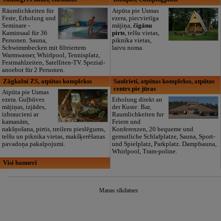
Räumlichkeiten für
Atpūta pie Usmas
Feste, Erholung und
ezera, piecvietīga
Seminare -
mājiņa,
čigānu
Kaminsaal für 36
pirts
, telšu vietas,
Personen. Sauna,
piknika vietas,
Schwimmbecken mit filtriertem
laivu noma.
Warmwasser, Whirlpool, Tennisplatz,
Festmahlzeiten, Satelliten-TV. Spezial-
anoebot für 2 Personen.
Zāgkalni ZS, atpūtas komplekss
Saulrieti, atpūtas komplekss, atpūtas
centrs pie jūras
Atpūta pie Usmas
ezera. Guļbūves
Erholung direkt an
mājiņas, izjādes,
der Kuste: Bar,
izbraucieni ar
Raumlichkeiten fur
kamanām,
Feiern und
nakšņošana, pirtis, treileru pieslēgums,
Konferenzen, 20 bequeme und
telšu un piknika vietas, makšķerēšanas
gemutliche Schlafplatze, Sauna, Sport-
pavadoņa pakalpojumi.
und Spielplatz, Parkplatz. Dampfsauna,
Whirlpool, Tram-poline.
Visi banneri
Manas sīkdatnes