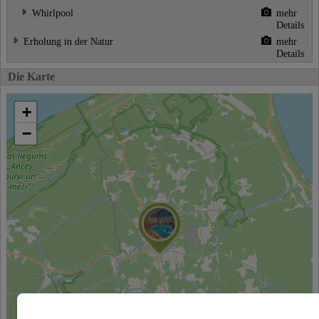
Whirlpool
mehr
Details
Erholung in der Natur
mehr
Details
Die Karte
+
−