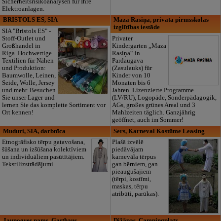
Sicherheitsrisikoanalysen für Ihre
Elektroanlagen.
BRISTOLS ES, SIA
Maza Rasiņa, privātā pirmsskolas
izglītības iestāde
SIA "Bristols ES" -
Stoff-Outlet und
Privater
Großhandel in
Kindergarten „Maza
Riga. Hochwertige
Rasiņa“ in
Textilien für Nähen
Pardaugava
und Produktion:
(Zasulauks) für
Baumwolle, Leinen,
Kinder von 10
Seide, Wolle, Jersey
Monaten bis 6
und mehr. Besuchen
Jahren. Lizenzierte Programme
Sie unser Lager und
(LV/RU), Logopäde, Sonderpädagogik,
lernen Sie das komplette Sortiment vor
AGs, großes grünes Areal und 3
Ort kennen!
Mahlzeiten täglich. Ganzjährig
geöffnet, auch im Sommer!
Muduri, SIA, darbnīca
Sers, Karneval Kostüme Leasing
Etnogrāfisko tērpu gatavošana,
Plašā izvēlē
šūšana un izšūšana kolektīviem
piedāvājam
un individuāliem pasūtītājiem.
karnevāla tērpus
Tekstilizstrādājumi.
gan bērniem, gan
pieaugušajiem
(tērpi, kostīmi,
maskas, tērpu
atribūti, parūkas).
Jaunogres nams, Gasthaus
Dižāpas, Campingplatz