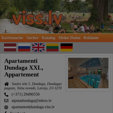
Kartensuche
Sucher
Katalog
Meine Daten
Reklame
Apartamenti
Dundaga XXL,
Appartement
Saules iela 5, Dundaga, Dundagas
pagasts, Talsu novads, Latvija, LV-3270
(+371) 29490550
atputadundaga@inbox.lv
apartamentidundaga.viss.lv