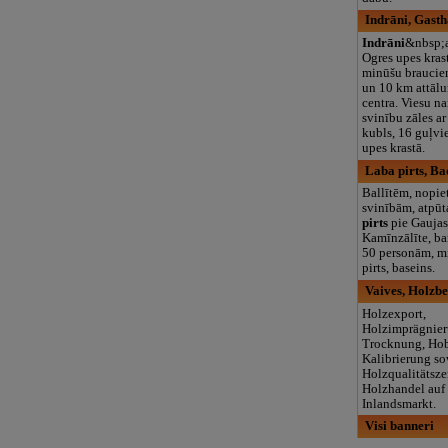
Indrāni, Gasth
Indrāni
&nbsp;a
Ogres upes kras
minūšu braucie
un 10 km attāl
centra. Viesu na
svinību zāles ar
kubls, 16 guļvi
upes krastā.
Laba pirts, Ba
Ballītēm, nopi
svinībām, atpūta
pirts
pie Gaujas
Kamīnzālīte, ba
50 personām, mi
pirts, baseins.
Vaives, Holzb
Holzexport,
Holzimprägnier
Trocknung, Hob
Kalibrierung s
Holzqualitätszer
Holzhandel auf
Inlandsmarkt.
Visi banneri