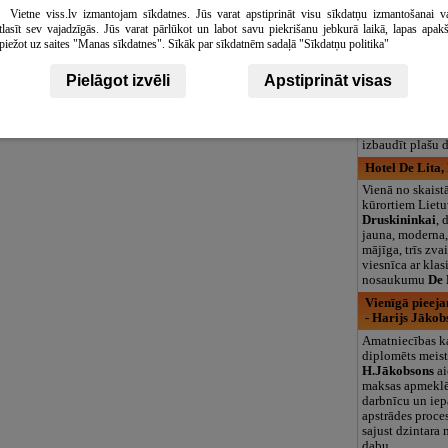
großes grünes A
Vietne viss.lv izmantojam sīkdatnes. Jūs varat apstiprināt visu sīkdatņu izmantošanai v
Ganzjährig geö
tlasīt sev vajadzīgās. Jūs varat pārlūkot un labot savu piekrišanu jebkurā laikā, lapas apak
piežot uz saites "Manas sīkdatnes". Sīkāk par sīkdatnēm sadaļā "Sīkdatņu politika"
Info Hotel, Pa
Info Hotel
Pala
Pielāgot izvēli
Apstiprināt visas
13 modernus di
numuriņus, WiF
Vakarā varat atp
bāra viesnīcas h
izbaudīt plašu d
Hotel De Lita,
Vienā no skaist
kūrortiem Lietu
Druskininkai
, 
jauna, moderna,
mājīga, trīs zv
viesnīca ar klas
nosaukumu
De 
Vienīgā pieeja
- Harijs Jākob
Amatniecības k
diplomēts meist
H.Jākobsons
ai
maksas apmeklē
darbnīcu un iep
apstrādes proces
sajust dzintara
dabu.