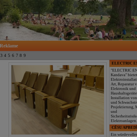
Reklame
3
4
5
6
7
8
9
ELECTRIC 
"ELECTRIC E
Kandava" biete
Elektroinstallat
Art, Reparatur 
Elektronik und
Haushaltsgeräte
Installation von
und Schwachst
Projektierung,
und
Sicherheitsrisik
Elektroanlagen
CĒSU APBED
Ein würdevolle