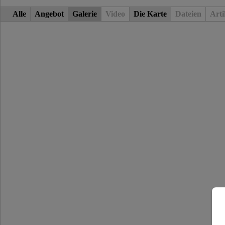
Alle
Angebot
Galerie
Video
Die Karte
Dateien
Arti