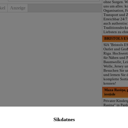
ohne Sorgen. W
uns um alles: k
kel
Anzeige
Organisation, F
Transport und 
Erreichbar 24/7
auch authentisc
Traditionsdeck
Liebsten zu ehr
BRISTOLS ES
SIA "Bristols ES
Outlet und Gro
Riga. Hochwerti
für Nähen und 
Baumwolle, Lei
Wolle, Jersey u
Besuchen Sie u
und lernen Sie 
komplette Sorti
kennen!
Maza Rasiņa, p
iestāde
Privater Kinde
Rasiņa“ in Par
(Zasulauks) für
10 Monaten bis 
Lizenzierte Pr
Sīkdatnes
(LV/RU), Logop
Sonderpädagogi