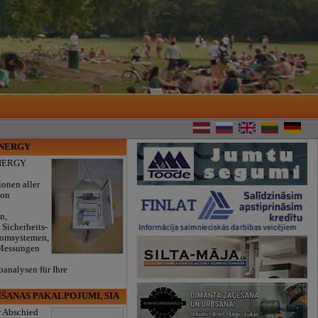
ENERGY
NERGY
t
ionen aller
von
n,
 Sicherheits-
romsystemen,
 Messungen
oanalysen für Ihre
.
ĪŠANAS PAKALPOJUMI, SIA
r Abschied