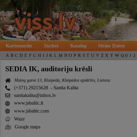
Kartensuche
Sucher
Katalog
Meine Daten
A
B
C
D
E
F
G
H
I
J
K
L
M
N
O
P
R
S
T
U
V
Z
X
Y
W
Q
0
1
2
SEDIA IK, auditoriju krēsli
Mainų gatvė 13, Klaipėda, Klaipėdos apskritis, Lietuva
(+371) 29215628
- Sanita Kalita
sanitakalita@inbox.lv
www.jsbaltic.lt
www.jsbaltic.com
Waze
Google maps