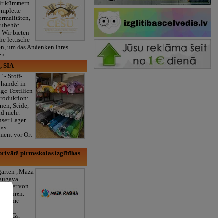
ir kümmern
omplette
ormalitäten,
Zubehör.
. Wir bieten
he lettische
en, um das Andenken Ihres
en.
, SIA
" - Stoff-
ßhandel in
ge Textilien
Produktion:
nen, Seide,
nd mehr.
nser Lager
das
ment vor Ort
rivātā pirmsskolas izglītības
rgarten „Maza
daugava
 Kinder von
6 Jahren.
ogramme
äde,
k, AGs,