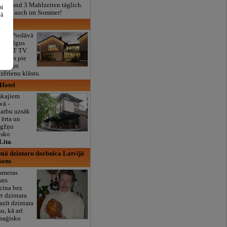
real und 3 Mahlzeiten täglich.
ai
ffnet, auch im Sommer!
šā
langa
ngā. Piedāvā
vvietīgus
i, SAT TV.
ūsties pie
allē un
zērienu klāstu.
 Hotel
ākajiem
vā -
darbu uzsāk
 ērta un
aigžņu
isko
Lita
.
mā dzintaru darbnīca Latvijā
sons
ameras
ars
cina bez
t dzintara
azīt dzintara
u, kā arī
 maģisko