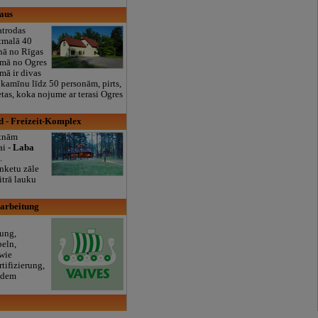
aus
trodas
tmalā 40
nā no Rīgas
umā no Ogres
mā ir divas
 kamīnu līdz 50 personām, pirts,
etas, koka nojume ar terasi Ogres
d - Freizeit-Komplex
etnām
i -
Laba
.
nketu zāle
trā lauku
earbeitung
ung,
eln,
owie
tifizierung,
 dem