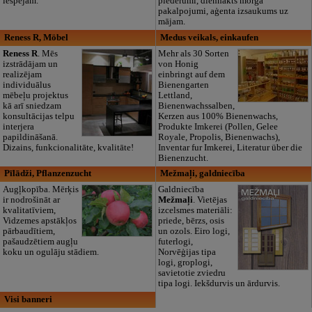
iespējām.
piederumi, diennakts morga
pakalpojumi, aģenta izsaukums uz
mājam.
Reness R, Möbel
Medus veikals, einkaufen
Reness R
. Mēs
Mehr als 30 Sorten
izstrādājam un
von Honig
realizējam
einbringt auf dem
individuālus
Bienengarten
mēbeļu projektus
Lettland,
kā arī sniedzam
Bienenwachssalben,
konsultācijas telpu
Kerzen aus 100% Bienenwachs,
interjera
Produkte Imkerei (Pollen, Gelee
papildināšanā.
Royale, Propolis, Bienenwachs),
Dizains, funkcionalitāte, kvalitāte!
Inventar fur Imkerei, Literatur über die
Bienenzucht.
Pīlādži, Pflanzenzucht
Mežmaļi, galdniecība
Augļkopība. Mērķis
Galdniecība
ir nodrošināt ar
Mežmaļi
. Vietējas
kvalitatīviem,
izcelsmes materiāli:
Vidzemes apstākļos
priede, bērzs, osis
pārbaudītiem,
un ozols. Eiro logi,
pašaudzētiem augļu
futerlogi,
koku un ogulāju stādiem.
Norvēģijas tipa
logi, groplogi,
savietotie zviedru
tipa logi. Iekšdurvis un ārdurvis.
Visi banneri