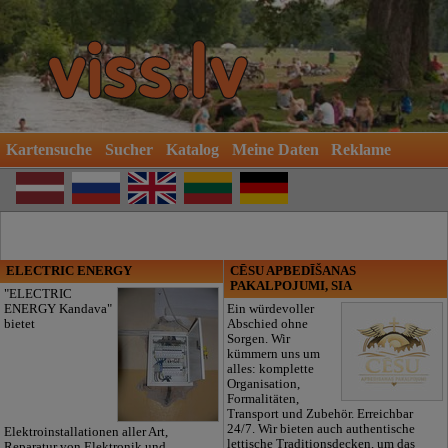
Kartensuche
Sucher
Katalog
Meine Daten
Reklame
ELECTRIC ENERGY
CĒSU APBEDĪŠANAS
PAKALPOJUMI, SIA
"ELECTRIC
ENERGY Kandava"
Ein würdevoller
bietet
Abschied ohne
Sorgen. Wir
kümmern uns um
alles: komplette
Organisation,
Formalitäten,
Transport und Zubehör. Erreichbar
24/7. Wir bieten auch authentische
Elektroinstallationen aller Art,
lettische Traditionsdecken, um das
Reparatur von Elektronik und