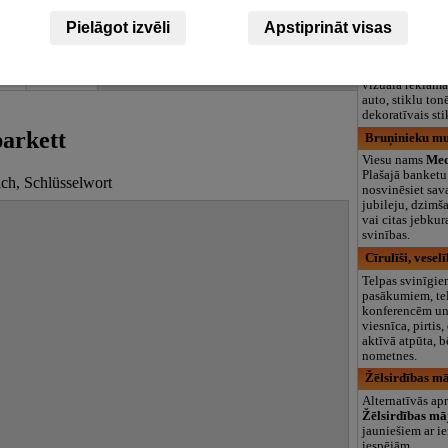
großes grünes A
Ganzjährig geö
Pielāgot izvēli
Apstiprināt visas
Danfo Masters
Danfo Master
.
kel
Anzeige
vizuālā reklāma
auto, stiklu ton
dekoratīvais sti
arkett
Bruņinieku mu
Viesu nams
Med
Plašajā banketu
ich, Schlüsselwort
nosvinēsiet sav
jubileju, dzimš
vai citas jebku
svinības.
Cīrulīši, vesel
Telpas svinīgi
pasākumiem, te
konferencēm un
viesnīca, pirtis,
aktīvā atpūta, 
nometnes.
Žēlsirdības mā
Alternatīvās ap
Žēlsirdības mā
jauniešiem ar i
iespējām.