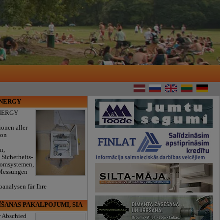
ENERGY
NERGY
t
ionen aller
von
n,
 Sicherheits-
romsystemen,
 Messungen
oanalysen für Ihre
.
ĪŠANAS PAKALPOJUMI, SIA
r Abschied