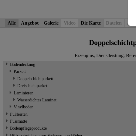
Alle
Angebot
Galerie
Video
Die Karte
Dateien
Arti
Doppelschichtp
Erzeugnis, Dienstleistung, Bere
Bodendeckung
Parkett
Doppelschichtparkett
Dreischichtparkett
Laminieren
Wasserdichtes Laminat
Vinylboden
Fußleisten
Fussmatte
Bodenpflegeprodukte
Hilfsmaterialien zum Verlegen von Böden