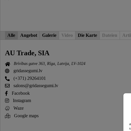
Alle
Angebot
Galerie
Video
Die Karte
Dateien
Arti
AU Trade, SIA
Brīvības gatve 363, Rīga, Latvija, LV-1024
gridassegumi.lv
(+371) 29264101
salons@gridassegumi.lv
Facebook
Instagram
Waze
Google maps
a
s