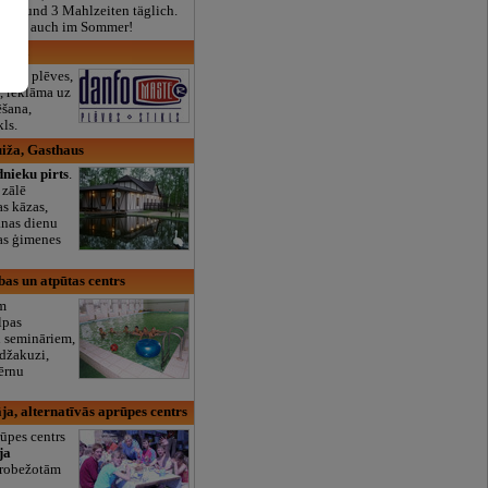
real und 3 Mahlzeiten täglich.
ffnet, auch im Sommer!
, SIA
 Logu plēves,
, reklāma uz
ēšana,
kls.
iža, Gasthaus
nieku pirts
.
 zālē
as kāzas,
anas dienu
ras ģimenes
ības un atpūtas centrs
em
lpas
 semināriem,
 džakuzi,
bērnu
ja, alternatīvās aprūpes centrs
rūpes centrs
ja
erobežotām