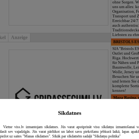
ohne Sorgen. W
uns um alles: k
Organisation, F
Transport und 
Erreichbar 24/7
auch authentisc
Traditionsdeck
Liebsten zu ehr
kel
Anzeige
BRISTOLS ES
SIA "Bristols ES
Outlet und Gro
Riga. Hochwerti
für Nähen und 
Baumwolle, Lei
Wolle, Jersey u
Besuchen Sie u
und lernen Sie 
komplette Sorti
kennen!
Maza Rasiņa, p
iestāde
Privater Kinde
Sīkdatnes
Rasiņa“ in Par
(Zasulauks) für
10 Monaten bis 
Vietne viss.lv izmantojam sīkdatnes. Jūs varat apstiprināt visu sīkdatņu izmantošanai v
Lizenzierte Pr
tlasīt sev vajadzīgās. Jūs varat pārlūkot un labot savu piekrišanu jebkurā laikā, lapas apak
(LV/RU), Logop
piežot uz saites "Manas sīkdatnes". Sīkāk par sīkdatnēm sadaļā "Sīkdatņu politika"
Sonderpädagogi