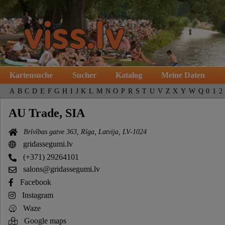
Kartensuche
Sucher
Katalog
Meine Daten
A
B
C
D
E
F
G
H
I
J
K
L
M
N
O
P
R
S
T
U
V
Z
X
Y
W
Q
0
1
2
AU Trade, SIA
Brīvības gatve 363, Rīga, Latvija, LV-1024
gridassegumi.lv
(+371) 29264101
salons@gridassegumi.lv
Facebook
Instagram
Waze
Google maps