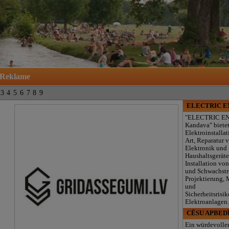
Reklame
3
4
5
6
7
8
9
ELECTRIC 
"ELECTRIC E
Kandava" biete
Elektroinstallat
Art, Reparatur 
Elektronik und
Haushaltsgeräte
Installation von
und Schwachst
Projektierung,
und
Sicherheitsrisik
Elektroanlagen
CĒSU APBED
Ein würdevolle