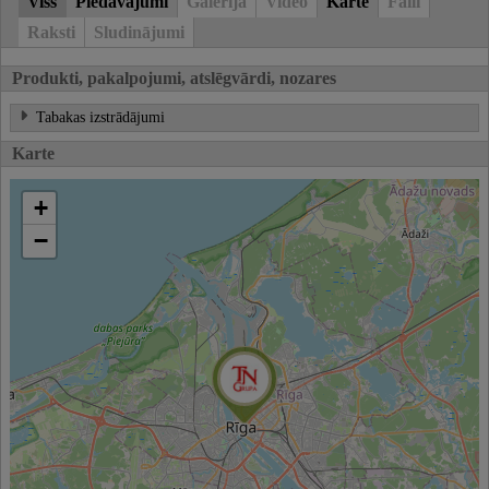
Viss
Piedāvājumi
Galerija
Video
Karte
Faili
Raksti
Sludinājumi
Produkti, pakalpojumi, atslēgvārdi, nozares
Tabakas izstrādājumi
Karte
+
−