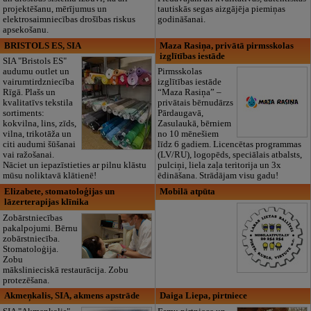
projektēšanu, mērījumus un
tautiskās segas aizgājēja piemiņas
elektrosaimniecības drošības riskus
godināšanai.
apsekošanu.
BRISTOLS ES, SIA
Maza Rasiņa, privātā pirmsskolas
izglītības iestāde
SIA "Bristols ES"
audumu outlet un
Pirmsskolas
vairumtirdzniecība
izglītības iestāde
Rīgā. Plašs un
“Maza Rasiņa” –
kvalitatīvs tekstila
privātais bērnudārzs
sortiments:
Pārdaugavā,
kokvilna, lins, zīds,
Zasulaukā, bērniem
vilna, trikotāža un
no 10 mēnešiem
citi audumi šūšanai
līdz 6 gadiem. Licencētas programmas
vai ražošanai.
(LV/RU), logopēds, speciālais atbalsts,
Nāciet un iepazīstieties ar pilnu klāstu
pulciņi, liela zaļa teritorija un 3x
mūsu noliktavā klātienē!
ēdināšana. Strādājam visu gadu!
Elizabete, stomatoloģijas un
Mobilā atpūta
lāzerterapijas klīnika
Zobārstniecības
pakalpojumi. Bērnu
zobārstniecība.
Stomatoloģija.
Zobu
mākslinieciskā restaurācija. Zobu
protezēšana.
Akmeņkalis, SIA, akmens apstrāde
Daiga Liepa, pirtniece