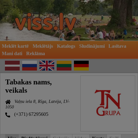
Meklēt kartē
Meklētājs
Katalogs
Sludinājumi
Lasītava
Mani dati
Reklāma
Tabakas nams,
veikals
Vaļņu iela 8, Rīga, Latvija, LV-
1050
(+371) 67295605