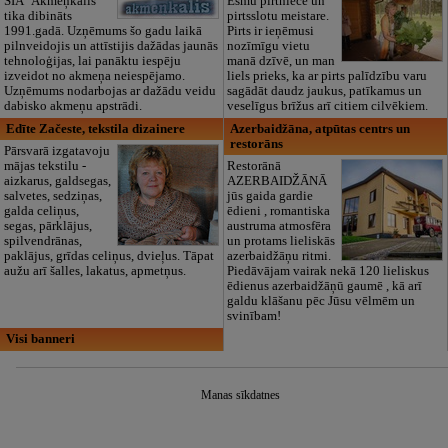
SIA "Akmeņkalis"
Esmu pirtniece un
tika dibināts
pirtsslotu meistare.
1991.gadā. Uzņēmums šo gadu laikā
Pirts ir ieņēmusi
pilnveidojis un attīstijis dažādas jaunās
nozīmīgu vietu
tehnoloģijas, lai panāktu iespēju
manā dzīvē, un man
izveidot no akmeņa neiespējamo.
liels prieks, ka ar pirts palīdzību varu
Uzņēmums nodarbojas ar dažādu veidu
sagādāt daudz jaukus, patīkamus un
dabisko akmeņu apstrādi.
veselīgus brīžus arī citiem cilvēkiem.
Edīte Začeste, tekstila dizainere
Azerbaidžāna, atpūtas centrs un
restorāns
Pārsvarā izgatavoju
mājas tekstilu -
Restorānā
aizkarus, galdsegas,
AZERBAIDŽĀNĀ
salvetes, sedziņas,
jūs gaida gardie
galda celiņus,
ēdieni , romantiska
segas, pārklājus,
austruma atmosfēra
spilvendrānas,
un protams lieliskās
paklājus, grīdas celiņus, dvieļus. Tāpat
azerbaidžāņu ritmi.
aužu arī šalles, lakatus, apmetņus.
Piedāvājam vairak nekā 120 lieliskus
ēdienus azerbaidžāņū gaumē , kā arī
galdu klāšanu pēc Jūsu vēlmēm un
svinībam!
Visi banneri
Manas sīkdatnes