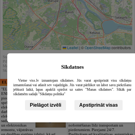
Leaflet
|
©
OpenStreetMap
contributors
Statistika:
Pilnībā apskatīts : 12881
Meklēšnas rezultātos parādīts : 32936
Sīkdatnes
Skatīt arī katalogā :
Tabakas izstrādājumi
Vietne viss.lv izmantojam sīkdatnes. Jūs varat apstiprināt visu sīkdatņu
ELECTRIC ENERGY
CĒSU APBEDĪŠANAS
izmantošanai vai atlasīt sev vajadzīgās. Jūs varat pārlūkot un labot savu piekrišanu
PAKALPOJUMI, SIA
"ELECTRIC
jebkurā laikā, lapas apakšā spiežot uz saites "Manas sīkdatnes". Sīkāk par
ENERGY Kandava"
Cieņpilnas atvadas
sīkdatnēm sadaļā "Sīkdatņu politika"
piedāvā pilna
bez liekām raizēm.
spektra
Mēs parūpēsimies
Pielāgot izvēli
Apstiprināt visas
elektromontāžas
par visu — no
darbus,
pilnas bēru
elektroinstalācijas,
organizēšanas un
sadzīves tehnikas
dokumentu
un elektronikas
noformēšanas līdz transportam un
remontu, vājstrāvas
piederumiem. Pieejami 24/7.
un drošības sistēmu izbūvi, kā arī
Piedāvājam arī kvalitatīvas, autentiskas