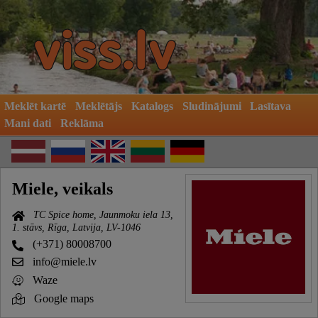
Meklēt kartē
Meklētājs
Katalogs
Sludinājumi
Lasītava
Mani dati
Reklāma
Miele, veikals
TC Spice home, Jaunmoku iela 13,
1. stāvs, Rīga, Latvija, LV-1046
(+371) 80008700
info@miele.lv
Waze
Google maps