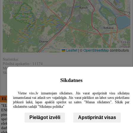
Leaflet
|
©
OpenStreetMap
contributors
Statistika:
Pilnībā apskatīts : 11174
Meklēšnas rezultātos parādīts : 49163
Skatīt arī katalogā :
Sadzīves tehnika
Sīkdatnes
Vietne viss.lv izmantojam sīkdatnes. Jūs varat apstiprināt visu sīkdatņu
izmantošanai vai atlasīt sev vajadzīgās. Jūs varat pārlūkot un labot savu piekrišanu
ELECTRIC ENERGY
CĒSU APBEDĪŠANAS
jebkurā laikā, lapas apakšā spiežot uz saites "Manas sīkdatnes". Sīkāk par
PAKALPOJUMI, SIA
"ELECTRIC
sīkdatnēm sadaļā "Sīkdatņu politika"
ENERGY Kandava"
Cieņpilnas atvadas
piedāvā pilna
bez liekām raizēm.
Pielāgot izvēli
Apstiprināt visas
spektra
Mēs parūpēsimies
elektromontāžas
par visu — no
darbus,
pilnas bēru
elektroinstalācijas,
organizēšanas un