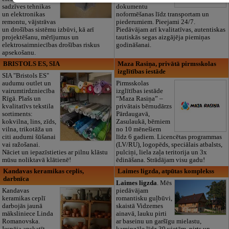
sadzīves tehnikas
dokumentu
un elektronikas
noformēšanas līdz transportam un
remontu, vājstrāvas
piederumiem. Pieejami 24/7.
un drošības sistēmu izbūvi, kā arī
Piedāvājam arī kvalitatīvas, autentiskas
projektēšanu, mērījumus un
tautiskās segas aizgājēja piemiņas
elektrosaimniecības drošības riskus
godināšanai.
apsekošanu.
BRISTOLS ES, SIA
Maza Rasiņa, privātā pirmsskolas
izglītības iestāde
SIA "Bristols ES"
audumu outlet un
Pirmsskolas
vairumtirdzniecība
izglītības iestāde
Rīgā. Plašs un
“Maza Rasiņa” –
kvalitatīvs tekstila
privātais bērnudārzs
sortiments:
Pārdaugavā,
kokvilna, lins, zīds,
Zasulaukā, bērniem
vilna, trikotāža un
no 10 mēnešiem
citi audumi šūšanai
līdz 6 gadiem. Licencētas programmas
vai ražošanai.
(LV/RU), logopēds, speciālais atbalsts,
Nāciet un iepazīstieties ar pilnu klāstu
pulciņi, liela zaļa teritorija un 3x
mūsu noliktavā klātienē!
ēdināšana. Strādājam visu gadu!
Kandavas keramikas ceplis,
Laimes ligzda, atpūtas komplekss
darbnīca
Laimes ligzda
. Mēs
Kandavas
piedāvājam
keramikas ceplī
romantisku guļbūvi,
darbojās jaunā
skaistā Vidzemes
māksliniece Linda
ainavā, lauku pirti
Romanovska.
ar baseinu un garšīgu mielastu,