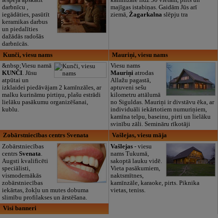
Iespēja apskatīt
kaminzāle līdz 30 vietām, pirts un
darbnīcu ,
majīgas istabiņas. Gaidām Jūs arī
iegādāties, pasūtīt
ziemā,
Žagarkalna
slēpju tra
keramikas darbus
un piedalīties
dažādās radošās
darbnīcās.
Kunči, viesu nams
Mauriņi, viesu nams
&nbsp;Viesu namā
Viesu nams
KUNČI
. Jūsu
Mauriņi
atrodas
atpūtai un
Allažu pagastā,
izklaidei piedāvājam 2 kamīnzāles, ar
aptuveni sešu
malku kurināmu pirtiņu, plašu estrādi
kilometru attālumā
lielāku pasākumu organizēšanai,
no Siguldas. Mauriņi ir divstāvu ēka, ar
kublu.
individuāli iekārtotiem numuriņiem,
kamīna telpu, baseinu, pirti un lielāku
svinību zāli. Semināru rīkotāji
Zobārstniecības centrs Svenata
Vašlejas, viesu māja
Zobārstniecības
Vašlejas
- viesu
centrs
Svenata
.
nams Tukumā,
Augsti kvalificēti
sakoptā lauku vidē.
speciālisti,
Vieta pasākumiem,
vismodernākās
naktsmītnes,
zobārstniecības
kamīnzāle, karaoke, pirts. Piknika
iekārtas, žokļu un mutes dobuma
vietas, teniss.
slimību profilakses un ārstēšana.
Visi banneri