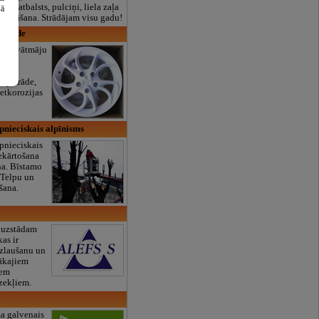
lais atbalsts, pulciņi, liela zaļa
šā
x ēdināšana. Strādājam visu gadu!
strāde
s. Privātmāju
tmāju
zaina
lapstrāde,
retkorozijas
pnieciskais alpīnisms
pnieciskais
ekārtošana
a. Bīstamo
 Telpu un
šana.
 uzstādam
kas ir
uzlaušanu un
bākajiem
iem
dzekļiem.
 galvenais