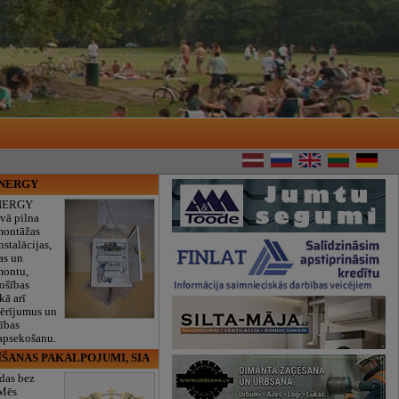
ENERGY
NERGY
vā pilna
montāžas
nstalācijas,
as un
montu,
rošības
kā arī
mērījumus un
ības
 apsekošanu.
ĪŠANAS PAKALPOJUMI, SIA
das bez
 Mēs