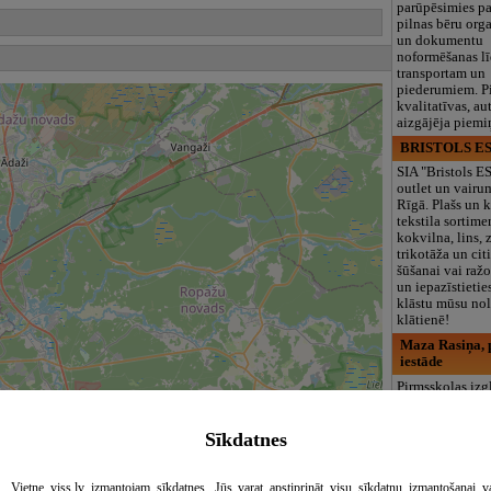
parūpēsimies p
pilnas bēru org
un dokumentu
noformēšanas l
transportam un
piederumiem. Pi
kvalitatīvas, au
aizgājēja piemi
BRISTOLS ES
SIA "Bristols 
outlet un vairu
Rīgā. Plašs un k
tekstila sortime
kokvilna, lins, z
trikotāža un ci
šūšanai vai ražo
un iepazīstietie
klāstu mūsu nol
klātienē!
Maza Rasiņa, p
iestāde
Pirmsskolas izg
iestāde “Maza 
privātais bērnu
Sīkdatnes
Pārdaugavā, Za
bērniem no 10
līdz 6 gadiem. 
programmas (L
Vietne viss.lv izmantojam sīkdatnes. Jūs varat apstiprināt visu sīkdatņu izmantošanai v