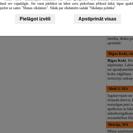
logopēds, speciā
tlasīt sev vajadzīgās. Jūs varat pārlūkot un labot savu piekrišanu jebkurā laikā, lapas apak
teritorija un 3
piežot uz saites "Manas sīkdatnes". Sīkāk par sīkdatnēm sadaļā "Sīkdatņu politika"
VI&P, metālap
Pielāgot izvēli
Apstiprināt visas
Leaflet
|
©
OpenStreetMap
contributors
Interjera dizain
projekti. Privā
projektus un di
projektus. Metā
metāla, disku p
apstrāde.
Rīgas Koki, rū
Rīgas Koki
. Rū
alpīnisms. Labi
un apzaļumošan
koku zāģēšana.
teritoriju uzkop
Alefs S, SIA
Izgatavojam un
tērauda durvis, 
noturīgas pret 
aprīkotas ar la
mūsdienīgākaj
aizsardzības lī
Deicija, SIA
Mūsu uzņēmuma