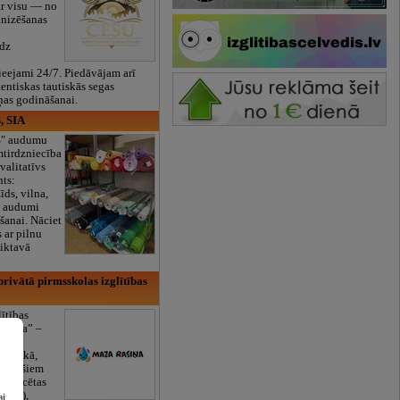
ar visu — no
anizēšanas
īdz
eejami 24/7. Piedāvājam arī
tentiskas tautiskās segas
ņas godināšanai.
, SIA
ES" audumu
mtirdzniecība
valitatīvs
nts:
īds, vilna,
ti audumi
šanai. Nāciet
s ar pilnu
iktavā
rivātā pirmsskolas izglītības
lītības
Rasiņa” –
dārzs
sulaukā,
 mēnešiem
Licencētas
V/RU),
ai