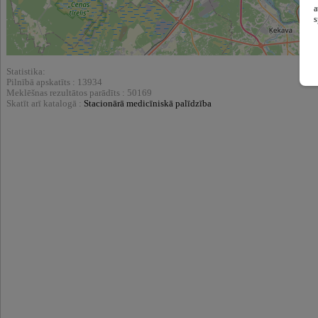
a
s
Statistika:
Pilnībā apskatīts : 13934
Meklēšnas rezultātos parādīts : 50169
Skatīt arī katalogā :
Stacionārā medicīniskā palīdzība