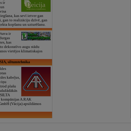
s ir
 un
visa
egšana, kas sevī ietver gan
i, gan to realizāciju dzīvē, gan
rojekta kopšanu un uzturēšanu.
tava ir
durgas
es, kas
to dekoratīvo augu stādu
nos vietējos klimatiskajos
SIA, siltumtehnika
ldes
otas
ldes kabeļus,
 viņu
atrod plašu
isdažādākās
"SILTA
 kompānijas A.RAK
GmbH (Vācija) apsildāmos