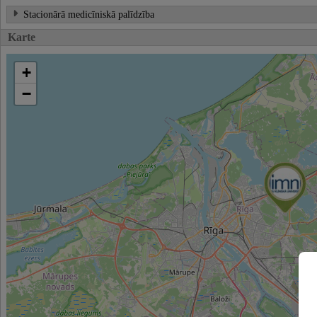
Stacionārā medicīniskā palīdzība
Karte
+
−