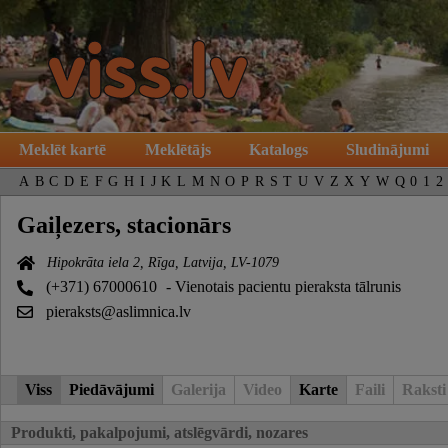
Meklēt kartē
Meklētājs
Katalogs
Sludinājumi
A
B
C
D
E
F
G
H
I
J
K
L
M
N
O
P
R
S
T
U
V
Z
X
Y
W
Q
0
1
2
Gaiļezers, stacionārs
Hipokrāta iela 2, Rīga, Latvija, LV-1079
(+371) 67000610
- Vienotais pacientu pieraksta tālrunis
pieraksts@aslimnica.lv
Viss
Piedāvājumi
Galerija
Video
Karte
Faili
Raksti
Produkti, pakalpojumi, atslēgvārdi, nozares