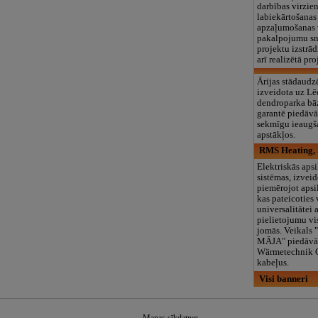
darbības virzien
labiekārtošanas
apzaļumošanas 
pakalpojumu sni
projektu izstrād
arī realizētā p
Ārijas stādaudzē
izveidota uz Lē
dendroparka bāz
garantē piedāvā
sekmīgu ieaugša
apstākļos.
RMS Heating, 
Elektriskās apsi
sistēmas, izveid
piemērojot apsi
kas pateicoties
universalitātei 
pielietojumu v
jomās. Veikals 
MĀJA" piedāvā
Wärmetechnik 
kabeļus.
Visi banneri