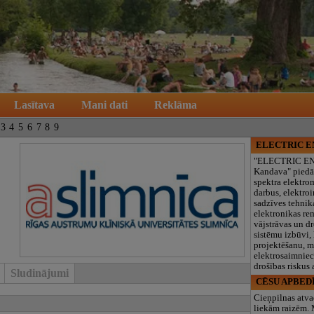
Lasītava
Mani dati
Reklāma
3
4
5
6
7
8
9
ELECTRIC 
"ELECTRIC E
Kandava" piedā
spektra elektro
darbus, elektroi
sadzīves tehnik
elektronikas re
vājstrāvas un d
sistēmu izbūvi, 
projektēšanu, 
elektrosaimniec
drošības riskus
Sludinājumi
CĒSU APBED
Cieņpilnas atva
liekām raizēm.