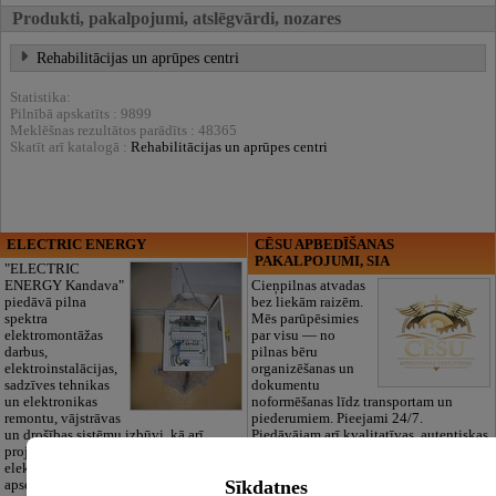
Produkti, pakalpojumi, atslēgvārdi, nozares
Rehabilitācijas un aprūpes centri
Statistika:
Pilnībā apskatīts : 9899
Meklēšnas rezultātos parādīts : 48365
Skatīt arī katalogā :
Rehabilitācijas un aprūpes centri
ELECTRIC ENERGY
CĒSU APBEDĪŠANAS
PAKALPOJUMI, SIA
"ELECTRIC
ENERGY Kandava"
Cieņpilnas atvadas
piedāvā pilna
bez liekām raizēm.
spektra
Mēs parūpēsimies
elektromontāžas
par visu — no
darbus,
pilnas bēru
elektroinstalācijas,
organizēšanas un
sadzīves tehnikas
dokumentu
un elektronikas
noformēšanas līdz transportam un
remontu, vājstrāvas
piederumiem. Pieejami 24/7.
un drošības sistēmu izbūvi, kā arī
Piedāvājam arī kvalitatīvas, autentiskas
projektēšanu, mērījumus un
tautiskās segas aizgājēja piemiņas
elektrosaimniecības drošības riskus
godināšanai.
Sīkdatnes
apsekošanu.