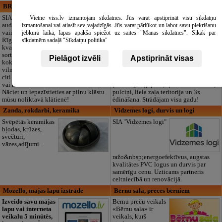
BRISTOLS ES, SIA
Maza Rasiņa, privātā pirmsskolas
izglītības iestāde
SIA "Bristols ES"
Vietne viss.lv izmantojam sīkdatnes. Jūs varat apstiprināt visu sīkdatņu
audumu outlet un
Pirmsskolas
izmantošanai vai atlasīt sev vajadzīgās. Jūs varat pārlūkot un labot savu piekrišanu
vairumtirdzniecība
izglītības iestāde
jebkurā laikā, lapas apakšā spiežot uz saites "Manas sīkdatnes". Sīkāk par
Rīgā. Plašs un
“Maza Rasiņa” –
sīkdatnēm sadaļā "Sīkdatņu politika"
kvalitatīvs tekstila
privātais bērnudārzs
sortiments:
Pārdaugavā,
Pielāgot izvēli
Apstiprināt visas
kokvilna, lins, zīds,
Zasulaukā, bērniem
vilna, trikotāža un
no 10 mēnešiem
citi audumi šūšanai
līdz 6 gadiem. Licencētas programmas
vai ražošanai.
(LV/RU), logopēds, speciālais atbalsts,
Nāciet un iepazīstieties ar pilnu klāstu
pulciņi, liela zaļa teritorija un 3x
mūsu noliktavā klātienē!
ēdināšana. Strādājam visu gadu!
Zanda, rokdarbi, keramika
Vidzemes logi, durvis un logi
Svēpētās keramikas
SIA "Vidzemes logi"
bļodas, krūzes,
svečturi,
vāzes,adījumi.
ražo&nbsp;energoefektīvus, augstas
kvalitātes PVC logus un durvis par
samērīgu cenu. Uzticams partneris
celtniecībā un renovācijā.
Mozello, mājas lapu izstrāde
Bērnu sala, preces bērniem
Izveido savu mājas
Bērnu preču veikals
lapu vai interneta
«Bērnu sala» ir
veikalu 5 minūtēs,
veikals, kurš