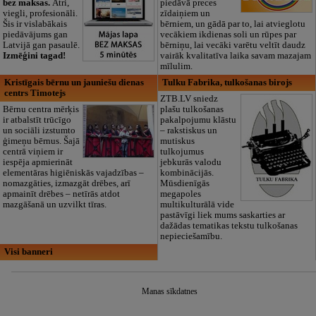
bez maksas.
Ātri,
piedāvā preces
viegli, profesionāli.
zīdaiņiem un
Šis ir vislabākais
bērniem, un gādā par to, lai atvieglotu
piedāvājums gan
vecākiem ikdienas soli un rūpes par
Latvijā gan pasaulē.
bērniņu, lai vecāki varētu veltīt daudz
Izmēģini tagad!
vairāk kvalitatīva laika savam mazajam
mīlulim.
Kristīgais bērnu un jauniešu dienas
Tulku Fabrika, tulkošanas birojs
centrs Timotejs
ZTB.LV sniedz
Bērnu centra mērķis
plašu tulkošanas
ir atbalstīt trūcīgo
pakalpojumu klāstu
un sociāli izstumto
– rakstiskus un
ģimeņu bērnus. Šajā
mutiskus
centrā viņiem ir
tulkojumus
iespēja apmierināt
jebkurās valodu
elementāras higiēniskās vajadzības –
kombinācijās.
nomazgāties, izmazgāt drēbes, arī
Mūsdienīgās
apmainīt drēbes – netīrās atdot
megapoles
mazgāšanā un uzvilkt tīras.
multikulturālā vide
pastāvīgi liek mums saskarties ar
dažādas tematikas tekstu tulkošanas
nepieciešamību.
Visi banneri
Manas sīkdatnes