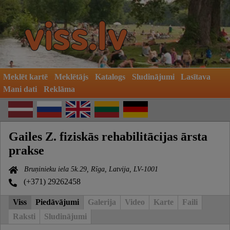
Meklēt kartē
Meklētājs
Katalogs
Sludinājumi
Lasītava
Mani dati
Reklāma
Gailes Z. fiziskās rehabilitācijas ārsta
prakse
Bruņinieku iela 5k.29, Rīga, Latvija, LV-1001
(+371) 29262458
Viss
Piedāvājumi
Galerija
Video
Karte
Faili
Raksti
Sludinājumi