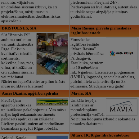
remontu, vājstrāvas
piederumiem. Pieejami 24/7.
un drošības sistēmu izbūvi, kā arī
Piedāvājam arī kvalitatīvas, autentiskas
projektēšanu, mērījumus un
tautiskās segas aizgājēja piemiņas
elektrosaimniecības drošības riskus
godināšanai.
apsekošanu.
BRISTOLS ES, SIA
Maza Rasiņa, privātā pirmsskolas
izglītības iestāde
SIA "Bristols ES"
audumu outlet un
Pirmsskolas
vairumtirdzniecība
izglītības iestāde
Rīgā. Plašs un
“Maza Rasiņa” –
kvalitatīvs tekstila
privātais bērnudārzs
sortiments:
Pārdaugavā,
kokvilna, lins, zīds,
Zasulaukā, bērniem
vilna, trikotāža un
no 10 mēnešiem
citi audumi šūšanai
līdz 6 gadiem. Licencētas programmas
vai ražošanai.
(LV/RU), logopēds, speciālais atbalsts,
Nāciet un iepazīstieties ar pilnu klāstu
pulciņi, liela zaļa teritorija un 3x
mūsu noliktavā klātienē!
ēdināšana. Strādājam visu gadu!
Ances Dizains, apģērbu apdruka
Mavia, SIA
Piedāvājam
Unikāla iespēja
apģērbu apdrukas
izlidināties ar
un izsūšanas pakalpojumus. Viss mūsu
motodeltoplānu
mājas lapā redzamais sortiments
profesionāļa vadībā.
paredzēts apdrukai un izšūšanai.
No putna lidojuma izbaudīt apkārtējās
Lieliem pasūtījumiem arī nodrošinam
pasaules skaistumu.
bezmaksas piegādi Rīgas robežās.
Alturs, IK, Rīgas filiāle, autobusu
Aglonā, Karaļa