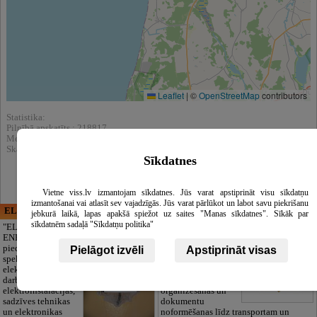
Leaflet
|
©
OpenStreetMap
contributors
Statistika:
Pilnībā apskatīts : 218817
Meklēšnas rezultātos parādīts : 863529
Skatīt arī katalogā :
Naktsmītnes
Sīkdatnes
Vietne viss.lv izmantojam sīkdatnes. Jūs varat apstiprināt visu sīkdatņu
izmantošanai vai atlasīt sev vajadzīgās. Jūs varat pārlūkot un labot savu piekrišanu
ELECTRIC ENERGY
CĒSU APBEDĪŠANAS
jebkurā laikā, lapas apakšā spiežot uz saites "Manas sīkdatnes". Sīkāk par
PAKALPOJUMI, SIA
sīkdatnēm sadaļā "Sīkdatņu politika"
"ELECTRIC
ENERGY Kandava"
Cieņpilnas atvadas
piedāvā pilna
bez liekām raizēm.
Pielāgot izvēli
Apstiprināt visas
spektra
Mēs parūpēsimies
elektromontāžas
par visu — no
darbus,
pilnas bēru
elektroinstalācijas,
organizēšanas un
sadzīves tehnikas
dokumentu
un elektronikas
noformēšanas līdz transportam un