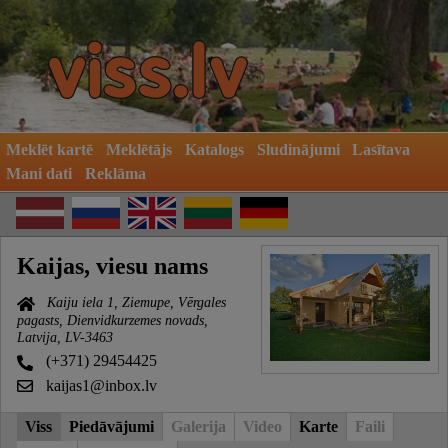
Meklēt kartē
Meklētājs
Katalogs
Sludinājumi
Lasītava
Mani dati
Reklāma
Kaijas, viesu nams
Kaiju iela 1, Ziemupe, Vērgales
pagasts, Dienvidkurzemes novads,
Latvija, LV-3463
(+371) 29454425
kaijas1@inbox.lv
Viss
Piedāvājumi
Galerija
Video
Karte
Faili