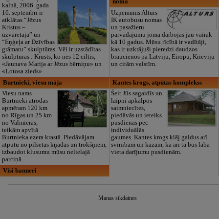
noma
kalnā, 2006. gada
16. septembrī ir
Uzņēmums Alturs
atklātas “Jēzus
IK autobusu nomas
Kristus –
un pasažieru
uzvarētāja” un
pārvadājumu jomā darbojas jau vairāk
“Eņģeļa ar Dzīvības
kā 10 gadus. Mūsu rīcībā ir vadītāji,
grāmatu” skulptūras. Vēl ir uzstādītas
kas ir uzkrājuši pieredzi daudzos
skulptūras : Krusts, ko nes 12 ciltis,
braucienos pa Latviju, Eiropu, Krieviju
«Jaunava Marija ar Jēzus bērniņu» un
un citām valstīm.
«Lotosa zieds»
Burtnieki, viesu māja
Kantes krogs, atpūtas komplekss
Viesu nams
Šeit Jūs sagaidīs un
Burtnieki atrodas
laipni apkalpos
apmēram 120 km
saimniecītes,
no Rīgas un 25 km
piedāvās un ieteiks
no Valmieras,
pusdienas pēc
teikām apvītā
individuālās
Burtnieka ezera krastā. Piedāvājam
gaumes. Kantes krogs klāj galdus arī
atpūtu no pilsētas kņadas un trokšņiem,
svinībām un kāzām, kā arī tā būs laba
izbaudot klusumu mūsu nelielajā
vieta darījumu pusdienām.
parciņā.
Visi banneri
Manas sīkdatnes