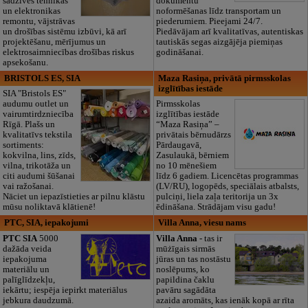
sadzīves tehnikas
dokumentu
un elektronikas
noformēšanas līdz transportam un
remontu, vājstrāvas
piederumiem. Pieejami 24/7.
un drošības sistēmu izbūvi, kā arī
Piedāvājam arī kvalitatīvas, autentiskas
projektēšanu, mērījumus un
tautiskās segas aizgājēja piemiņas
elektrosaimniecības drošības riskus
godināšanai.
apsekošanu.
BRISTOLS ES, SIA
Maza Rasiņa, privātā pirmsskolas
izglītības iestāde
SIA "Bristols ES"
audumu outlet un
Pirmsskolas
vairumtirdzniecība
izglītības iestāde
Rīgā. Plašs un
“Maza Rasiņa” –
kvalitatīvs tekstila
privātais bērnudārzs
sortiments:
Pārdaugavā,
kokvilna, lins, zīds,
Zasulaukā, bērniem
vilna, trikotāža un
no 10 mēnešiem
citi audumi šūšanai
līdz 6 gadiem. Licencētas programmas
vai ražošanai.
(LV/RU), logopēds, speciālais atbalsts,
Nāciet un iepazīstieties ar pilnu klāstu
pulciņi, liela zaļa teritorija un 3x
mūsu noliktavā klātienē!
ēdināšana. Strādājam visu gadu!
PTC, SIA, iepakojumi
Villa Anna, viesu nams
PTC SIA
5000
Villa Anna
- tas ir
dažāda veida
mūżīgais sirmās
iepakojuma
jūras un tas nostāstu
materiālu un
noslēpums, ko
palīglīdzekļu,
papildina čaklu
iekārtu; iespēja iepirkt materiālus
pavāru sagādāta
jebkura daudzumā.
azaida aromāts, kas ienāk kopā ar rīta