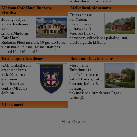
saules stariem Jūsu istabā.
Madona Cafe Hotel Rudzons,
Lielkaibēni, viesu nams
viesnīca
Divas zāles ar
2007. g. mājas
kamīniem,
viruve
Rudzons
naktsmītnes (30
pārtapa jaunā
gultasvietas).
zīmolā
Madona
Viesības līdz 70
Cafe Hotel
personām, ēdināšanas pakalpojumi,
Rudzons
Pieci numuri, 16 gultasvietas,
viesību galdu klāšana.
viesu halle - plašas, gaišas istabiņas.
Laipni lūgti Madonā!
Krasta apsardzes dienests
Dubultmuiža, viesu nams
KAD funkcijasc ir
Viesu nams
organizēt Jūras
Dubultmuiža
meklēšanas un
piedāvā: banketu
glābšanas
zāli (40 pers.), pirti,
koordinācijas
baseinu, kublu, 8
centra (MRCC)
numuriņi
darbību
nakšņošanai. Atrodamies Rīgas
teritorijā.
Visi banneri
Manas sīkdatnes