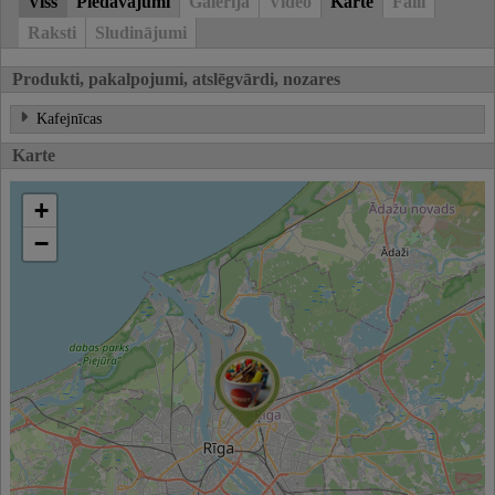
Viss
Piedāvājumi
Galerija
Video
Karte
Faili
Raksti
Sludinājumi
Produkti, pakalpojumi, atslēgvārdi, nozares
Kafejnīcas
Karte
+
−