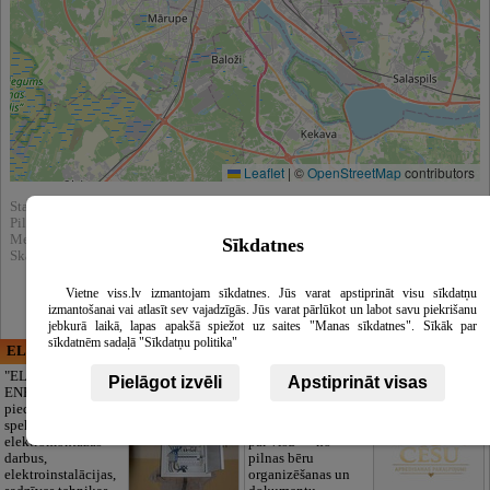
Leaflet
|
©
OpenStreetMap
contributors
Statistika:
Pilnībā apskatīts : 1204
Meklēšnas rezultātos parādīts : 6849
Sīkdatnes
Skatīt arī katalogā :
Kafejnīcas
Vietne viss.lv izmantojam sīkdatnes. Jūs varat apstiprināt visu sīkdatņu
izmantošanai vai atlasīt sev vajadzīgās. Jūs varat pārlūkot un labot savu piekrišanu
jebkurā laikā, lapas apakšā spiežot uz saites "Manas sīkdatnes". Sīkāk par
sīkdatnēm sadaļā "Sīkdatņu politika"
ELECTRIC ENERGY
CĒSU APBEDĪŠANAS
PAKALPOJUMI, SIA
"ELECTRIC
Pielāgot izvēli
Apstiprināt visas
ENERGY Kandava"
Cieņpilnas atvadas
piedāvā pilna
bez liekām raizēm.
spektra
Mēs parūpēsimies
elektromontāžas
par visu — no
darbus,
pilnas bēru
elektroinstalācijas,
organizēšanas un