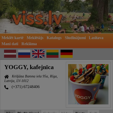
Meklēt kartē
Meklētājs
Katalogs
Sludinājumi
Lasītava
Mani dati
Reklāma
YOGGY, kafejnīca
Krišjāņa Barona iela 95a, Rīga,
Latvija, LV-1012
(+371) 67248406