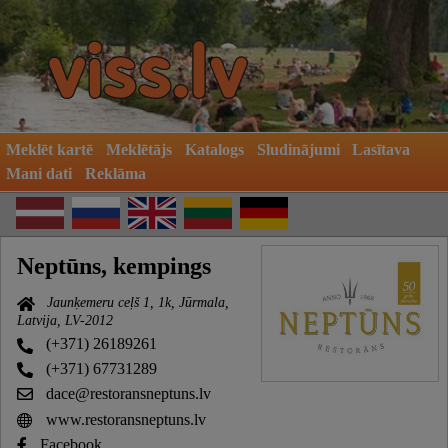
Meklēt kartē
Meklētājs
Katalogs
Sludinājumi
Lasītava
Mani dati
Reklāma
Neptūns, kempings
Jaunķemeru ceļš 1, 1k, Jūrmala,
Latvija, LV-2012
(+371) 26189261
(+371) 67731289
dace@restoransneptuns.lv
www.restoransneptuns.lv
Facebook