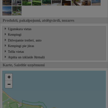
Produkti, pakalpojumi, atslēgvārdi, nozares
Ugunskura vietas
Kempingi
Dzīvojamie treileri, auto
Kempingi pie jūras
Telšu vietas
Atpūta un izklaide Jūrmalā
Karte, Saistītie uzņēmumi
+
−