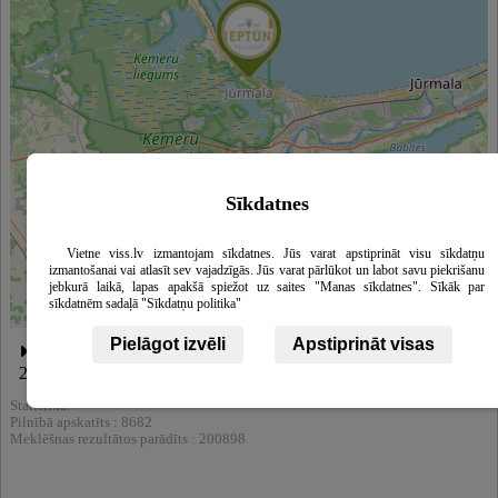
Sīkdatnes
Vietne viss.lv izmantojam sīkdatnes. Jūs varat apstiprināt visu sīkdatņu
izmantošanai vai atlasīt sev vajadzīgās. Jūs varat pārlūkot un labot savu piekrišanu
jebkurā laikā, lapas apakšā spiežot uz saites "Manas sīkdatnes". Sīkāk par
sīkdatnēm sadaļā "Sīkdatņu politika"
Leaflet
|
©
OpenStreetMap
contributors
Pielāgot izvēli
Apstiprināt visas
Neptūns, restorāns, Jaunķemeru ceļš 1, Jūrmala, Latvija, LV-
2012
Statistika:
Pilnībā apskatīts : 8682
Meklēšnas rezultātos parādīts : 200898