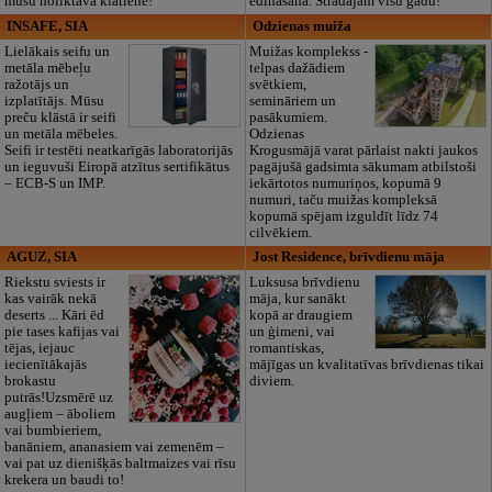
mūsu noliktavā klātienē!
ēdināšana. Strādājam visu gadu!
INSAFE, SIA
Odzienas muiža
Lielākais seifu un
Muižas komplekss -
metāla mēbeļu
telpas dažādiem
ražotājs un
svētkiem,
izplatītājs. Mūsu
semināriem un
preču klāstā ir seifi
pasākumiem.
un metāla mēbeles.
Odzienas
Seifi ir testēti neatkarīgās laboratorijās
Krogusmājā varat pārlaist nakti jaukos
un ieguvuši Eiropā atzītus sertifikātus
pagājušā gadsimta sākumam atbilstoši
– ECB-S un IMP.
iekārtotos numuriņos, kopumā 9
numuri, taču muižas kompleksā
kopumā spējam izguldīt līdz 74
cilvēkiem.
AGUZ, SIA
Jost Residence, brīvdienu māja
Riekstu sviests ir
Luksusa brīvdienu
kas vairāk nekā
māja, kur sanākt
deserts ... Kāri ēd
kopā ar draugiem
pie tases kafijas vai
un ģimeni, vai
tējas, iejauc
romantiskas,
iecienītākajās
mājīgas un kvalitatīvas brīvdienas tikai
brokastu
diviem.
putrās!Uzsmērē uz
augļiem – āboliem
vai bumbieriem,
banāniem, ananasiem vai zemenēm –
vai pat uz dienišķās baltmaizes vai rīsu
krekera un baudi to!