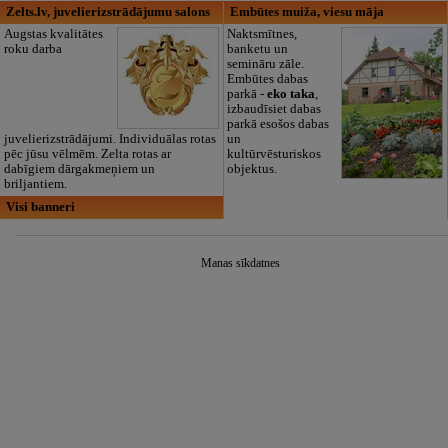
Zelts.lv, juvelierizstrādājumu salons
Embūtes muiža, viesu māja
Augstas kvalitātes
Naktsmītnes,
roku darba
banketu un
semināru zāle.
Embūtes dabas
parkā -
eko taka
,
izbaudīsiet dabas
parkā esošos dabas
juvelierizstrādājumi. Individuālas rotas
un
pēc jūsu vēlmēm. Zelta rotas ar
kultūrvēsturiskos
dabīgiem dārgakmeņiem un
objektus.
briljantiem.
Visi banneri
Manas sīkdatnes