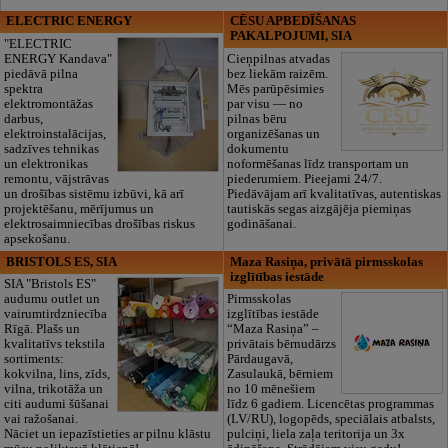
ELECTRIC ENERGY
CĒSU APBEDĪŠANAS
PAKALPOJUMI, SIA
"ELECTRIC
ENERGY Kandava"
Cieņpilnas atvadas
piedāvā pilna
bez liekām raizēm.
spektra
Mēs parūpēsimies
elektromontāžas
par visu — no
darbus,
pilnas bēru
elektroinstalācijas,
organizēšanas un
sadzīves tehnikas
dokumentu
un elektronikas
noformēšanas līdz transportam un
remontu, vājstrāvas
piederumiem. Pieejami 24/7.
un drošības sistēmu izbūvi, kā arī
Piedāvājam arī kvalitatīvas, autentiskas
projektēšanu, mērījumus un
tautiskās segas aizgājēja piemiņas
elektrosaimniecības drošības riskus
godināšanai.
apsekošanu.
BRISTOLS ES, SIA
Maza Rasiņa, privātā pirmsskolas
izglītības iestāde
SIA "Bristols ES"
audumu outlet un
Pirmsskolas
vairumtirdzniecība
izglītības iestāde
Rīgā. Plašs un
“Maza Rasiņa” –
kvalitatīvs tekstila
privātais bērnudārzs
sortiments:
Pārdaugavā,
kokvilna, lins, zīds,
Zasulaukā, bērniem
vilna, trikotāža un
no 10 mēnešiem
citi audumi šūšanai
līdz 6 gadiem. Licencētas programmas
vai ražošanai.
(LV/RU), logopēds, speciālais atbalsts,
Nāciet un iepazīstieties ar pilnu klāstu
pulciņi, liela zaļa teritorija un 3x