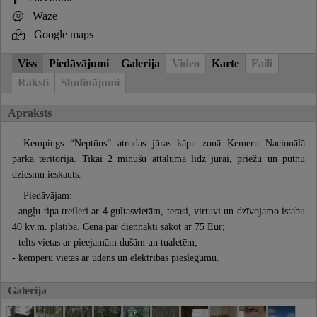
Waze
Google maps
Viss
Piedāvājumi
Galerija
Video
Karte
Faili
Raksti
Sludinājumi
Apraksts
Kempings “Neptūns” atrodas jūras kāpu zonā Ķemeru Nacionālā
parka teritorijā. Tikai 2 minūšu attālumā līdz jūrai, priežu un putnu
dziesmu ieskauts.
Piedāvājam:
- angļu tipa treileri ar 4 gultasvietām, terasi, virtuvi un dzīvojamo istabu
40 kv.m. platībā. Cena par diennakti sākot ar 75 Eur;
- telts vietas ar pieejamām dušām un tualetēm;
- kemperu vietas ar ūdens un elektrības pieslēgumu.
Galerija