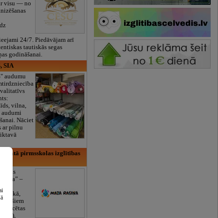
ar visu — no
anizēšanas
īdz
eejami 24/7. Piedāvājam arī
tentiskas tautiskās segas
ņas godināšanai.
, SIA
ES" audumu
mtirdzniecība
valitatīvs
nts:
īds, vilna,
ti audumi
šanai. Nāciet
s ar pilnu
iktavā
rivātā pirmsskolas izglītības
lītības
Rasiņa” –
dārzs
ai
sulaukā,
šā
 mēnešiem
Licencētas
V/RU),