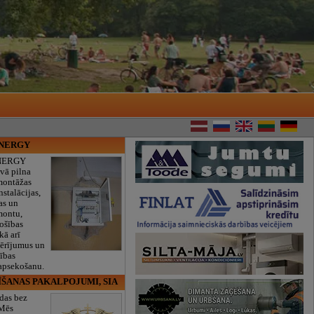
ENERGY
NERGY
vā pilna
montāžas
nstalācijas,
as un
montu,
rošības
kā arī
mērījumus un
ības
 apsekošanu.
ĪŠANAS PAKALPOJUMI, SIA
das bez
 Mēs