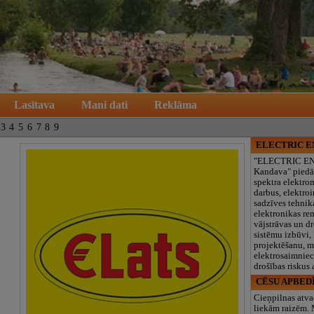
Lasītava
Mani dati
Reklāma
3
4
5
6
7
8
9
ELECTRIC 
"ELECTRIC E
Kandava" piedā
spektra elektro
darbus, elektroi
sadzīves tehnik
elektronikas re
vājstrāvas un d
sistēmu izbūvi, 
projektēšanu, 
elektrosaimniec
drošības riskus
CĒSU APBED
Cieņpilnas atva
liekām raizēm.