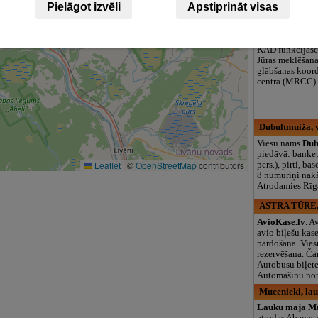
Pielāgot izvēli
Apstiprināt visas
logopēds, speciā
teritorija un 3
Krasta apsardz
KAD funkcijasc 
Jūras meklēšan
glābšanas koord
centra (MRCC) 
Dubultmuiža, 
Viesu nams
Dub
piedāvā: banket
Leaflet
|
©
OpenStreetMap
contributors
pers.), pirti, ba
8 numuriņi nak
Atrodamies Rīgas
ASTRA TŪRE, 
AvioKase.lv
. A
avio biļešu kase
pārdošana. Vies
rezervēšana. Ča
Autobusu biļete
Automašīnu no
Mucenieki, la
Lauku māja Mu