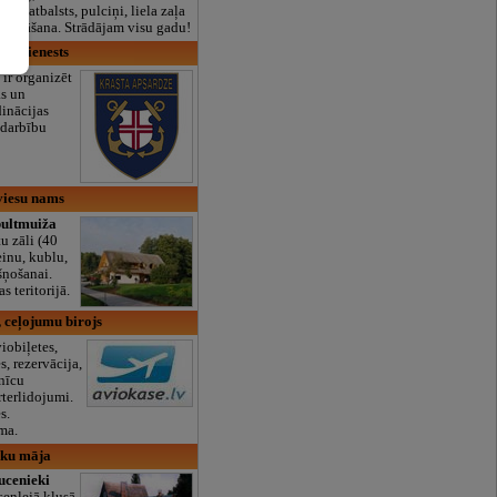
lais atbalsts, pulciņi, liela zaļa
x ēdināšana. Strādājam visu gadu!
es dienests
ir organizēt
as un
inācijas
darbību
viesu nams
ultmuiža
u zāli (40
seinu, kublu,
šņošanai.
 teritorijā.
ceļojumu birojs
viobiļetes,
s, rezervācija,
nīcu
rterlidojumi.
s.
ma.
uku māja
cenieki