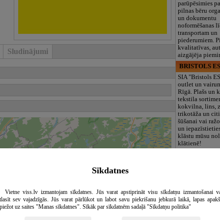
parūpēsimies p
pilnas bēru org
un dokumentu
noformēšanas l
transportam un
piederumiem. Pi
kvalitatīvas, au
Sludinājumi
aizgājēja piemi
BRISTOLS ES
SIA "Bristols 
outlet un vairu
Rīgā. Plašs un k
tekstila sortime
kokvilna, lins, z
trikotāža un ci
šūšanai vai ražo
un iepazīstietie
klāstu mūsu nol
klātienē!
Maza Rasiņa, p
iestāde
Sīkdatnes
Pirmsskolas izg
iestāde “Maza 
privātais bērnu
Vietne viss.lv izmantojam sīkdatnes. Jūs varat apstiprināt visu sīkdatņu izmantošanai v
Pārdaugavā, Za
tlasīt sev vajadzīgās. Jūs varat pārlūkot un labot savu piekrišanu jebkurā laikā, lapas apak
bērniem no 10
piežot uz saites "Manas sīkdatnes". Sīkāk par sīkdatnēm sadaļā "Sīkdatņu politika"
līdz 6 gadiem. 
programmas (L