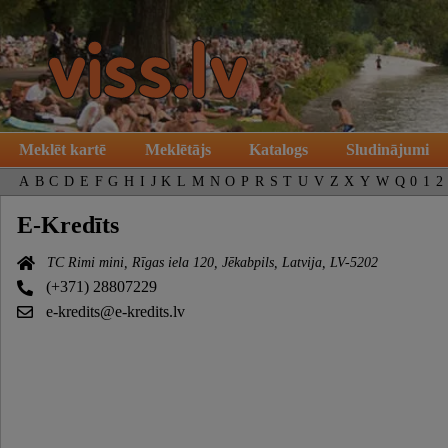
Meklēt kartē
Meklētājs
Katalogs
Sludinājumi
A
B
C
D
E
F
G
H
I
J
K
L
M
N
O
P
R
S
T
U
V
Z
X
Y
W
Q
0
1
2
E-Kredīts
TC Rimi mini, Rīgas iela 120, Jēkabpils, Latvija, LV-5202
(+371) 28807229
e-kredits@e-kredits.lv