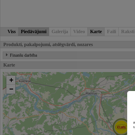
Viss
Piedāvājumi
Galerija
Video
Karte
Faili
Raksti
Produkti, pakalpojumi, atslēgvārdi, nozares
Finanšu darbība
Karte
+
−
a
s