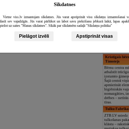
logopēds, speciā
Sīkdatnes
teritorija un 3
Bērnu sala, pr
Vietne viss.lv izmantojam sīkdatnes. Jūs varat apstiprināt visu sīkdatņu izmantošanai v
Bērnu preču ve
tlasīt sev vajadzīgās. Jūs varat pārlūkot un labot savu piekrišanu jebkurā laikā, lapas apak
sala» ir veikals,
piežot uz saites "Manas sīkdatnes". Sīkāk par sīkdatnēm sadaļā "Sīkdatņu politika"
piedāvā preces 
bērniem, un gādā
Pielāgot izvēli
Apstiprināt visas
atvieglotu vec
ikdienas soli un
varētu veltīt da
savam mazajam 
Kristīgais bēr
Timotejs
Bērnu centra mē
atbalstīt trūcīg
izstumto ģimeņ
Šajā centrā viņi
apmierināt elem
higiēniskās vaj
nomazgāties, iz
drēbes – netīrā
tīras.
Tulku Fabrika,
ZTB.LV sniedz 
tulkošanas pak
klāstu – rakstis
mutiskus tulko