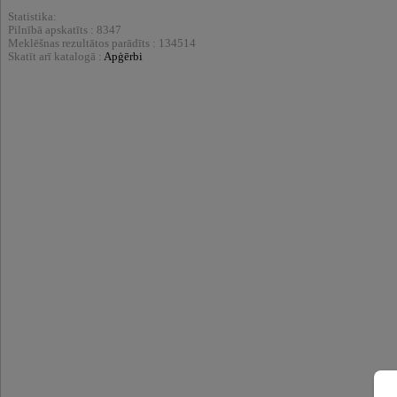
Statistika:
Pilnībā apskatīts : 8347
Meklēšnas rezultātos parādīts : 134514
Skatīt arī katalogā :
Apģērbi