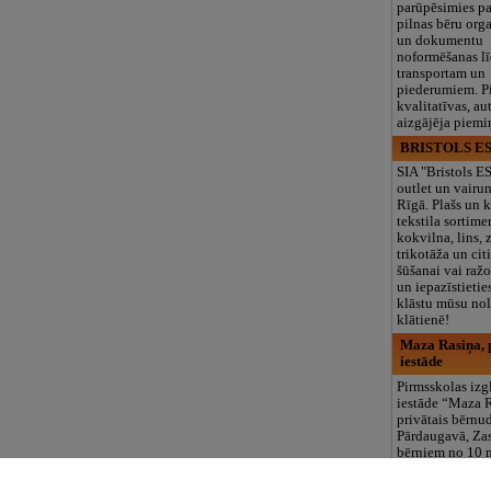
parūpēsimies p
pilnas bēru org
un dokumentu
noformēšanas l
transportam un
piederumiem. Pi
kvalitatīvas, au
aizgājēja piemi
BRISTOLS ES
SIA "Bristols 
outlet un vairu
Rīgā. Plašs un k
tekstila sortime
kokvilna, lins, z
trikotāža un ci
šūšanai vai ražo
un iepazīstietie
klāstu mūsu nol
klātienē!
Maza Rasiņa, p
iestāde
Pirmsskolas izg
iestāde “Maza 
privātais bērnu
Pārdaugavā, Za
bērniem no 10
līdz 6 gadiem. 
programmas (L