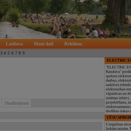
Lasītava
Mani dati
Reklāma
3
4
5
6
7
8
9
ELECTRIC 
"ELECTRIC E
Kandava" piedā
spektra elektro
darbus, elektroi
sadzīves tehnik
elektronikas re
vājstrāvas un d
sistēmu izbūvi, 
projektēšanu, 
Sludinājumi
elektrosaimniec
drošības riskus
CĒSU APBED
Cieņpilnas atva
liekām raizēm.