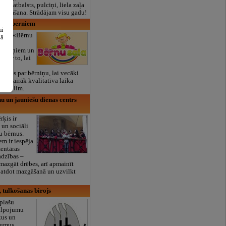
lais atbalsts, pulciņi, liela zaļa
x ēdināšana. Strādājam visu gadu!
eces bērniem
ai
ikals «Bērnu
šā
 kurš
zīdaiņiem un
 par to, lai
ākiem
 rūpes par bērniņu, lai vecāki
udz vairāk kvalitatīva laika
mīlulim.
nu un jauniešu dienas centrs
rķis ir
o un sociāli
u bērnus.
em ir iespēja
entāras
adzības –
mazgāt drēbes, arī apmainīt
s atdot mazgāšanā un uzvilkt
 tulkošanas birojs
plašu
alpojumu
kus un
jumus