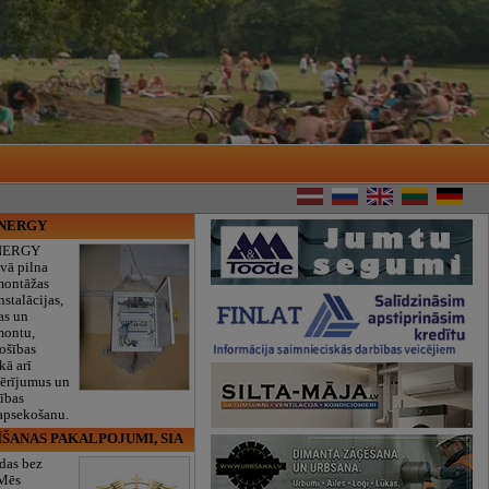
ENERGY
NERGY
vā pilna
montāžas
nstalācijas,
as un
montu,
rošības
kā arī
mērījumus un
ības
 apsekošanu.
ĪŠANAS PAKALPOJUMI, SIA
das bez
 Mēs