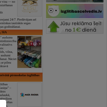
ar visu — no
anizēšanas
īdz
eejami 24/7. Piedāvājam arī
tentiskas tautiskās segas
ņas godināšanai.
, SIA
ES" audumu
mtirdzniecība
valitatīvs
nts:
īds, vilna,
ti audumi
šanai. Nāciet
s ar pilnu
iktavā
rivātā pirmsskolas izglītības
lītības
Rasiņa” –
dārzs
sulaukā,
 mēnešiem
Licencētas
V/RU),