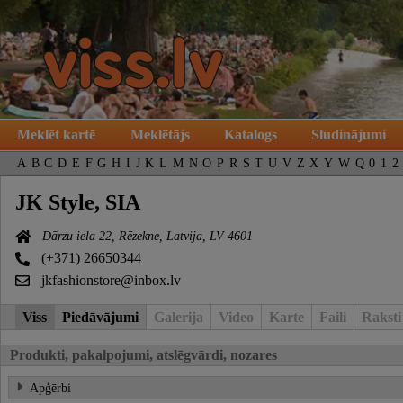
Meklēt kartē
Meklētājs
Katalogs
Sludinājumi
A
B
C
D
E
F
G
H
I
J
K
L
M
N
O
P
R
S
T
U
V
Z
X
Y
W
Q
0
1
2
JK Style, SIA
Dārzu iela 22, Rēzekne, Latvija, LV-4601
(+371) 26650344
jkfashionstore@inbox.lv
Viss
Piedāvājumi
Galerija
Video
Karte
Faili
Raksti
Produkti, pakalpojumi, atslēgvārdi, nozares
Apģērbi