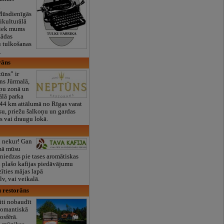
u
Mūsdienīgās
ikulturālā
liek mums
žādas
u tulkošanas
.
rāns
ūns” ir
āns Jūrmalā,
āpu zonā un
lā parka
i 44 km attālumā no Rīgas varat
isu, priežu šalkoņu un gardas
s vai draugu lokā.
u nekur! Gan
emā mūsu
sniedzas pie tases aromātiskas
u plašo kafijas piedāvājumu
zīties mājas lapā
v, vai veikalā.
u restorāns
iti nobaudīt
romantiskā
osfērā.