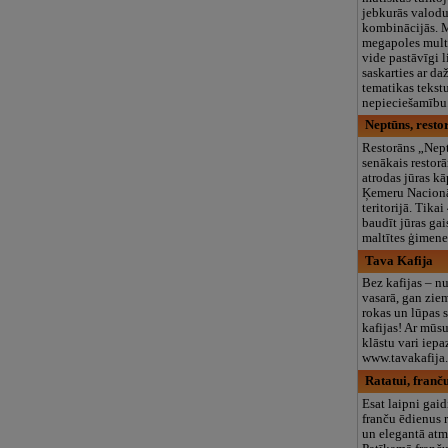
jebkurās valod
kombinācijās. 
megapoles mult
vide pastāvīgi 
saskarties ar da
tematikas tekst
nepieciešamību
Neptūns, resto
Restorāns „Nept
senākais restor
atrodas jūras k
Ķemeru Nacionā
teritorijā. Tika
baudīt jūras ga
maltītes ģimene
Tava Kafija
Bez kafijas – n
vasarā, gan zi
rokas un lūpas 
kafijas! Ar mūs
klāstu vari iepa
www.tavakafija.l
Ratatui, franč
Esat laipni gaid
franču ēdienus 
un elegantā atm